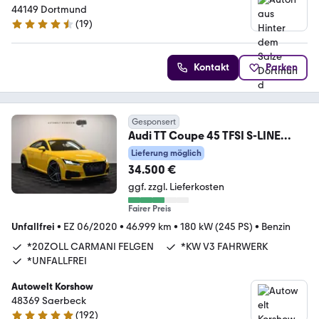
44149 Dortmund
(
19
)
4.4 Sterne
Kontakt
Parken
Gesponsert
Audi TT Coupe 45 TFSI S-LINE
*LED*KAMERA*KW V3 *HJS
Lieferung möglich
34.500 €
ggf. zzgl. Lieferkosten
Fairer Preis
Unfallfrei
•
EZ 06/2020
•
46.999 km
•
180 kW (245 PS)
•
Benzin
*20ZOLL CARMANI FELGEN
*KW V3 FAHRWERK
*UNFALLFREI
Autowelt Korshow
48369 Saerbeck
(
192
)