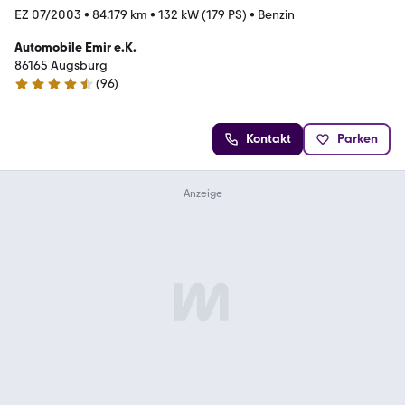
EZ 07/2003
•
84.179 km
•
132 kW (179 PS)
•
Benzin
Automobile Emir e.K.
86165 Augsburg
(
96
)
4.7 Sterne
Kontakt
Parken