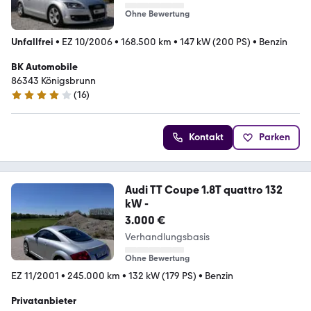
Klim
Ohne Bewertung
Unfallfrei
•
EZ 10/2006
•
168.500 km
•
147 kW (200 PS)
•
Benzin
BK Automobile
86343 Königsbrunn
(
16
)
4.2 Sterne
Kontakt
Parken
Audi TT Coupe 1.8T quattro 132
kW -
3.000 €
Verhandlungsbasis
Ohne Bewertung
EZ 11/2001
•
245.000 km
•
132 kW (179 PS)
•
Benzin
Privatanbieter