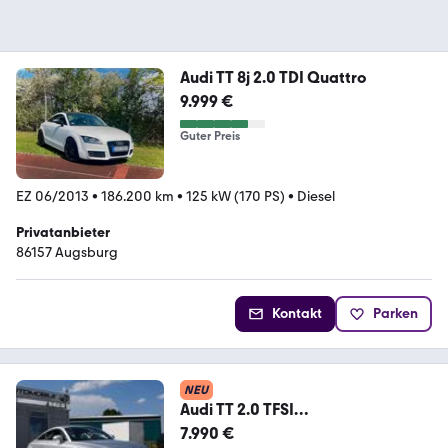
Audi TT 8j 2.0 TDI Quattro
9.999 €
Guter Preis
EZ 06/2013
•
186.200 km
•
125 kW (170 PS)
•
Diesel
Privatanbieter
86157 Augsburg
Kontakt
Parken
NEU
Audi TT 2.0 TFSI
Scheckheftgepflegt Einparkhilfe
7.990 €