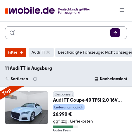
Filter
Audi TT
Beschädigte Fahrzeuge: Nicht anzeige
11 Audi TT in Augsburg
Sortieren
Kachelansicht
Top
Gesponsert
Audi TT Coupe 40 TFSI 2.0 16V
TFSI*NAVI*SITZHEIZUNG*
Lieferung möglich
26.990 €
ggf. zzgl. Lieferkosten
Guter Preis