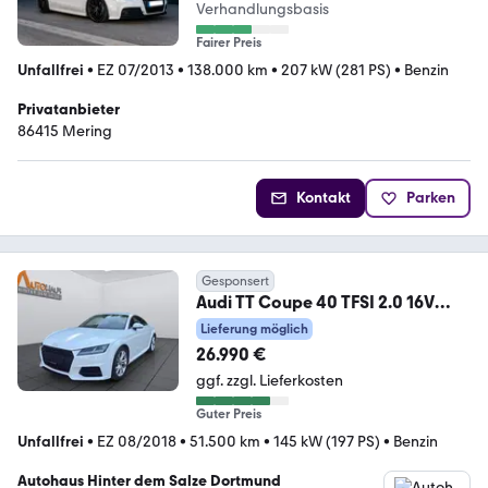
Verhandlungsbasis
Fairer Preis
Unfallfrei
•
EZ 07/2013
•
138.000 km
•
207 kW (281 PS)
•
Benzin
Privatanbieter
86415 Mering
Kontakt
Parken
Gesponsert
Audi TT Coupe 40 TFSI 2.0 16V
TFSI*NAVI*SITZHEIZUNG*
Lieferung möglich
26.990 €
ggf. zzgl. Lieferkosten
Guter Preis
Unfallfrei
•
EZ 08/2018
•
51.500 km
•
145 kW (197 PS)
•
Benzin
Autohaus Hinter dem Salze Dortmund