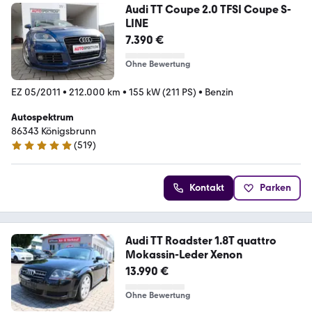
Audi TT Coupe 2.0 TFSI Coupe S-
LINE
7.390 €
Ohne Bewertung
EZ 05/2011
•
212.000 km
•
155 kW (211 PS)
•
Benzin
Autospektrum
86343 Königsbrunn
(
519
)
4.9 Sterne
Kontakt
Parken
Audi TT Roadster 1.8T quattro
Mokassin-Leder Xenon
13.990 €
Ohne Bewertung