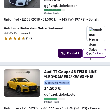
ggf. zzgl. Lieferkosten
Guter Preis
Unfallfrei
•
EZ 08/2018
•
51.500 km
•
145 kW (197 PS)
•
Benzin
Autohaus Hinter dem Salze Dortmund
44149 Dortmund
(
19
)
4.4 Sterne
Kontakt
Parken
Audi TT Coupe 45 TFSI S-LINE
*LED*KAMERA*KW V3 *HJS
Lieferung möglich
34.500 €
ggf. zzgl. Lieferkosten
Fairer Preis
Unfallfrei
•
EZ 06/2020
•
46.999 km
•
180 kW (245 PS)
•
Benzin