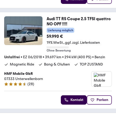
Audi TT RS Coupe 2.5 TFSI quattro
NO OPF !!!!
Lieferung möglich
59.990 €
19% MwSt.
ggf. zzgl. Lieferkosten
Ohne Bewertung
Unfallfrei
•
EZ 06/2018
•
39.697 km
•
294 kW (400 PS)
•
Benzin
Magnetic Ride
Bang & Olufsen
TOP ZUSTAND
HMF Mobile GbR
07333 Unterwellenborn
(
28
)
4.6 Sterne
Kontakt
Parken