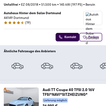
Unfallfrei
•
EZ 08/2018
•
51.500 km
•
145 kW (197 PS)
•
Benzin
Autohaus Hinter dem Salze Dortmund
44149 Dortmund
(
19
)
4.4 Sterne
Kontakt
Parken
Ähnliche Fahrzeuge des Anbieters
Audi TT Coupe 40 TFSI 2.0 16V
TFSI*NAVI*SITZHEIZUNG*
Lieferung möglich
26.990 €