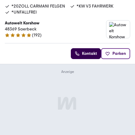
*20ZOLL CARMANI FELGEN
*KW V3 FAHRWERK
*UNFALLFREI
Autowelt Korshow
48369 Saerbeck
(
192
)
4.9 Sterne
Kontakt
Parken