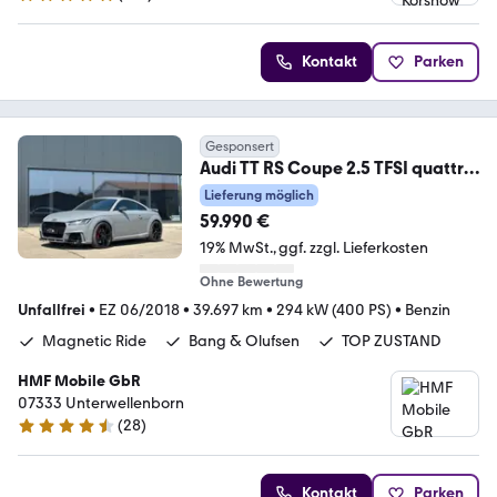
4.9 Sterne
Kontakt
Parken
Gesponsert
Audi TT RS Coupe 2.5 TFSI quattro
NO OPF !!!!
Lieferung möglich
59.990 €
19% MwSt.
ggf. zzgl. Lieferkosten
Ohne Bewertung
Unfallfrei
•
EZ 06/2018
•
39.697 km
•
294 kW (400 PS)
•
Benzin
Magnetic Ride
Bang & Olufsen
TOP ZUSTAND
HMF Mobile GbR
07333 Unterwellenborn
(
28
)
4.6 Sterne
Kontakt
Parken