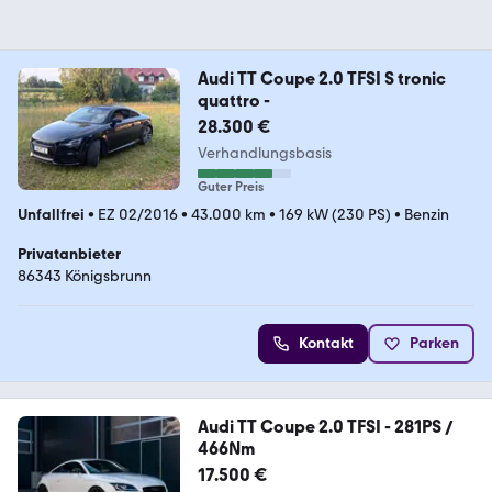
Audi TT Coupe 2.0 TFSI S tronic
quattro -
28.300 €
Verhandlungsbasis
Guter Preis
Unfallfrei
•
EZ 02/2016
•
43.000 km
•
169 kW (230 PS)
•
Benzin
Privatanbieter
86343 Königsbrunn
Kontakt
Parken
Audi TT Coupe 2.0 TFSI - 281PS /
466Nm
17.500 €