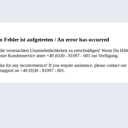
n Fehler ist aufgetreten / An error has occurred
 die verursachten Unannehmlichkeiten zu entschuldigen! Wenn Du Hilfe
unser Kundenservice unter +49 (0)30 - 81097 - 601 zur Verfügung.
se for any inconvenience! If you require assistance, please contact our
upport on +49 (0)30 - 81097 - 601.
e