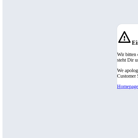
Ei
Wir bitten
steht Dir 
We apologi
Customer S
Homepag