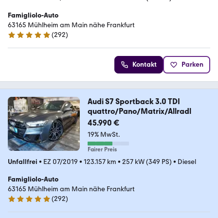
Famigliolo-Auto
63165 Mühlheim am Main nähe Frankfurt
(
292
)
5 Sterne
Kontakt
Parken
Audi S7 Sportback 3.0 TDI
quattro/Pano/Matrix/Allradl
45.990 €
19% MwSt.
Fairer Preis
Unfallfrei
•
EZ 07/2019
•
123.157 km
•
257 kW (349 PS)
•
Diesel
Famigliolo-Auto
63165 Mühlheim am Main nähe Frankfurt
(
292
)
5 Sterne