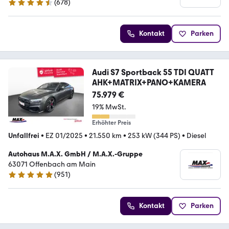
(
678
)
4.4 Sterne
Kontakt
Parken
Audi S7 Sportback 55 TDI QUATT
AHK+MATRIX+PANO+KAMERA
75.979 €
19% MwSt.
Erhöhter Preis
Unfallfrei
•
EZ 01/2025
•
21.550 km
•
253 kW (344 PS)
•
Diesel
Autohaus M.A.X. GmbH / M.A.X.-Gruppe
63071 Offenbach am Main
(
951
)
4.8 Sterne
Kontakt
Parken