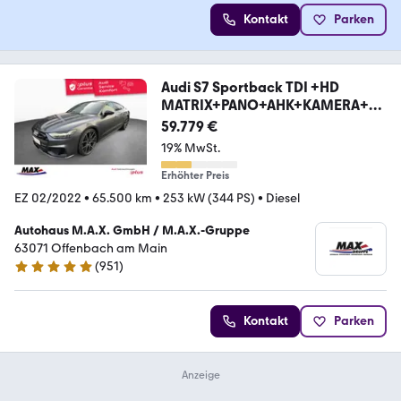
Kontakt
Parken
Audi S7 Sportback TDI +HD
MATRIX+PANO+AHK+KAMERA+H
UD+
59.779 €
19% MwSt.
Erhöhter Preis
EZ 02/2022
•
65.500 km
•
253 kW (344 PS)
•
Diesel
Autohaus M.A.X. GmbH / M.A.X.-Gruppe
63071 Offenbach am Main
(
951
)
4.8 Sterne
Kontakt
Parken