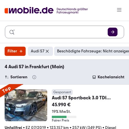
Filter
Audi S7
Beschädigte Fahrzeuge: Nicht anzeige
4 Audi S7 in Frankfurt (Main)
Sortieren
Kachelansicht
Top
Gesponsert
Audi S7 Sportback 3.0 TDI
quattro/Pano/Matrix/Allradl
45.990 €
19% MwSt.
Fairer Preis
Unfallfrei
•
EZ 07/2019
•
123.157 km
•
257 kW (349 PS)
•
Diesel