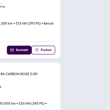
tung
.300 km
•
213 kW (290 PS)
•
Benzin
Kontakt
Parken
TARA CARBON BOSE 2.HD
g
10.000 km
•
250 kW (340 PS)
•