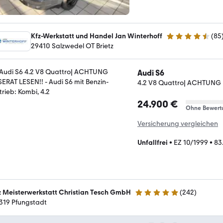
Kfz-Werkstatt und Handel Jan Winterhoff
(
85
4.3 Sterne
29410 Salzwedel OT Brietz
Audi S6
4.2 V8 Quattro| ACHTUNG 
24.900 €
Ohne Bewert
Versicherung vergleichen
Unfallfrei
•
EZ 10/1999
•
83
z Meisterwerkstatt Christian Tesch GmbH
(
242
)
4.8 Sterne
319 Pfungstadt