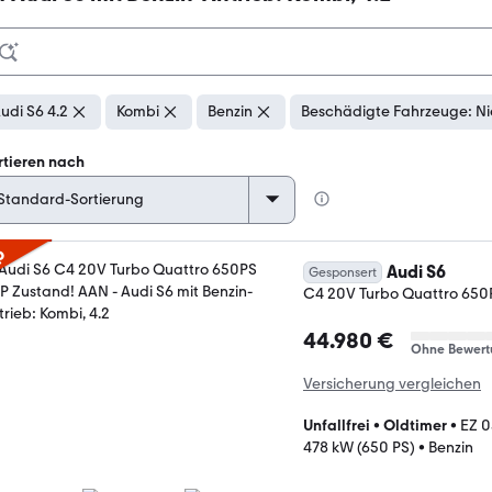
udi S6 4.2
Kombi
Benzin
Beschädigte Fahrzeuge: Ni
rtieren nach
p
Audi S6
Gesponsert
C4 20V Turbo Quattro 650
44.980 €
Ohne Bewert
Versicherung vergleichen
Unfallfrei
•
Oldtimer
•
EZ 0
478 kW (650 PS)
•
Benzin