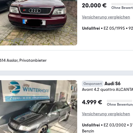
20.000 €
Ohne Bewer
Versicherung vergleichen
Unfallfrei
•
EZ 05/1995
•
92
614 Asslar, Privatanbieter
Audi S6
Gesponsert
Avant 4.2 quattro ALCAN
4.999 €
Ohne Bewertun
Versicherung vergleichen
Unfallfrei
•
EZ 03/2002
•
3
Benzin