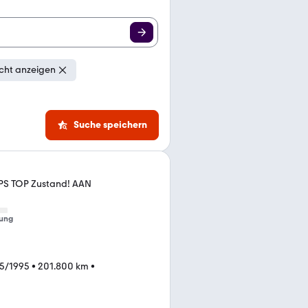
cht anzeigen
Suche speichern
PS TOP Zustand! AAN
ung
5/1995
•
201.800 km
•