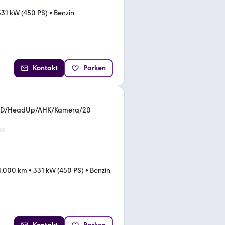
331 kW (450 PS)
•
Benzin
t
Kontakt
Parken
LED/HeadUp/AHK/Kamera/20
1.000 km
•
331 kW (450 PS)
•
Benzin