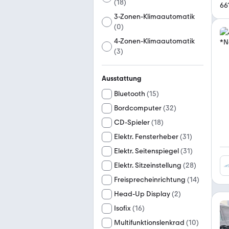
(
18
)
66
3-Zonen-Klimaautomatik
(
0
)
4-Zonen-Klimaautomatik
(
3
)
Ausstattung
Bluetooth
(
15
)
Bordcomputer
(
32
)
CD-Spieler
(
18
)
Elektr. Fensterheber
(
31
)
Elektr. Seitenspiegel
(
31
)
Elektr. Sitzeinstellung
(
28
)
Freisprecheinrichtung
(
14
)
Head-Up Display
(
2
)
Isofix
(
16
)
Multifunktionslenkrad
(
10
)