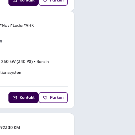
Kontakt
Parken
o *Navi*Leder*AHK
ng
•
250 kW (340 PS)
•
Benzin
tionssystem
Kontakt
Parken
a. 92300 KM