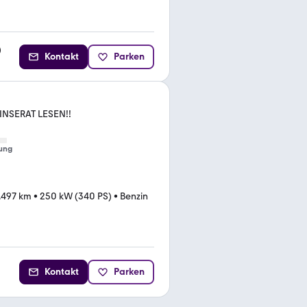
)
Kontakt
Parken
INSERAT LESEN!!
ung
.497 km
•
250 kW (340 PS)
•
Benzin
Kontakt
Parken