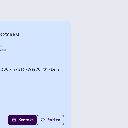
a. 92300 KM
tung
.300 km
•
213 kW (290 PS)
•
Benzin
Kontakt
Parken