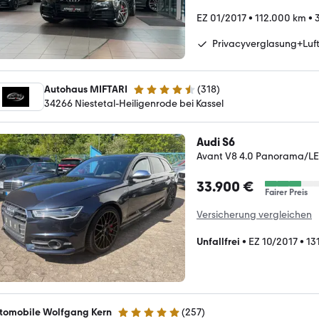
EZ 01/2017
•
112.000 km
•
Privacyverglasung+Luf
Autohaus MIFTARI
(
318
)
4.7 Sterne
34266 Niestetal-Heiligenrode bei Kassel
Audi S6
Avant V8 4.0 Panorama/
33.900 €
Fairer Preis
Versicherung vergleichen
Unfallfrei
•
EZ 10/2017
•
13
tomobile Wolfgang Kern
(
257
)
4.9 Sterne