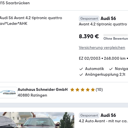
115 Saarbrücken
Audi S6
Gesponsert
Avant 4.2 tiptronic quattr
8.390 €
Ohne Bewertu
Versicherung vergleichen
EZ 02/2003
•
268.000 km
Automatik
Naviga
Anängerkupplung 2,1t
Autohaus Schneider GmbH
(
10
)
5 Sterne
40880 Ratingen
Audi S6
Gesponsert
4.2 Auto Avant - mit nur c