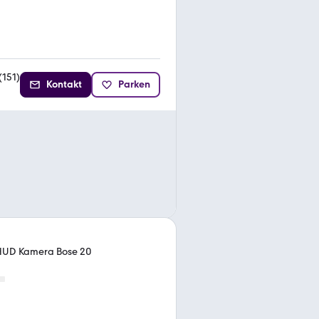
(
151
)
Kontakt
Parken
e HUD Kamera Bose 20