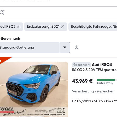
udi RSQ3
Erstzulassung: 2021
Beschädigte Fahrzeuge: Ni
rtieren nach
p
Audi RSQ3
Gesponsert
RS Q3 2.5 20V TFSI quatt
43.969 €
Guter Preis
Versicherung vergleichen
EZ 09/2021
•
50.897 km
•
2