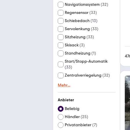
Navigationssystem
(
32
)
Regensensor
(
33
)
Schiebedach
(
13
)
Servolenkung
(
33
)
Sitzheizung
(
33
)
Skisack
(
3
)
Standheizung
(
1
)
47
Start/Stopp-Automatik
(
33
)
Zentralverriegelung
(
32
)
Mehr
...
Anbieter
Beliebig
Händler
(
25
)
Privatanbieter
(
7
)