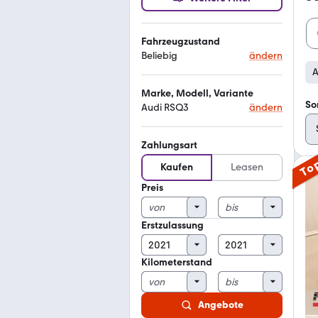
Fahrzeugzustand
Beliebig
ändern
A
Marke, Modell, Variante
So
Audi RSQ3
ändern
Zahlungsart
To
Kaufen
Leasen
Preis
Erstzulassung
Kilometerstand
Angebote