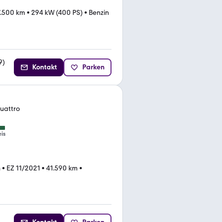
7.500 km
•
294 kW (400 PS)
•
Benzin
9
)
Kontakt
Parken
quattro
eis
n
•
EZ 11/2021
•
41.590 km
•