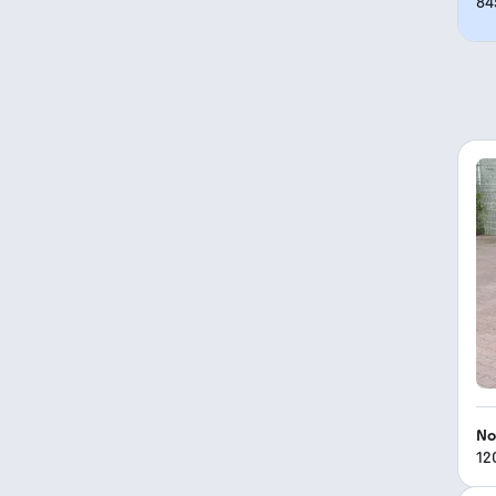
84
No
12