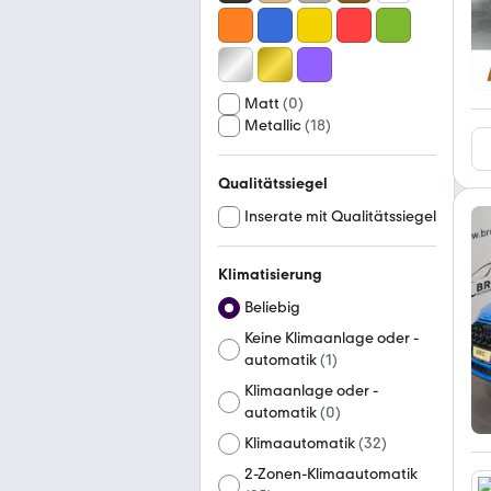
Matt
(
0
)
Metallic
(
18
)
Qualitätssiegel
Inserate mit Qualitätssiegel
Klimatisierung
Beliebig
Keine Klimaanlage oder -
automatik
(
1
)
Klimaanlage oder -
automatik
(
0
)
Klimaautomatik
(
32
)
2-Zonen-Klimaautomatik