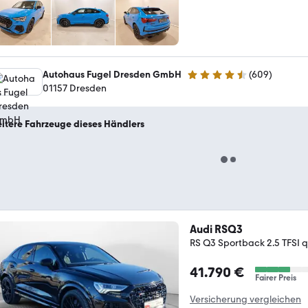
Autohaus Fugel Dresden GmbH
(
609
)
4.6 Sterne
01157 Dresden
itere Fahrzeuge dieses Händlers
Audi RSQ3
RS Q3 Sportback 2.5 TFSI q.
41.790 €
Fairer Preis
Versicherung vergleichen