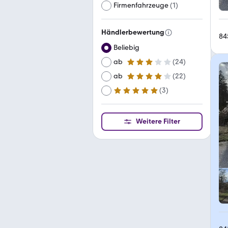
Firmenfahrzeuge
(
1
)
Händlerbewertung
84
Beliebig
ab
(
24
)
3 Sterne
ab
(
22
)
4 Sterne
(
3
)
ab
5 Sterne
Weitere Filter