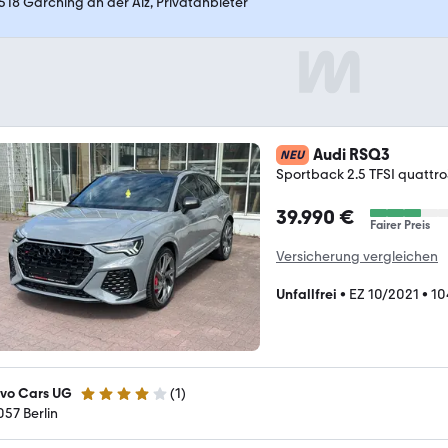
518 Garching an der Alz, Privatanbieter
Audi RSQ3
NEU
Sportback 2.5 TFSI quattr
39.990 €
Fairer Preis
Versicherung vergleichen
Unfallfrei
•
EZ 10/2021
•
10
vo Cars UG
(
1
)
4 Sterne
057 Berlin