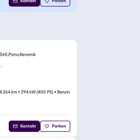
Kontakt
Parken
o360,Pano,Keramik
4.364 km
•
294 kW (400 PS)
•
Benzin
Kontakt
Parken