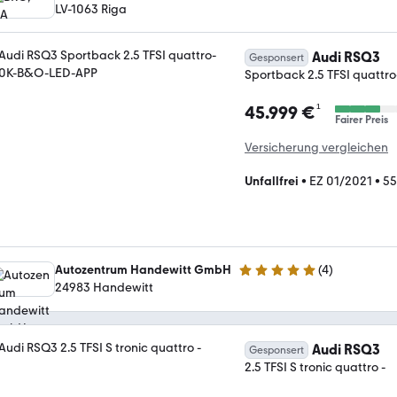
LV-1063 Riga
Audi RSQ3
Gesponsert
Sportback 2.5 TFSI quatt
¹
45.999 €
Fairer Preis
Versicherung vergleichen
Unfallfrei
•
EZ 01/2021
•
55
Autozentrum Handewitt GmbH
(
4
)
4.9 Sterne
24983 Handewitt
Audi RSQ3
Gesponsert
2.5 TFSI S tronic quattro -