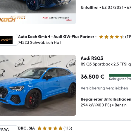
Unfallfrei
•
EZ 03/2021
•
6
Auto Koch GmbH - Audi GW-Plus Partner -
(
11
4.5 Sterne
74523 Schwäbisch Hall
Audi RSQ3
RS Q3 Sportback 2.5 TFSI 
36.500 €
Sehr guter Pr
Versicherung vergleichen
Reparierter Unfallschade
294 kW (400 PS)
•
Benzin
BRC, SIA
(
115
)
5 Sterne