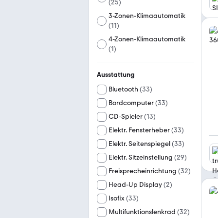
(
25
)
3-Zonen-Klimaautomatik
(
11
)
4-Zonen-Klimaautomatik
(
1
)
Ausstattung
Bluetooth
(
33
)
Bordcomputer
(
33
)
CD-Spieler
(
13
)
Elektr. Fensterheber
(
33
)
Elektr. Seitenspiegel
(
33
)
Elektr. Sitzeinstellung
(
29
)
Freisprecheinrichtung
(
32
)
Head-Up Display
(
2
)
Isofix
(
33
)
Multifunktionslenkrad
(
32
)