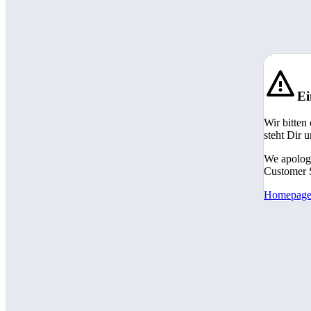
Ei
Wir bitten
steht Dir 
We apologi
Customer S
Homepag