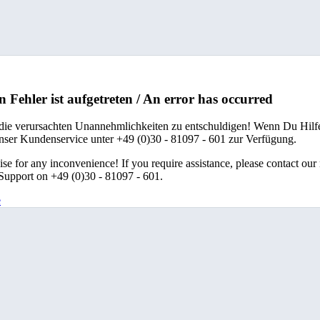
n Fehler ist aufgetreten / An error has occurred
 die verursachten Unannehmlichkeiten zu entschuldigen! Wenn Du Hilfe
unser Kundenservice unter +49 (0)30 - 81097 - 601 zur Verfügung.
se for any inconvenience! If you require assistance, please contact our
upport on +49 (0)30 - 81097 - 601.
e