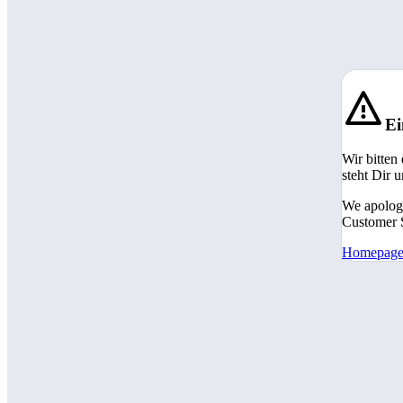
Ei
Wir bitten
steht Dir 
We apologi
Customer S
Homepag