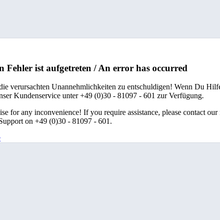
n Fehler ist aufgetreten / An error has occurred
 die verursachten Unannehmlichkeiten zu entschuldigen! Wenn Du Hilfe
unser Kundenservice unter +49 (0)30 - 81097 - 601 zur Verfügung.
se for any inconvenience! If you require assistance, please contact our
upport on +49 (0)30 - 81097 - 601.
e