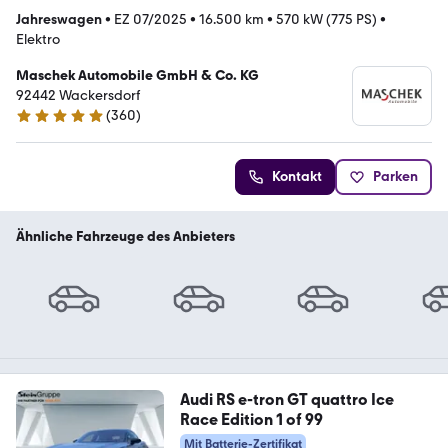
Jahreswagen
•
EZ 07/2025
•
16.500 km
•
570 kW (775 PS)
•
Elektro
Maschek Automobile GmbH & Co. KG
92442 Wackersdorf
(
360
)
4.8 Sterne
Kontakt
Parken
Ähnliche Fahrzeuge des Anbieters
Audi RS e-tron GT quattro Ice
Race Edition 1 of 99
Mit Batterie-Zertifikat