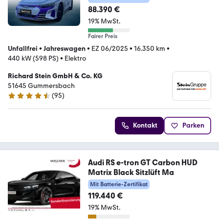
88.390 €
19% MwSt.
Fairer Preis
Unfallfrei
•
Jahreswagen
•
EZ 06/2025
•
16.350 km
•
440 kW (598 PS)
•
Elektro
Richard Stein GmbH & Co. KG
51645 Gummersbach
(
95
)
4.3 Sterne
Kontakt
Parken
Audi RS e-tron GT Carbon HUD
Matrix Black Sitzlüft Ma
Mit Batterie-Zertifikat
119.440 €
19% MwSt.