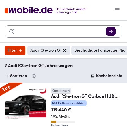
Filter
Audi RS e-tron GT
Beschädigte Fahrzeuge: Nic
7 Audi RS e-tron GT Jahreswagen
Sortieren
Kachelansicht
Top
Gesponsert
Audi RS e-tron GT Carbon HUD
Matrix Black Sitzlüft Ma
Mit Batterie-Zertifikat
119.440 €
19% MwSt.
Hoher Preis