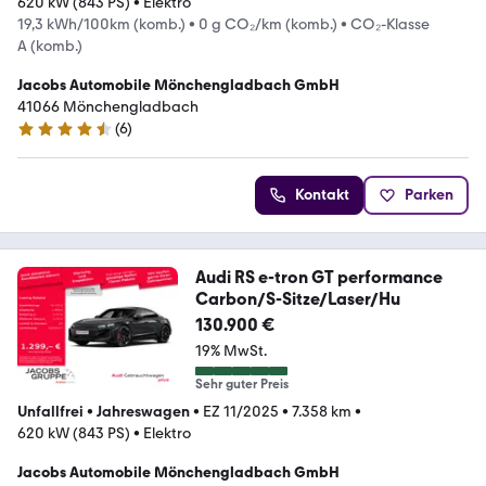
620 kW (843 PS)
•
Elektro
19,3 kWh/100km (komb.)
•
0 g CO₂/km (komb.)
•
CO₂-Klasse
A (komb.)
Jacobs Automobile Mönchengladbach GmbH
41066 Mönchengladbach
(
6
)
4.5 Sterne
Kontakt
Parken
Audi RS e-tron GT performance
Carbon/S-Sitze/Laser/Hu
130.900 €
19% MwSt.
Sehr guter Preis
Unfallfrei
•
Jahreswagen
•
EZ 11/2025
•
7.358 km
•
620 kW (843 PS)
•
Elektro
Jacobs Automobile Mönchengladbach GmbH