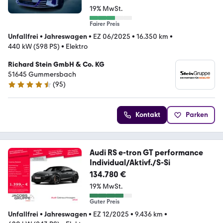
19% MwSt.
Fairer Preis
Unfallfrei
•
Jahreswagen
•
EZ 06/2025
•
16.350 km
•
440 kW (598 PS)
•
Elektro
Richard Stein GmbH & Co. KG
51645 Gummersbach
(
95
)
4.3 Sterne
Kontakt
Parken
Audi RS e-tron GT performance
Individual/Aktivf./S-Si
134.780 €
19% MwSt.
Guter Preis
Unfallfrei
•
Jahreswagen
•
EZ 12/2025
•
9.436 km
•