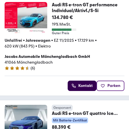
Audi RS e-tron GT performance
Individual/Aktivf./S-Si
134.780 €
19% MwSt.
Guter Preis
Unfallfrei
•
Jahreswagen
•
EZ 11/2025
•
17.129 km
•
620 kW (843 PS)
•
Elektro
Jacobs Automobile Mönchengladbach GmbH
41066 Mönchengladbach
(
6
)
4.5 Sterne
Kontakt
Parken
Gesponsert
Audi RS e-tron GT quattro Ice
Race Edition 1 of 99
Mit Batterie-Zertifikat
88.390 €