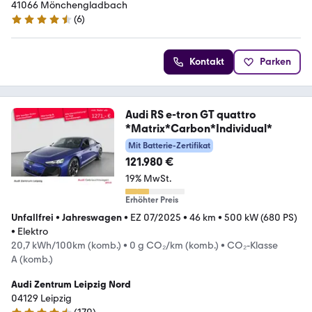
41066 Mönchengladbach
(
6
)
4.5 Sterne
Kontakt
Parken
Audi RS e-tron GT quattro
*Matrix*Carbon*Individual*
Mit Batterie-Zertifikat
121.980 €
19% MwSt.
Erhöhter Preis
Unfallfrei
•
Jahreswagen
•
EZ 07/2025
•
46 km
•
500 kW (680 PS)
•
Elektro
20,7 kWh/100km (komb.)
•
0 g CO₂/km (komb.)
•
CO₂-Klasse
A (komb.)
Audi Zentrum Leipzig Nord
04129 Leipzig