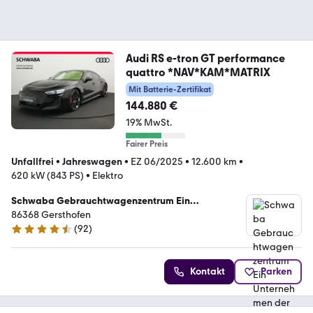
Audi RS e-tron GT performance
quattro *NAV*KAM*MATRIX
Mit Batterie-Zertifikat
144.880 €
19% MwSt.
Fairer Preis
Unfallfrei
•
Jahreswagen
•
EZ 06/2025
•
12.600 km
•
620 kW (843 PS)
•
Elektro
Schwaba Gebrauchtwagenzentrum Ein
Unternehmen der Schwaba GmbH
86368 Gersthofen
(
92
)
4.5 Sterne
Kontakt
Parken