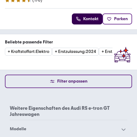
(
170
)
4.3 Sterne
Kontakt
Parken
Beliebte passende Filter
+
Kraftstoffart
:
Elektro
+
Erstzulassung
:
2024
+
Erstzulassung
:
2
Filter anpassen
Weitere Eigenschaften des
Audi RS e-tron GT
Jahreswagen
Modelle