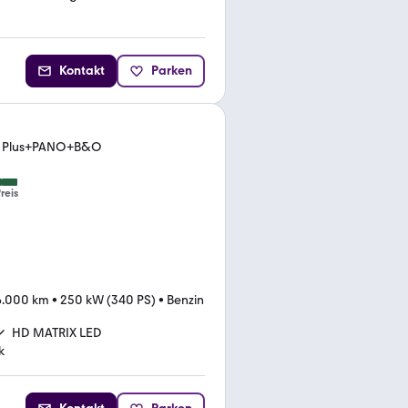
Kontakt
Parken
ort Plus+PANO+B&O
reis
6.000 km
•
250 kW (340 PS)
•
Benzin
HD MATRIX LED
k