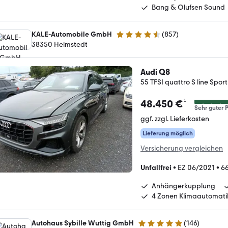
Bang & Olufsen Sound
KALE-Automobile GmbH
(
857
)
4.7 Sterne
38350 Helmstedt
Audi Q8
55 TFSI quattro S line Sp
¹
48.450 €
Sehr guter P
ggf. zzgl. Lieferkosten
Lieferung möglich
Versicherung vergleichen
Unfallfrei
•
EZ 06/2021
•
6
Anhängerkupplung
4 Zonen Klimaautomati
Autohaus Sybille Wuttig GmbH
(
146
)
4.9 Sterne