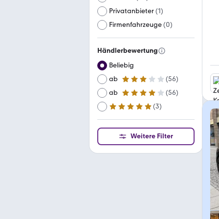
Privatanbieter
(
1
)
Firmenfahrzeuge
(
0
)
Händlerbewertung
Beliebig
ab
(
56
)
3 Sterne
ab
(
56
)
4 Sterne
(
3
)
ab
5 Sterne
Weitere Filter