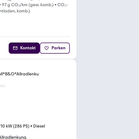
•
97 g CO₂/km (gew. komb.)
•
CO₂-
entladen, komb.)
Kontakt
Parken
oll*B&O*Allradlenku
10 kW (286 PS)
•
Diesel
Allradlenkung