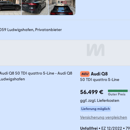
059 Ludwigshafen, Privatanbieter
Audi Q8
NEU
50 TDI quattro S-Line
56.499 €
Guter Preis
ggf. zzgl. Lieferkosten
Lieferung möglich
Versicherung vergleichen
Unfallfrei
•
EZ 12/2022
•
79