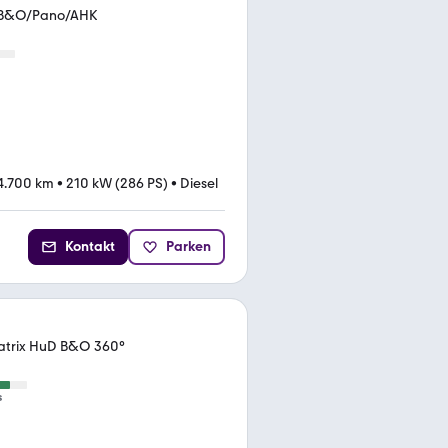
x/B&O/Pano/AHK
4.700 km
•
210 kW (286 PS)
•
Diesel
Kontakt
Parken
Matrix HuD B&O 360°
s