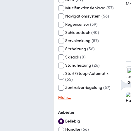
Multifunktionslenkrad
(
57
)
Navigationssystem
(
56
)
Regensensor
(
39
)
Schiebedach
(
40
)
Servolenkung
(
57
)
Sitzheizung
(
56
)
Skisack
(
0
)
Standheizung
(
26
)
Start/Stopp-Automatik
(
55
)
Zentralverriegelung
(
57
)
Mehr
...
Anbieter
Beliebig
Händler
(
56
)