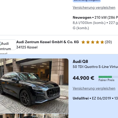
Versicherung vergleichen
Neuwagen
•
210 kW (286 P
8,6 l/100km (komb.)
•
227 
G (komb.)
Audi Zentrum Kassel GmbH & Co. KG
(
20
)
4.8 Sterne
34125 Kassel
Audi Q8
50 TDI Quattro S-Line Vir
44.900 €
Fairer Preis
Versicherung vergleichen
Unfallfrei
•
EZ 06/2019
•
1