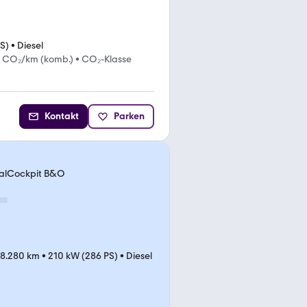
S)
•
Diesel
g CO₂/km (komb.)
•
CO₂-Klasse
Kontakt
Parken
tualCockpit B&O
38.280 km
•
210 kW (286 PS)
•
Diesel