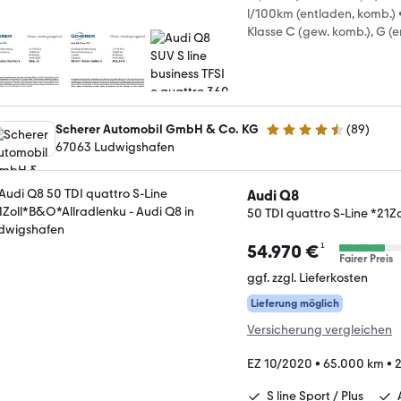
l/100km (entladen, komb.)
Klasse C (gew. komb.), G (
Scherer Automobil GmbH & Co. KG
(
89
)
4.7 Sterne
67063 Ludwigshafen
Audi Q8
50 TDI quattro S-Line *21Z
¹
54.970 €
Fairer Preis
ggf. zzgl. Lieferkosten
Lieferung möglich
Versicherung vergleichen
EZ 10/2020
•
65.000 km
•
2
S line Sport / Plus