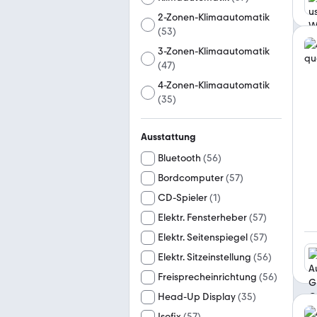
2-Zonen-Klimaautomatik
(
53
)
3-Zonen-Klimaautomatik
(
47
)
4-Zonen-Klimaautomatik
(
35
)
Ausstattung
Bluetooth
(
56
)
Bordcomputer
(
57
)
CD-Spieler
(
1
)
Elektr. Fensterheber
(
57
)
Elektr. Seitenspiegel
(
57
)
Elektr. Sitzeinstellung
(
56
)
Freisprecheinrichtung
(
56
)
Head-Up Display
(
35
)
Isofix
(
57
)