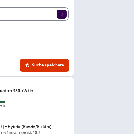
Suche speichern
quattro 360 kW tip
reis
PS)
•
Hybrid (Benzin/Elektro)
km (gew. komb.), 10,2