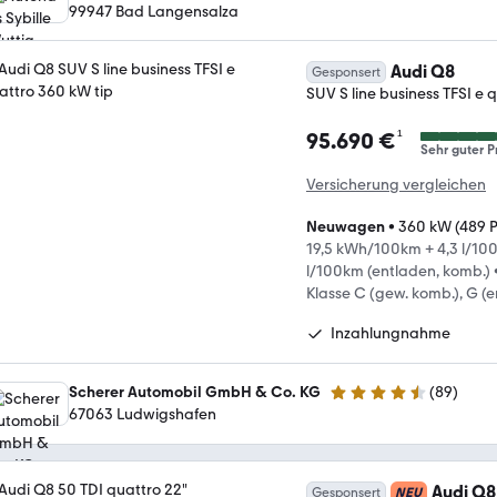
99947 Bad Langensalza
Audi Q8
Gesponsert
SUV S line business TFSI e 
¹
95.690 €
Sehr guter P
Versicherung vergleichen
Neuwagen
•
360 kW (489 
19,5 kWh/100km + 4,3 l/100
l/100km (entladen, komb.)
Klasse C (gew. komb.), G (
Inzahlungnahme
Scherer Automobil GmbH & Co. KG
(
89
)
4.7 Sterne
67063 Ludwigshafen
Audi Q8
Gesponsert
NEU