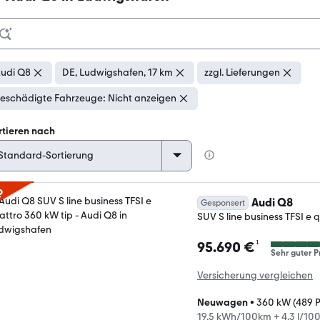
udi Q8
DE, Ludwigshafen, 17 km
zzgl. Lieferungen
eschädigte Fahrzeuge: Nicht anzeigen
rtieren nach
p
Audi Q8
Gesponsert
SUV S line business TFSI e 
¹
95.690 €
Sehr guter P
Versicherung vergleichen
Neuwagen
•
360 kW (489 
19,5 kWh/100km + 4,3 l/100