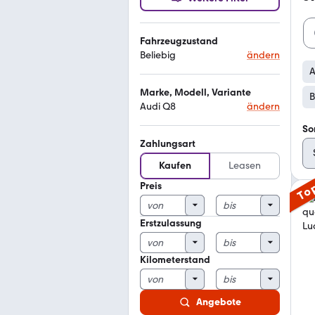
Fahrzeugzustand
Beliebig
ändern
A
Marke, Modell, Variante
B
Audi Q8
ändern
So
Zahlungsart
Kaufen
Leasen
Preis
To
Erstzulassung
Kilometerstand
Angebote