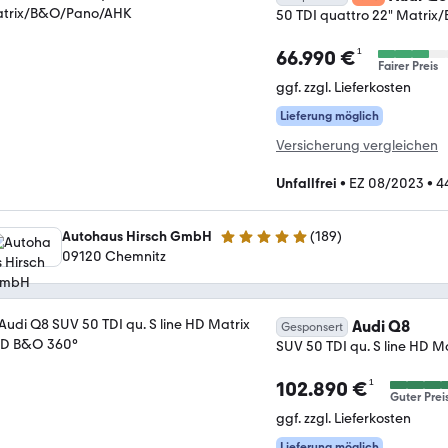
50 TDI quattro 22" Matri
¹
66.990 €
Fairer Preis
ggf. zzgl. Lieferkosten
Lieferung möglich
Versicherung vergleichen
Unfallfrei
•
EZ 08/2023
•
4
Autohaus Hirsch GmbH
(
189
)
4.8 Sterne
09120 Chemnitz
Audi Q8
Gesponsert
SUV 50 TDI qu. S line HD 
¹
102.890 €
Guter Prei
ggf. zzgl. Lieferkosten
Lieferung möglich