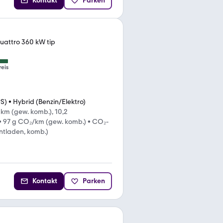
Kontakt
Parken
quattro 360 kW tip
reis
PS)
•
Hybrid (Benzin/Elektro)
km (gew. komb.), 10,2
•
97 g CO₂/km (gew. komb.)
•
CO₂-
entladen, komb.)
Kontakt
Parken