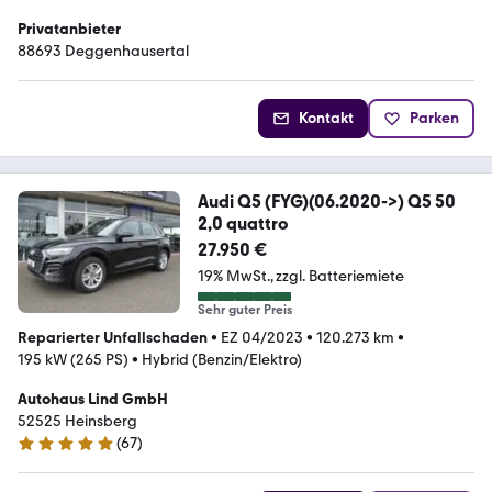
Privatanbieter
88693 Deggenhausertal
Kontakt
Parken
Audi Q5 (FYG)(06.2020->) Q5 50
2,0 quattro
27.950 €
19% MwSt.
zzgl. Batteriemiete
Sehr guter Preis
Reparierter Unfallschaden
•
EZ 04/2023
•
120.273 km
•
195 kW (265 PS)
•
Hybrid (Benzin/Elektro)
Autohaus Lind GmbH
52525 Heinsberg
(
67
)
5 Sterne