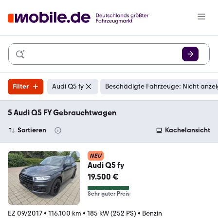
Filter
Audi Q5 fy
Beschädigte Fahrzeuge: Nicht anze
5 Audi Q5 FY Gebrauchtwagen
Sortieren
Kachelansicht
NEU
Audi Q5 fy
19.500 €
Sehr guter Preis
EZ 09/2017
•
116.100 km
•
185 kW (252 PS)
•
Benzin