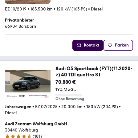
EZ 10/2019
•
185.500 km
•
120 kW (163 PS)
•
Diesel
Privatanbieter
66904 Börsborn
Kontakt
Parken
Audi Q5 Sportback (FYT)(11.2020-
>) 40 TDI quattro S l
70.880 €
19% MwSt.
Ohne Bewertung
Jahreswagen
•
EZ 07/2025
•
20.000 km
•
150 kW (204 PS)
•
Diesel
Audi Zentrum Wolfsburg GmbH
38440 Wolfsburg
(
181
)