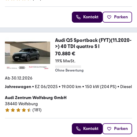
4.4 Sterne
Kontakt
Parken
Audi Q5 Sportback (FYT)(11.2020-
>) 40 TDI quattro S l
70.880 €
19% MwSt.
Ohne Bewertung
Ab 30.12.2026
Jahreswagen
•
EZ 06/2025
•
19.000 km
•
150 kW (204 PS)
•
Diesel
Audi Zentrum Wolfsburg GmbH
38440 Wolfsburg
(
181
)
4.4 Sterne
Kontakt
Parken