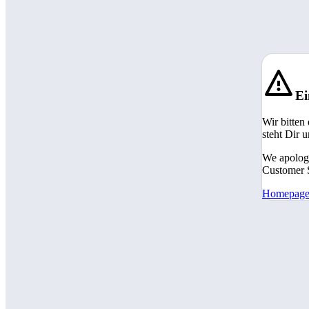
Ei
Wir bitten
steht Dir 
We apologi
Customer S
Homepag