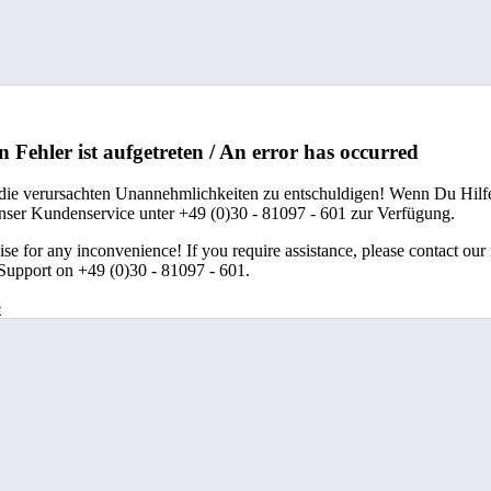
n Fehler ist aufgetreten / An error has occurred
 die verursachten Unannehmlichkeiten zu entschuldigen! Wenn Du Hilfe
unser Kundenservice unter +49 (0)30 - 81097 - 601 zur Verfügung.
se for any inconvenience! If you require assistance, please contact our
upport on +49 (0)30 - 81097 - 601.
e