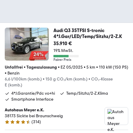
Audi Q3 35TFSI S-tronic
4*J.Gar/LED/Temp/Sitzhz/2-Z.K
35.910 €
19% MwSt.
Fairer Preis
Unfallfrei
•
Tageszulassung
•
EZ 05/2025
•
5 km
•
110 kW (150 PS)
•
Benzin
6,6 l/100km (komb.)
•
150 g CO₂/km (komb.)
•
CO₂-Klasse
E (komb.)
4*J.Garantie/Pdc vo+hi
Temp/Sitzhz/2-Z.Klima
Smartphone Interface
Autohaus Meyer e.K.
38173 Sickte bei Braunschweig
(
314
)
4.7 Sterne