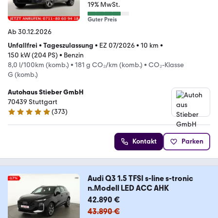
19% MwSt.
Guter Preis
Ab 30.12.2026
Unfallfrei
•
Tageszulassung
•
EZ 07/2026
•
10 km
•
150 kW (204 PS)
•
Benzin
8,0 l/100km (komb.)
•
181 g CO₂/km (komb.)
•
CO₂-Klasse
G (komb.)
Autohaus Stieber GmbH
70439 Stuttgart
(
373
)
4.9 Sterne
Kontakt
Parken
Audi Q3 1.5 TFSI s-line s-tronic
n.Modell LED ACC AHK
42.890 €
43.890 €