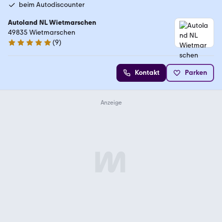
beim Autodiscounter
Autoland NL Wietmarschen
49835 Wietmarschen
(
9
)
5 Sterne
Kontakt
Parken