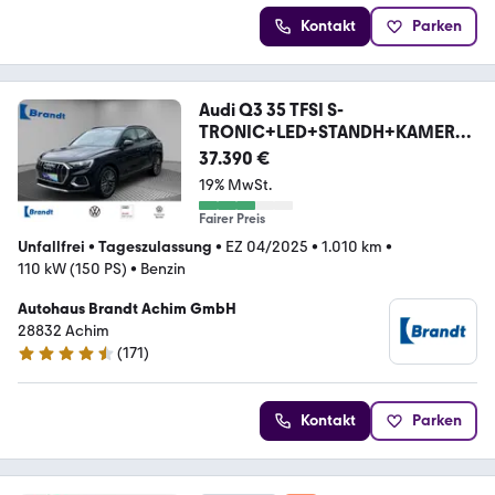
Kontakt
Parken
Audi Q3 35 TFSI S-
TRONIC+LED+STANDH+KAMERA+
AHK
37.390 €
19% MwSt.
Fairer Preis
Unfallfrei
•
Tageszulassung
•
EZ 04/2025
•
1.010 km
•
110 kW (150 PS)
•
Benzin
Autohaus Brandt Achim GmbH
28832 Achim
(
171
)
4.7 Sterne
Kontakt
Parken