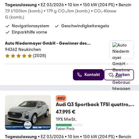
Tageszulassung
•
EZ 03/2026
•
10 km
•
150 kW (204 PS)
•
Benzin
7,9 l/100km (komb.)
•
179 g CO₂/km (komb.)
•
CO₂-Klasse
G (komb.)
Navigationssystem
Geschwindigkeitsregela
Einparkhilfe vorne
Auto Niedermayer GmbH - Gewinner des
Gebrauchtwagen Awards 2025
94362 Neukirchen
(
2028
)
4.9 Sterne
Kontakt
Parken
NEU
Audi Q3 Sportback TFSI quattro,
AHK, Navi, AreaView,
47.995 €
19% MwSt.
Fairer Preis
Tageszulassung
•
EZ 03/2026
•
10 km
•
150 kW (204 PS)
•
Benzin