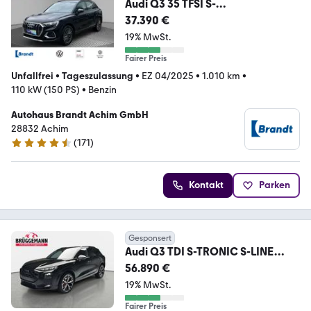
Audi Q3 35 TFSI S-
TRONIC+LED+STANDH+KAMERA+
37.390 €
AHK
19% MwSt.
Fairer Preis
Unfallfrei
•
Tageszulassung
•
EZ 04/2025
•
1.010 km
•
110 kW (150 PS)
•
Benzin
Autohaus Brandt Achim GmbH
28832 Achim
(
171
)
4.7 Sterne
Kontakt
Parken
Gesponsert
Audi Q3 TDI S-TRONIC S-LINE
NAVI LED-PLUS PANO
56.890 €
19% MwSt.
Fairer Preis