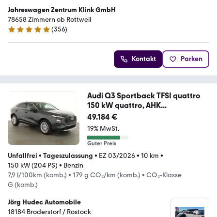
Jahreswagen Zentrum Klink GmbH
78658 Zimmern ob Rottweil
(
356
)
4.9 Sterne
Kontakt
Parken
Audi Q3 Sportback TFSI quattro
150 kW quattro, AHK...
49.184 €
19% MwSt.
Guter Preis
Unfallfrei
•
Tageszulassung
•
EZ 03/2026
•
10 km
•
150 kW (204 PS)
•
Benzin
7,9 l/100km (komb.)
•
179 g CO₂/km (komb.)
•
CO₂-Klasse
G (komb.)
Jörg Hudec Automobile
18184 Broderstorf / Rostock