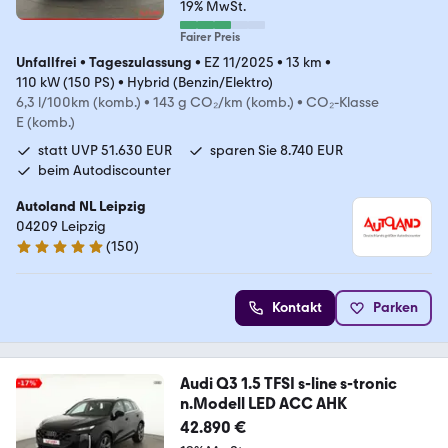
19% MwSt.
Fairer Preis
Unfallfrei
•
Tageszulassung
•
EZ 11/2025
•
13 km
•
110 kW (150 PS)
•
Hybrid (Benzin/Elektro)
6,3 l/100km (komb.)
•
143 g CO₂/km (komb.)
•
CO₂-Klasse
E (komb.)
statt UVP 51.630 EUR
sparen Sie 8.740 EUR
beim Autodiscounter
Autoland NL Leipzig
04209 Leipzig
(
150
)
4.8 Sterne
Kontakt
Parken
Audi Q3 1.5 TFSI s-line s-tronic
n.Modell LED ACC AHK
42.890 €