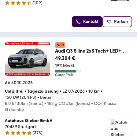
(
109
)
4.7 Sterne
Kontakt
Parken
NEU
Audi Q3 S line 2xS Tech+ LED+
KlimaP 19Z OptikP Pr...
49.304 €
19% MwSt.
Guter Preis
Ab 30.10.2026
Unfallfrei
•
Tageszulassung
•
EZ 07/2026
•
10 km
•
150 kW (204 PS)
•
Benzin
8,0 l/100km (komb.)
•
182 g CO₂/km (komb.)
•
CO₂-Klasse
G (komb.)
Autohaus Stieber GmbH
70439 Stuttgart
(
373
)
4.9 Sterne