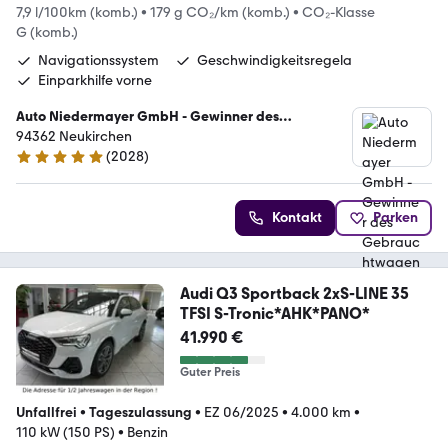
7,9 l/100km (komb.)
•
179 g CO₂/km (komb.)
•
CO₂-Klasse
G (komb.)
Navigationssystem
Geschwindigkeitsregela
Einparkhilfe vorne
Auto Niedermayer GmbH - Gewinner des
Gebrauchtwagen Awards 2025
94362 Neukirchen
(
2028
)
4.9 Sterne
Kontakt
Parken
Audi Q3 Sportback 2xS-LINE 35
TFSI S-Tronic*AHK*PANO*
41.990 €
Guter Preis
Unfallfrei
•
Tageszulassung
•
EZ 06/2025
•
4.000 km
•
110 kW (150 PS)
•
Benzin