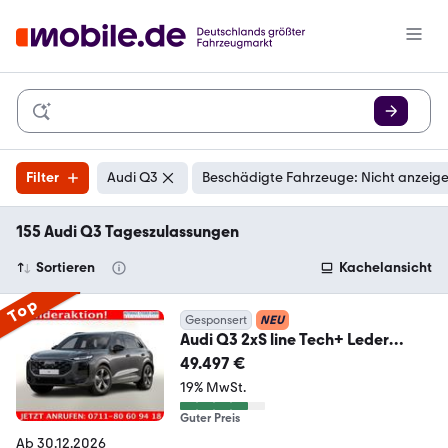
Filter
Audi Q3
Beschädigte Fahrzeuge: Nicht anzeig
155 Audi Q3 Tageszulassungen
Sortieren
Kachelansicht
Top
Gesponsert
NEU
Audi Q3 2xS line Tech+ Leder
KlimaP 19Z OptikP Pri...
49.497 €
19% MwSt.
Guter Preis
Ab 30.12.2026