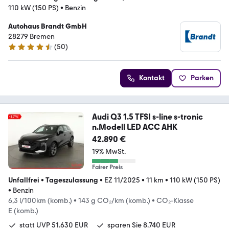
110 kW (150 PS)
•
Benzin
Autohaus Brandt GmbH
28279 Bremen
(
50
)
4.5 Sterne
Kontakt
Parken
Audi Q3 1.5 TFSI s-line s-tronic
n.Modell LED ACC AHK
42.890 €
19% MwSt.
Fairer Preis
Unfallfrei
•
Tageszulassung
•
EZ 11/2025
•
11 km
•
110 kW (150 PS)
•
Benzin
6,3 l/100km (komb.)
•
143 g CO₂/km (komb.)
•
CO₂-Klasse
E (komb.)
statt UVP 51.630 EUR
sparen Sie 8.740 EUR