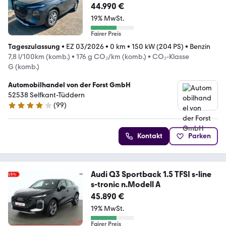
44.990 €
19% MwSt.
Fairer Preis
Tageszulassung
•
EZ 03/2026
•
0 km
•
150 kW (204 PS)
•
Benzin
7,8 l/100km (komb.)
•
176 g CO₂/km (komb.)
•
CO₂-Klasse
G (komb.)
Automobilhandel von der Forst GmbH
52538 Selfkant-Tüddern
(
99
)
4.2 Sterne
Kontakt
Parken
Audi Q3 Sportback 1.5 TFSI s-line
s-tronic n.Modell A
45.890 €
19% MwSt.
Fairer Preis