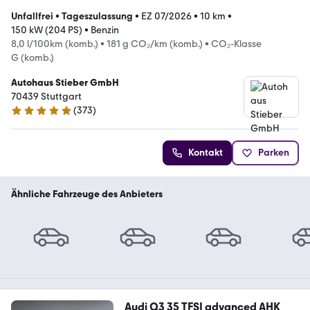
Unfallfrei
•
Tageszulassung
•
EZ 07/2026
•
10 km
•
150 kW (204 PS)
•
Benzin
8,0 l/100km (komb.)
•
181 g CO₂/km (komb.)
•
CO₂-Klasse
G (komb.)
Autohaus Stieber GmbH
70439 Stuttgart
(
373
)
4.9 Sterne
Kontakt
Parken
Ähnliche Fahrzeuge des Anbieters
Audi Q3 35 TFSI advanced AHK