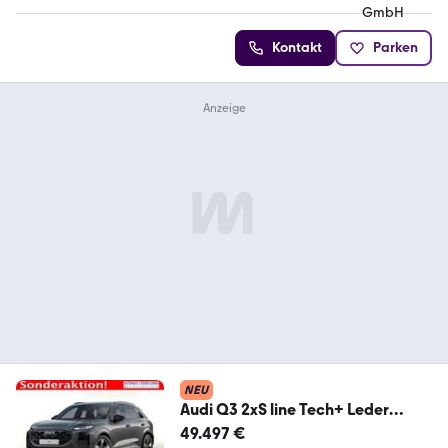
Kontakt
Parken
NEU
Audi Q3 2xS line Tech+ Leder
KlimaP 19Z OptikP Pri...
49.497 €