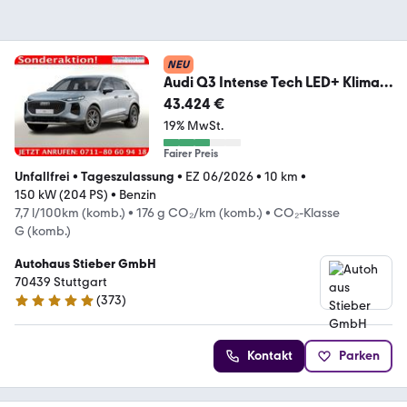
NEU
Audi Q3 Intense Tech LED+ KlimaP
MMI+ Keyl PrivG 1...
43.424 €
19% MwSt.
Fairer Preis
Unfallfrei
•
Tageszulassung
•
EZ 06/2026
•
10 km
•
150 kW (204 PS)
•
Benzin
7,7 l/100km (komb.)
•
176 g CO₂/km (komb.)
•
CO₂-Klasse
G (komb.)
Autohaus Stieber GmbH
70439 Stuttgart
(
373
)
4.9 Sterne
Kontakt
Parken