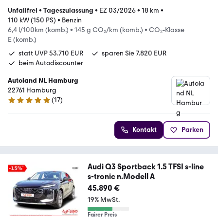
Unfallfrei
•
Tageszulassung
•
EZ 03/2026
•
18 km
•
110 kW (150 PS)
•
Benzin
6,4 l/100km (komb.)
•
145 g CO₂/km (komb.)
•
CO₂-Klasse
E (komb.)
statt UVP 53.710 EUR
sparen Sie 7.820 EUR
beim Autodiscounter
Autoland NL Hamburg
22761 Hamburg
(
17
)
4.9 Sterne
Kontakt
Parken
Audi Q3 Sportback 1.5 TFSI s-line
s-tronic n.Modell A
45.890 €
19% MwSt.
Fairer Preis