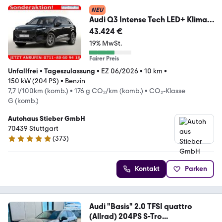
NEU
Audi Q3 Intense Tech LED+ KlimaP
MMI+ Keyl PrivG 1...
43.424 €
19% MwSt.
Fairer Preis
Unfallfrei
•
Tageszulassung
•
EZ 06/2026
•
10 km
•
150 kW (204 PS)
•
Benzin
7,7 l/100km (komb.)
•
176 g CO₂/km (komb.)
•
CO₂-Klasse
G (komb.)
Autohaus Stieber GmbH
70439 Stuttgart
(
373
)
4.9 Sterne
Kontakt
Parken
Audi "Basis" 2.0 TFSI quattro
(Allrad) 204PS S-Tro...