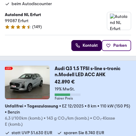
beim Autodiscounter
Autoland NL Erfurt
99087 Erfurt
(
149
)
4.4 Sterne
Kontakt
Parken
Audi Q3 1.5 TFSI s-line s-tronic
n.Modell LED ACC AHK
42.890 €
19% MwSt.
Fairer Preis
Unfallfrei
•
Tageszulassung
•
EZ 12/2025
•
8 km
•
110 kW (150 PS)
•
Benzin
6,3 l/100km (komb.)
•
143 g CO₂/km (komb.)
•
CO₂-Klasse
E (komb.)
statt UVP 51.630 EUR
sparen Sie 8.740 EUR