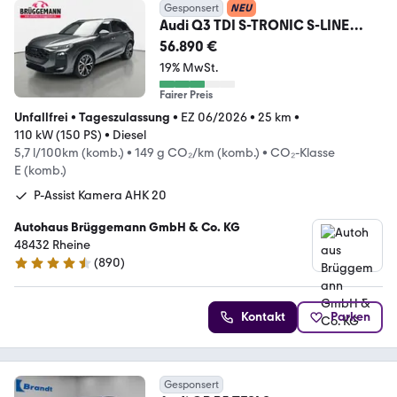
Gesponsert
NEU
Audi Q3 TDI S-TRONIC S-LINE
NAVI LED-PLUS PANO
56.890 €
19% MwSt.
Fairer Preis
Unfallfrei
•
Tageszulassung
•
EZ 06/2026
•
25 km
•
110 kW (150 PS)
•
Diesel
5,7 l/100km (komb.)
•
149 g CO₂/km (komb.)
•
CO₂-Klasse
E (komb.)
P-Assist Kamera AHK 20
Autohaus Brüggemann GmbH & Co. KG
48432 Rheine
(
890
)
4.7 Sterne
Kontakt
Parken
Gesponsert