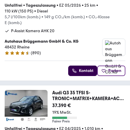
Unfallfrei
•
Tageszulassung
•
EZ 05/2026
•
25 km
•
110 kW (150 PS)
•
Diesel
5,7 l/100km (komb.)
•
149 g CO₂/km (komb.)
•
CO₂-Klasse
E (komb.)
P-Assist Kamera AHK 20
Autohaus Brüggemann GmbH & Co. KG
48432 Rheine
(
890
)
4.7 Sterne
Kontakt
Parken
Audi Q3 35 TFSI S-
TRONIC+MATRIX+KAMERA+ACC
+AHK+DIG.CP
37.390 €
19% MwSt.
Fairer Preis
Unfallfrei
•
Tageszulassung
•
EZ 04/2025
•
1.010 km
•