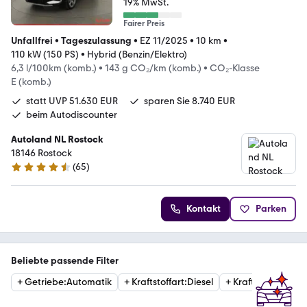
19% MwSt.
Fairer Preis
Unfallfrei
•
Tageszulassung
•
EZ 11/2025
•
10 km
•
110 kW (150 PS)
•
Hybrid (Benzin/Elektro)
6,3 l/100km (komb.)
•
143 g CO₂/km (komb.)
•
CO₂-Klasse
E (komb.)
statt UVP 51.630 EUR
sparen Sie 8.740 EUR
beim Autodiscounter
Autoland NL Rostock
18146 Rostock
(
65
)
4.6 Sterne
Kontakt
Parken
Beliebte passende Filter
+
Getriebe
:
Automatik
+
Kraftstoffart
:
Diesel
+
Kraftstoffart
:
Ben