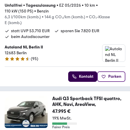
Unfallfrei
•
Tageszulassung
•
EZ 05/2026
•
10 km
•
110 kW (150 PS)
•
Benzin
6,3 l/100km (komb.)
•
144 g CO₂/km (komb.)
•
CO₂-Klasse
E (komb.)
statt UVP 53.710 EUR
sparen Sie 7.820 EUR
beim Autodiscounter
Autoland NL Berlin II
12683 Berlin
(
95
)
4.7 Sterne
Kontakt
Parken
Audi Q3 Sportback TFSI quattro,
AHK, Navi, AreaView,
47.995 €
19% MwSt.
Fairer Preis