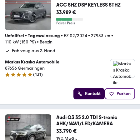
ACC SHZ DSP KEYLESS STHZ
33.989 €
Fairer Preis
Unfallfrei
•
Tageszulassung
•
EZ 02/2024
•
27.933 km
•
110 kW (150 PS)
•
Benzin
Fahrzeug aus 2. Hand
Markus Kraska Automobile
87656 Germaringen
(
431
)
4.9 Sterne
Kontakt
Parken
Audi Q3 35 2.0 TDI S-tronic
AHK/NAVI/LED/KAMERA
33.790 €
19% MwSt.