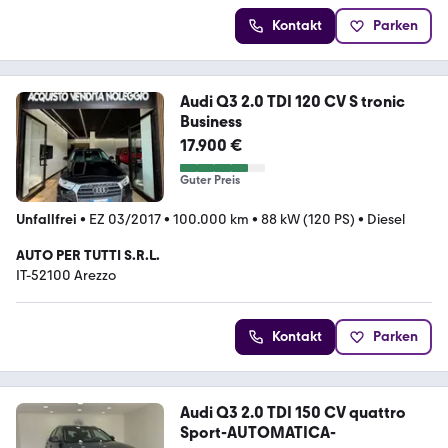
Kontakt
Parken
Audi Q3 2.0 TDI 120 CV S tronic
Business
17.900 €
Guter Preis
Unfallfrei
•
EZ 03/2017
•
100.000 km
•
88 kW (120 PS)
•
Diesel
AUTO PER TUTTI S.R.L.
IT-52100 Arezzo
Kontakt
Parken
Audi Q3 2.0 TDI 150 CV quattro
Sport-AUTOMATICA-