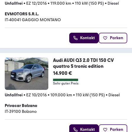
Unfallfrei
•
EZ 12/2016
•
119.000 km
•
110 kW (150 PS)
•
Diesel
EVMOTORS S.R.L.
IT-40041 GAGGIO MONTANO
Kontakt
Parken
Audi AUDI Q3 2.0 TDI 150 CV
quattro S tronic edition
14.900 €
Sehr guter Preis
Unfallfrei
•
EZ 10/2016
•
109.000 km
•
110 kW (150 PS)
•
Diesel
Privacar Bolzano
IT-39100 Bolzano
Kontakt
Parken