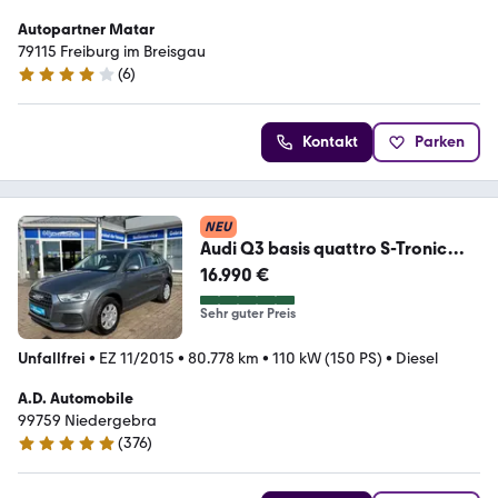
Autopartner Matar
79115 Freiburg im Breisgau
(
6
)
3.9 Sterne
Kontakt
Parken
NEU
Audi Q3 basis quattro S-Tronic
Klima AHK
16.990 €
Sehr guter Preis
Unfallfrei
•
EZ 11/2015
•
80.778 km
•
110 kW (150 PS)
•
Diesel
A.D. Automobile
99759 Niedergebra
(
376
)
4.8 Sterne