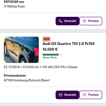
FATOCAR snc
IT-98066 Patti
Kontakt
Parken
NEU
Audi Q3 Quattro TDI 2.0 Ps150
16.500 €
Guter Preis
EZ 11/2016
•
111.000 km
•
110 kW (150 PS)
•
Diesel
Privatanbieter
47198 Homberg/Ruhrort/Baerl
Kontakt
Parken