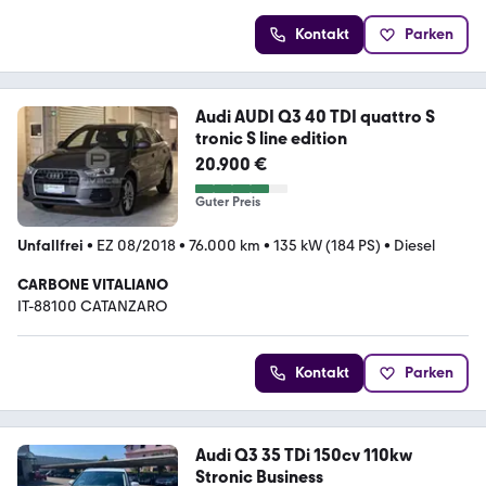
Kontakt
Parken
Audi AUDI Q3 40 TDI quattro S
tronic S line edition
20.900 €
Guter Preis
Unfallfrei
•
EZ 08/2018
•
76.000 km
•
135 kW (184 PS)
•
Diesel
CARBONE VITALIANO
IT-88100 CATANZARO
Kontakt
Parken
Audi Q3 35 TDi 150cv 110kw
Stronic Business