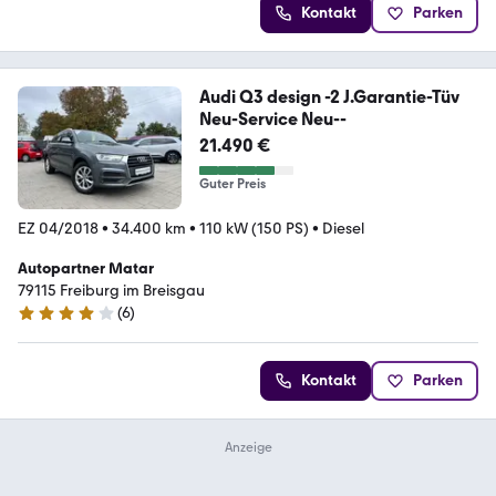
Kontakt
Parken
Audi Q3 design -2 J.Garantie-Tüv
Neu-Service Neu--
21.490 €
Guter Preis
EZ 04/2018
•
34.400 km
•
110 kW (150 PS)
•
Diesel
Autopartner Matar
79115 Freiburg im Breisgau
(
6
)
3.9 Sterne
Kontakt
Parken