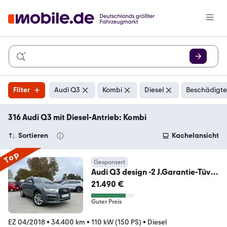
Filter
Audi Q3
Kombi
Diesel
Beschädigte
316 Audi Q3 mit Diesel-Antrieb: Kombi
Sortieren
Kachelansicht
Top
Gesponsert
Audi Q3 design -2 J.Garantie-Tüv
Neu-Service Neu--
21.490 €
Guter Preis
EZ 04/2018
•
34.400 km
•
110 kW (150 PS)
•
Diesel