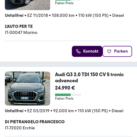
Fairer Preis
Unfallfrei
•
EZ 11/2018
•
108.000 km
•
110 kW (150 PS)
•
Diesel
L'AUTO PER TE
IT-00047 Marino
Kontakt
Parken
Audi Q3 2.0 TDI 150 CV S tronic
advanced
24.990 €
Fairer Preis
Unfallfrei
•
EZ 03/2019
•
92.000 km
•
110 kW (150 PS)
•
Diesel
DI PIETRANGELO FRANCESCO
IT-72020 Erchie