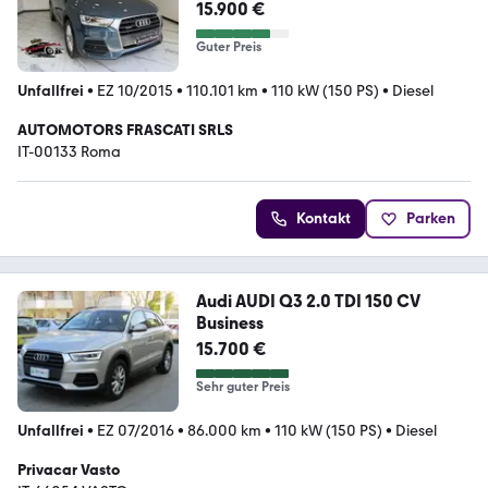
15.900 €
Guter Preis
Unfallfrei
•
EZ 10/2015
•
110.101 km
•
110 kW (150 PS)
•
Diesel
AUTOMOTORS FRASCATI SRLS
IT-00133 Roma
Kontakt
Parken
Audi AUDI Q3 2.0 TDI 150 CV
Business
15.700 €
Sehr guter Preis
Unfallfrei
•
EZ 07/2016
•
86.000 km
•
110 kW (150 PS)
•
Diesel
Privacar Vasto