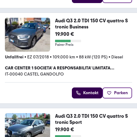
Audi Q3 2.0 TDI 150 CV quattro S
tronic Business
19.900 €
Fairer Preis
Unfallfrei
•
EZ 07/2018
•
109.000 km
•
88 kW (120 PS)
•
Diesel
CAR CENTER 1 SOCIETA' A RESPONSABILITA' LIMITATA
UNIPERSONALE.
IT-00040 CASTEL GANDOLFO
Kontakt
Parken
Audi Q3 2.0 TDI 150 CV quattro S
tronic Sport
19.900 €