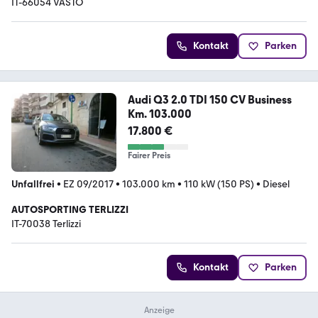
IT-66054 VASTO
Kontakt
Parken
Audi Q3 2.0 TDI 150 CV Business
Km. 103.000
17.800 €
Fairer Preis
Unfallfrei
•
EZ 09/2017
•
103.000 km
•
110 kW (150 PS)
•
Diesel
AUTOSPORTING TERLIZZI
IT-70038 Terlizzi
Kontakt
Parken