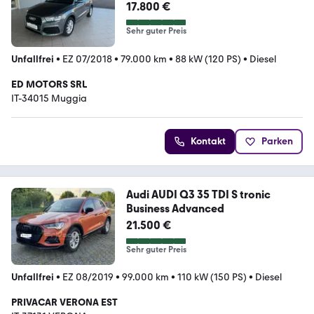
17.800 €
Sehr guter Preis
Unfallfrei
•
EZ 07/2018
•
79.000 km
•
88 kW (120 PS)
•
Diesel
ED MOTORS SRL
IT-34015 Muggia
Kontakt
Parken
Audi AUDI Q3 35 TDI S tronic
Business Advanced
21.500 €
Sehr guter Preis
Unfallfrei
•
EZ 08/2019
•
99.000 km
•
110 kW (150 PS)
•
Diesel
PRIVACAR VERONA EST