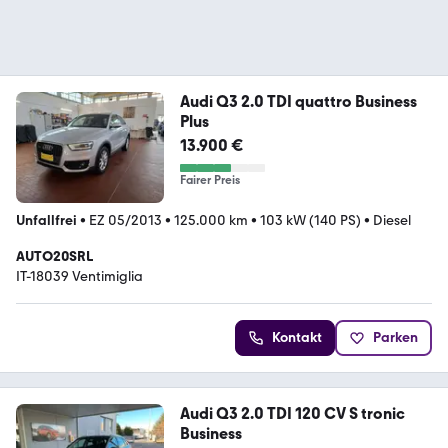
Audi Q3 2.0 TDI quattro Business
Plus
13.900 €
Fairer Preis
Unfallfrei
•
EZ 05/2013
•
125.000 km
•
103 kW (140 PS)
•
Diesel
AUTO20SRL
IT-18039 Ventimiglia
Kontakt
Parken
Audi Q3 2.0 TDI 120 CV S tronic
Business