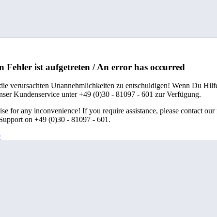
n Fehler ist aufgetreten / An error has occurred
 die verursachten Unannehmlichkeiten zu entschuldigen! Wenn Du Hilfe
unser Kundenservice unter +49 (0)30 - 81097 - 601 zur Verfügung.
se for any inconvenience! If you require assistance, please contact our
upport on +49 (0)30 - 81097 - 601.
e