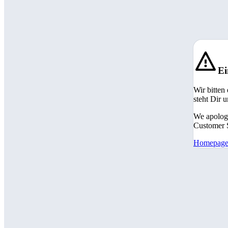
Ei
Wir bitten
steht Dir 
We apologi
Customer S
Homepag