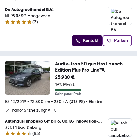
De Autogroothandel B.V.
NL-7905SG Hoogeveen
(
2
)
5 Sterne
Kontakt
Parken
Audi e-tron 50 quattro Launch
Edition Plus Pro Line*A
25.980 €
19% MwSt.
Sehr guter Preis
EZ 12/2019
•
72.500 km
•
230 kW (313 PS)
•
Elektro
Pano*Sitzheizung*AHK
Autohaus innobeko GmbH & Co.KG Innovation-
Begeisterung-Kompetenz
33014 Bad Driburg
(
83
)
4.6 Sterne