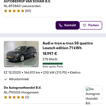
AUTOBEDRIJF VAN SCHAIK B.V.
NL-8938AD Leeuwarden
(
60
)
4.8 Sterne
Kontakt
Parken
Audi e-tron e-tron 50 quattro
Launch edition 71 kWh
18.997 €
21% MwSt.
Sehr guter Preis
EZ 12/2020
•
166.813 km
•
230 kW (313 PS)
•
Elektro
Allradantrieb
De Autogroothandel B.V.
NL-7905SG Hoogeveen
(
2
)
5 Sterne