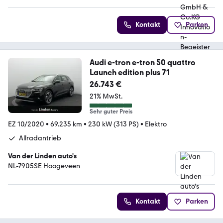
Kontakt
Parken
Audi e-tron e-tron 50 quattro
Launch edition plus 71
26.743 €
21% MwSt.
Sehr guter Preis
EZ 10/2020
•
69.235 km
•
230 kW (313 PS)
•
Elektro
Allradantrieb
Van der Linden auto's
NL-7905SE Hoogeveen
Kontakt
Parken