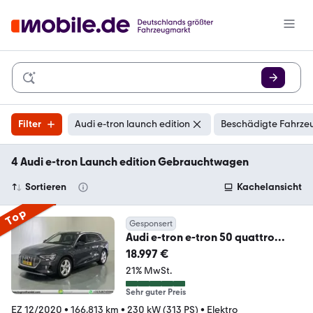
Filter
Audi e-tron launch edition
Beschädigte Fahrzeu
4 Audi e-tron Launch edition Gebrauchtwagen
Sortieren
Kachelansicht
Top
Gesponsert
Audi e-tron e-tron 50 quattro
Launch edition 71 kWh
18.997 €
21% MwSt.
Sehr guter Preis
EZ 12/2020
•
166.813 km
•
230 kW (313 PS)
•
Elektro