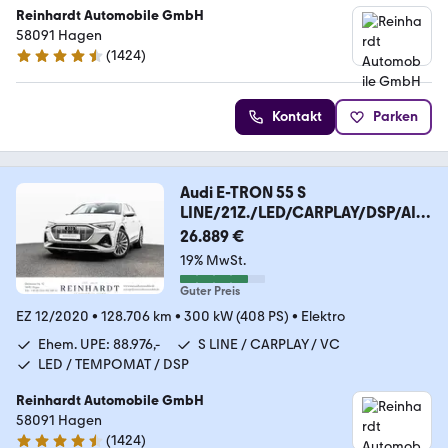
Reinhardt Automobile GmbH
58091 Hagen
(
1424
)
4.7 Sterne
Kontakt
Parken
Audi E-TRON 55 S
LINE/21Z./LED/CARPLAY/DSP/AIR-
SUS/VC
26.889 €
19% MwSt.
Guter Preis
EZ 12/2020
•
128.706 km
•
300 kW (408 PS)
•
Elektro
Ehem. UPE: 88.976,-
S LINE / CARPLAY / VC
LED / TEMPOMAT / DSP
Reinhardt Automobile GmbH
58091 Hagen
(
1424
)