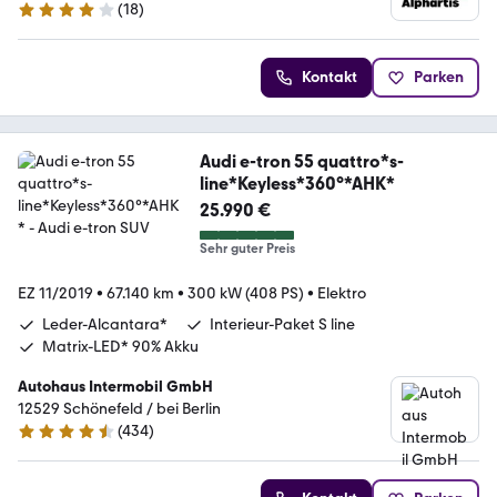
(
18
)
4.1 Sterne
Kontakt
Parken
Audi e-tron 55 quattro*s-
line*Keyless*360°*AHK*
25.990 €
Sehr guter Preis
EZ 11/2019
•
67.140 km
•
300 kW (408 PS)
•
Elektro
Leder-Alcantara*
Interieur-Paket S line
Matrix-LED* 90% Akku
Autohaus Intermobil GmbH
12529 Schönefeld / bei Berlin
(
434
)
4.5 Sterne