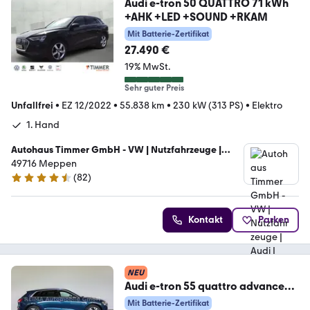
Audi e-tron 50 QUATTRO 71 kWh
+AHK +LED +SOUND +RKAM
Mit Batterie-Zertifikat
27.490 €
19% MwSt.
Sehr guter Preis
Unfallfrei
•
EZ 12/2022
•
55.838 km
•
230 kW (313 PS)
•
Elektro
1. Hand
Autohaus Timmer GmbH - VW | Nutzfahrzeuge |
Audi | Skoda | Seat |
49716 Meppen
(
82
)
4.7 Sterne
Kontakt
Parken
NEU
Audi e-tron 55 quattro advanced,
AHK, Virtual, ACC
Mit Batterie-Zertifikat