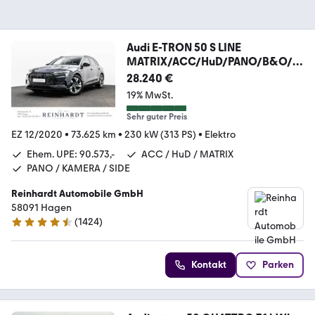
Audi E-TRON 50 S LINE
MATRIX/ACC/HuD/PANO/B&O/K
AMERA
28.240 €
19% MwSt.
Sehr guter Preis
EZ 12/2020
•
73.625 km
•
230 kW (313 PS)
•
Elektro
Ehem. UPE: 90.573,-
ACC / HuD / MATRIX
PANO / KAMERA / SIDE
Reinhardt Automobile GmbH
58091 Hagen
(
1424
)
4.7 Sterne
Kontakt
Parken