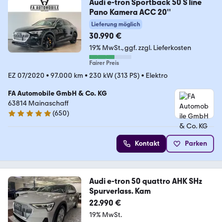
Audi e-tron Sportback 50 S line
Pano Kamera ACC 20''
Lieferung möglich
30.990 €
19% MwSt.
ggf. zzgl. Lieferkosten
Fairer Preis
EZ 07/2020
•
97.000 km
•
230 kW (313 PS)
•
Elektro
FA Automobile GmbH & Co. KG
63814 Mainaschaff
(
650
)
4.8 Sterne
Kontakt
Parken
Audi e-tron 50 quattro AHK SHz
Spurverlass. Kam
22.990 €
19% MwSt.