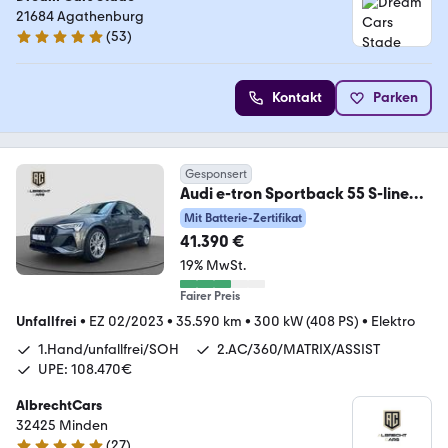
21684 Agathenburg
(
53
)
4.9 Sterne
Kontakt
Parken
Gesponsert
Audi e-tron Sportback 55 S-line
AHK ACC B&O HUD LM21
Mit Batterie-Zertifikat
41.390 €
19% MwSt.
Fairer Preis
Unfallfrei
•
EZ 02/2023
•
35.590 km
•
300 kW (408 PS)
•
Elektro
1.Hand/unfallfrei/SOH
2.AC/360/MATRIX/ASSIST
UPE: 108.470€
AlbrechtCars
32425 Minden
(
27
)