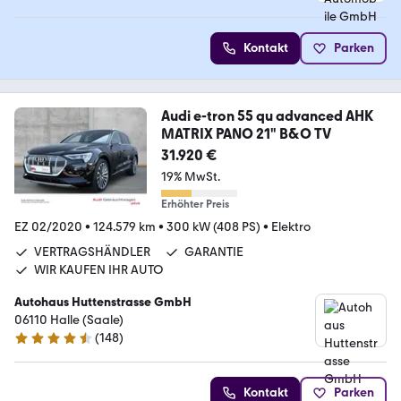
4.7 Sterne
Kontakt
Parken
Audi e-tron 55 qu advanced AHK
MATRIX PANO 21" B&O TV
31.920 €
19% MwSt.
Erhöhter Preis
EZ 02/2020
•
124.579 km
•
300 kW (408 PS)
•
Elektro
VERTRAGSHÄNDLER
GARANTIE
WIR KAUFEN IHR AUTO
Autohaus Huttenstrasse GmbH
06110 Halle (Saale)
(
148
)
4.7 Sterne
Kontakt
Parken