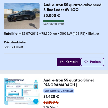
Audi e-tron 55 quattro advanced
S-line Leder AVILOO
30.000 €
Sehr guter Preis
Unfallfrei
•
EZ 07/2019
•
78.900 km
•
300 kW (408 PS)
•
Elektro
Privatanbieter
38557 Osloß
Kontakt
Parken
Audi e-tron 55 quattro S line |
PANORAMADACH |
Mit Batterie-Zertifikat
31.420 €
32.100 €
19% MwSt.