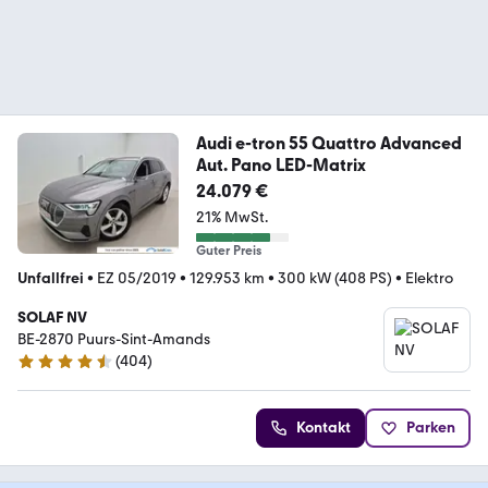
Audi e-tron 55 Quattro Advanced
Aut. Pano LED-Matrix
24.079 €
21% MwSt.
Guter Preis
Unfallfrei
•
EZ 05/2019
•
129.953 km
•
300 kW (408 PS)
•
Elektro
SOLAF NV
BE-2870 Puurs-Sint-Amands
(
404
)
4.5 Sterne
Kontakt
Parken