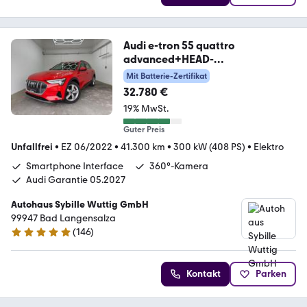
Audi e-tron 55 quattro
advanced+HEAD-
UP+ACC+STANDKLIM
Mit Batterie-Zertifikat
32.780 €
19% MwSt.
Guter Preis
Unfallfrei
•
EZ 06/2022
•
41.300 km
•
300 kW (408 PS)
•
Elektro
Smartphone Interface
360°-Kamera
Audi Garantie 05.2027
Autohaus Sybille Wuttig GmbH
99947 Bad Langensalza
(
146
)
4.9 Sterne
Kontakt
Parken