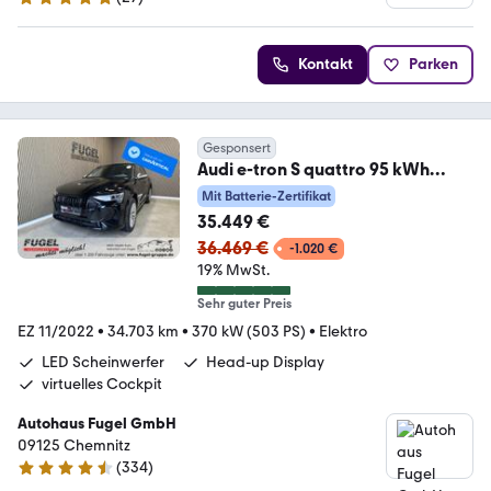
4.9 Sterne
Kontakt
Parken
Gesponsert
Audi e-tron S quattro 95 kWh
LED|HuD|Navi|Sound|Klima
Mit Batterie-Zertifikat
35.449 €
36.469 €
-1.020 €
19% MwSt.
Sehr guter Preis
EZ 11/2022
•
34.703 km
•
370 kW (503 PS)
•
Elektro
LED Scheinwerfer
Head-up Display
virtuelles Cockpit
Autohaus Fugel GmbH
09125 Chemnitz
(
334
)
4.3 Sterne