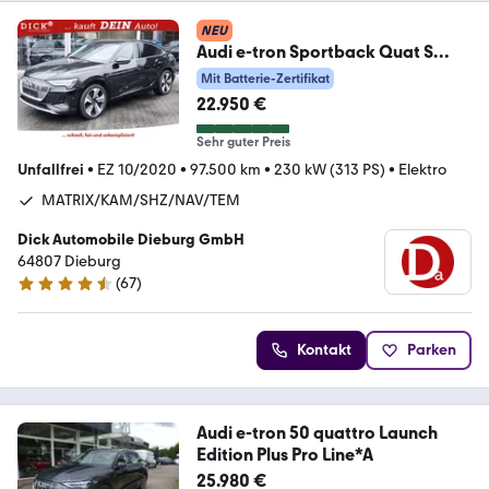
NEU
Audi e-tron Sportback Quat S
LINE LUFT+MATR+LEDER+360
Mit Batterie-Zertifikat
22.950 €
Sehr guter Preis
Unfallfrei
•
EZ 10/2020
•
97.500 km
•
230 kW (313 PS)
•
Elektro
MATRIX/KAM/SHZ/NAV/TEM
Dick Automobile Dieburg GmbH
64807 Dieburg
(
67
)
4.7 Sterne
Kontakt
Parken
Audi e-tron 50 quattro Launch
Edition Plus Pro Line*A
25.980 €