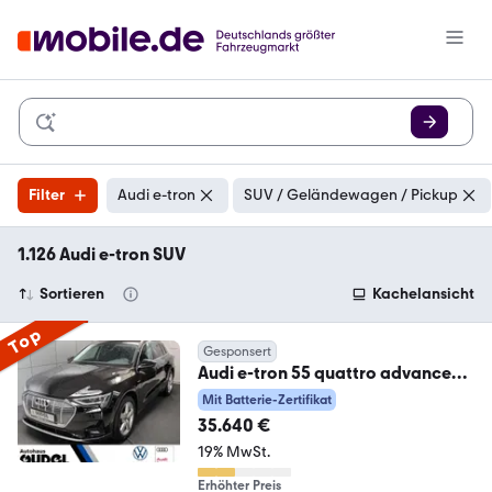
Filter
Audi e-tron
SUV / Geländewagen / Pickup
1.126 Audi e-tron SUV
Sortieren
Kachelansicht
Top
Gesponsert
Audi e-tron 55 quattro advanced
300kW/95kWh AHK ACC
Mit Batterie-Zertifikat
35.640 €
19% MwSt.
Erhöhter Preis