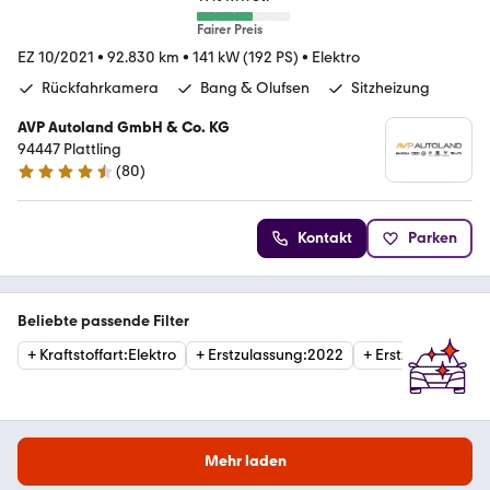
Fairer Preis
EZ 10/2021
•
92.830 km
•
141 kW (192 PS)
•
Elektro
Rückfahrkamera
Bang & Olufsen
Sitzheizung
AVP Autoland GmbH & Co. KG
94447 Plattling
(
80
)
4.6 Sterne
Kontakt
Parken
Beliebte passende Filter
+
Kraftstoffart
:
Elektro
+
Erstzulassung
:
2022
+
Erstzulassung
:
2
Mehr laden