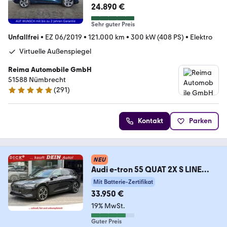
24.890 €
Sehr guter Preis
Unfallfrei
•
EZ 06/2019
•
121.000 km
•
300 kW (408 PS)
•
Elektro
Virtuelle Außenspiegel
Reima Automobile GmbH
51588 Nümbrecht
(
291
)
4.8 Sterne
Kontakt
Parken
NEU
Audi e-tron 55 QUAT 2X S LINE
BLACK EDIT LUFT+360+AHK
Mit Batterie-Zertifikat
33.950 €
19% MwSt.
Guter Preis