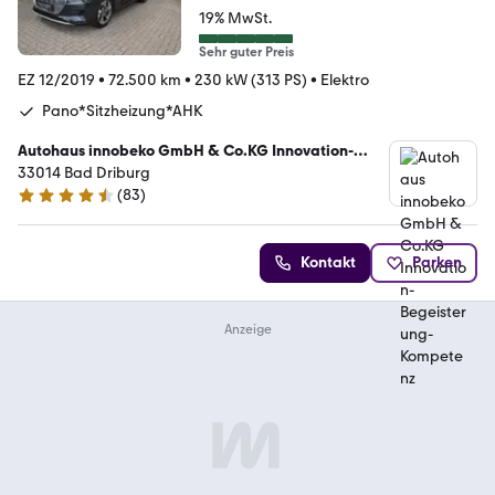
19% MwSt.
Sehr guter Preis
EZ 12/2019
•
72.500 km
•
230 kW (313 PS)
•
Elektro
Pano*Sitzheizung*AHK
Autohaus innobeko GmbH & Co.KG Innovation-
Begeisterung-Kompetenz
33014 Bad Driburg
(
83
)
4.6 Sterne
Kontakt
Parken