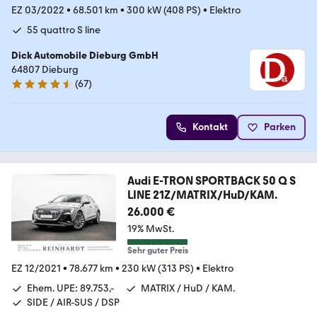
EZ 03/2022
•
68.501 km
•
300 kW (408 PS)
•
Elektro
55 quattro S line
Dick Automobile Dieburg GmbH
64807 Dieburg
(
67
)
4.7 Sterne
Kontakt
Parken
Audi E-TRON SPORTBACK 50 Q S
LINE 21Z/MATRIX/HuD/KAM.
26.000 €
19% MwSt.
Sehr guter Preis
EZ 12/2021
•
78.677 km
•
230 kW (313 PS)
•
Elektro
Ehem. UPE: 89.753,-
MATRIX / HuD / KAM.
SIDE / AIR-SUS / DSP