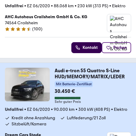
Unfallfrei
•
EZ 06/2020
•
88.068 km
•
230 kW (313 PS)
•
Elektro
AHC Autohaus Crailsheim GmbH & Co. KG
74564 Crailsheim
(
100
)
4.5 Sterne
Kontakt
Parken
Audi e-tron 55 Quattro S-Line
HUD/MEMORY/MATRIX/LEDER
Mit Batterie-Zertifikat
30.450 €
Sehr guter Preis
Unfallfrei
•
EZ 06/2020
•
90.000 km
•
300 kW (408 PS)
•
Elektro
Kredit ohne Anzahlung
Luftfederung/21 Zoll
Sitzbelüft/Kamera
Dream Cars Stade