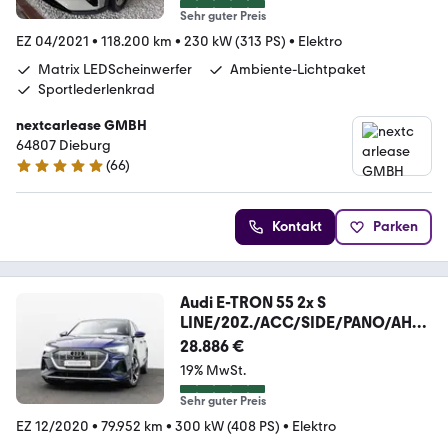
Sehr guter Preis
EZ 04/2021
•
118.200 km
•
230 kW (313 PS)
•
Elektro
Matrix LEDScheinwerfer
Ambiente-Lichtpaket
Sportlederlenkrad
nextcarlease GMBH
64807 Dieburg
(
66
)
5 Sterne
Kontakt
Parken
Audi E-TRON 55 2x S
LINE/20Z./ACC/SIDE/PANO/AHK/
360°
28.886 €
19% MwSt.
Sehr guter Preis
EZ 12/2020
•
79.952 km
•
300 kW (408 PS)
•
Elektro