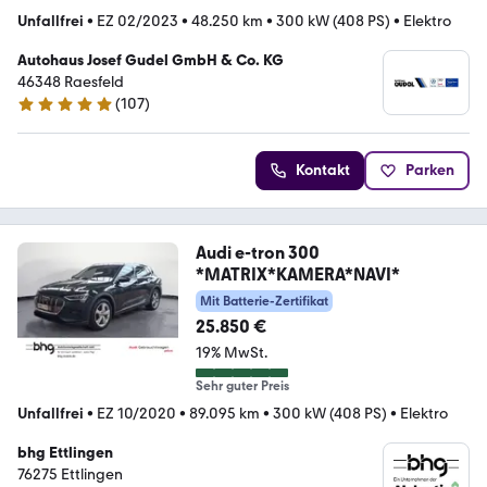
Unfallfrei
•
EZ 02/2023
•
48.250 km
•
300 kW (408 PS)
•
Elektro
Autohaus Josef Gudel GmbH & Co. KG
46348 Raesfeld
(
107
)
4.8 Sterne
Kontakt
Parken
Audi e-tron 300
*MATRIX*KAMERA*NAVI*
Mit Batterie-Zertifikat
25.850 €
19% MwSt.
Sehr guter Preis
Unfallfrei
•
EZ 10/2020
•
89.095 km
•
300 kW (408 PS)
•
Elektro
bhg Ettlingen
76275 Ettlingen