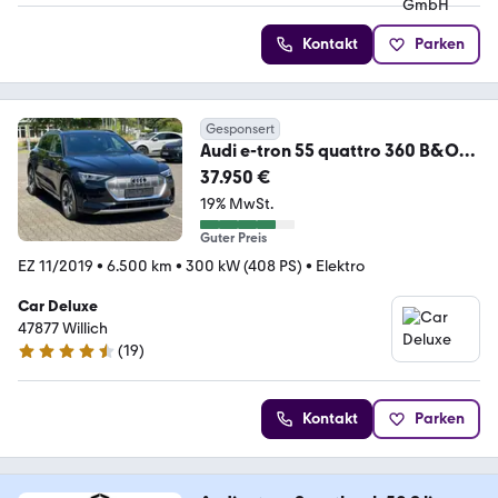
Kontakt
Parken
Gesponsert
Audi e-tron 55 quattro 360 B&O
SITZBEL LUFTFED PANO
37.950 €
19% MwSt.
Guter Preis
EZ 11/2019
•
6.500 km
•
300 kW (408 PS)
•
Elektro
Car Deluxe
47877 Willich
(
19
)
4.4 Sterne
Kontakt
Parken