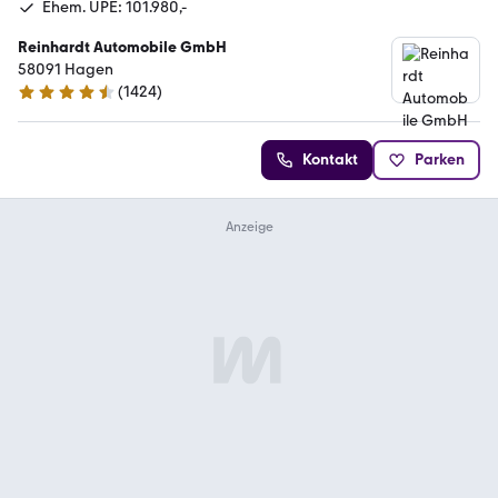
Ehem. UPE: 101.980,-
Reinhardt Automobile GmbH
58091 Hagen
(
1424
)
4.7 Sterne
Kontakt
Parken