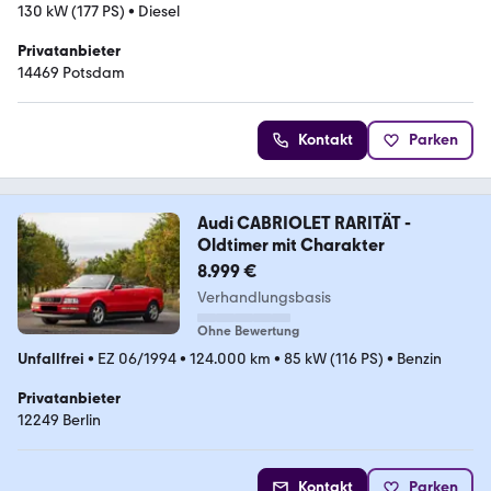
130 kW (177 PS)
•
Diesel
Privatanbieter
14469 Potsdam
Kontakt
Parken
Audi CABRIOLET RARITÄT -
Oldtimer mit Charakter
8.999 €
Verhandlungsbasis
Ohne Bewertung
Unfallfrei
•
EZ 06/1994
•
124.000 km
•
85 kW (116 PS)
•
Benzin
Privatanbieter
12249 Berlin
Kontakt
Parken