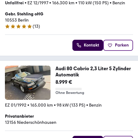
Unfallfrei
•
EZ 12/1997
•
166.300 km
•
110 kW (150 PS)
•
Benzin
Gebr. Stehling oHG
10553 Berlin
(
13
)
5 Sterne
Kontakt
Parken
Audi 80 Cabrio 2,3 Liter 5 Zylinder
Automatik
8.999 €
Ohne Bewertung
EZ 01/1992
•
165.000 km
•
98 kW (133 PS)
•
Benzin
Privatanbieter
13156 Niederschönhausen