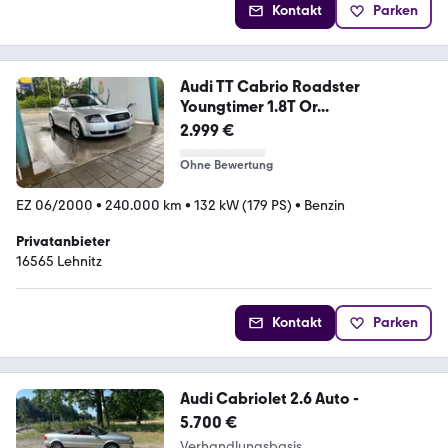
Kontakt
Parken
Audi TT Cabrio Roadster
Youngtimer 1.8T Or...
2.999 €
Ohne Bewertung
EZ 06/2000
•
240.000 km
•
132 kW (179 PS)
•
Benzin
Privatanbieter
16565 Lehnitz
Kontakt
Parken
Audi Cabriolet 2.6 Auto -
5.700 €
Verhandlungsbasis