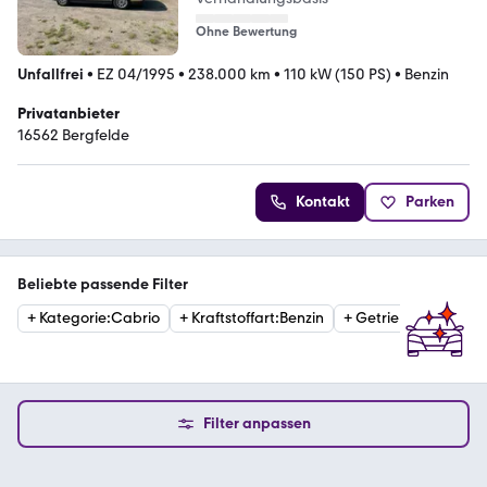
Ohne Bewertung
Unfallfrei
•
EZ 04/1995
•
238.000 km
•
110 kW (150 PS)
•
Benzin
Privatanbieter
16562 Bergfelde
Kontakt
Parken
Beliebte passende Filter
+
Kategorie
:
Cabrio
+
Kraftstoffart
:
Benzin
+
Getriebe
:
Automati
Filter anpassen