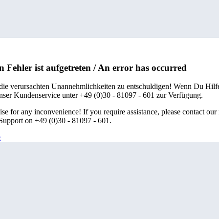
n Fehler ist aufgetreten / An error has occurred
 die verursachten Unannehmlichkeiten zu entschuldigen! Wenn Du Hilfe
unser Kundenservice unter +49 (0)30 - 81097 - 601 zur Verfügung.
se for any inconvenience! If you require assistance, please contact our
upport on +49 (0)30 - 81097 - 601.
e