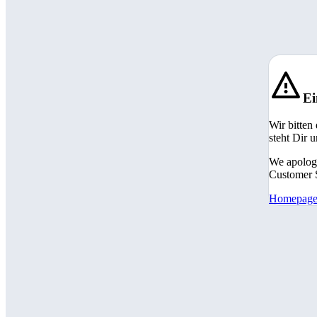
Ei
Wir bitten
steht Dir 
We apologi
Customer S
Homepag