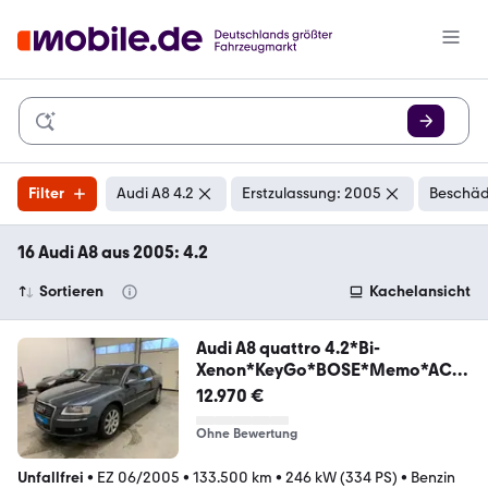
Filter
Audi A8 4.2
Erstzulassung: 2005
Beschäd
16 Audi A8 aus 2005: 4.2
Sortieren
Kachelansicht
Audi A8 quattro 4.2*Bi-
Xenon*KeyGo*BOSE*Memo*ACC
Navi
12.970 €
Ohne Bewertung
Unfallfrei
•
EZ 06/2005
•
133.500 km
•
246 kW (334 PS)
•
Benzin