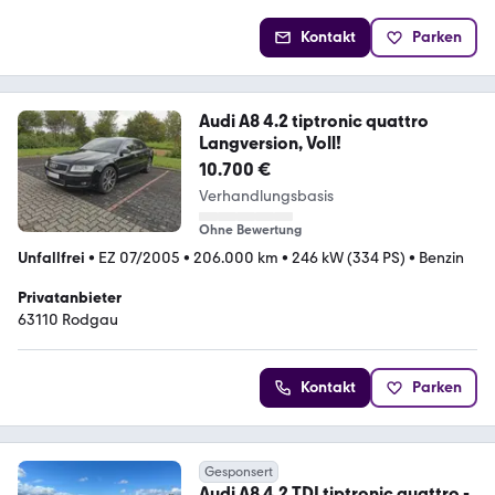
Kontakt
Parken
Audi A8 4.2 tiptronic quattro
Langversion, Voll!
10.700 €
Verhandlungsbasis
Ohne Bewertung
Unfallfrei
•
EZ 07/2005
•
206.000 km
•
246 kW (334 PS)
•
Benzin
Privatanbieter
63110 Rodgau
Kontakt
Parken
Gesponsert
Audi A8 4.2 TDI tiptronic quattro -