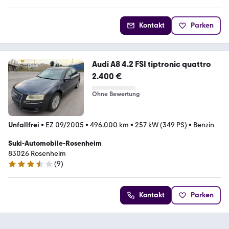
Kontakt
Parken
Audi A8 4.2 FSI tiptronic quattro
2.400 €
Ohne Bewertung
Unfallfrei
•
EZ 09/2005
•
496.000 km
•
257 kW (349 PS)
•
Benzin
Suki-Automobile-Rosenheim
83026 Rosenheim
(
9
)
3.7 Sterne
Kontakt
Parken