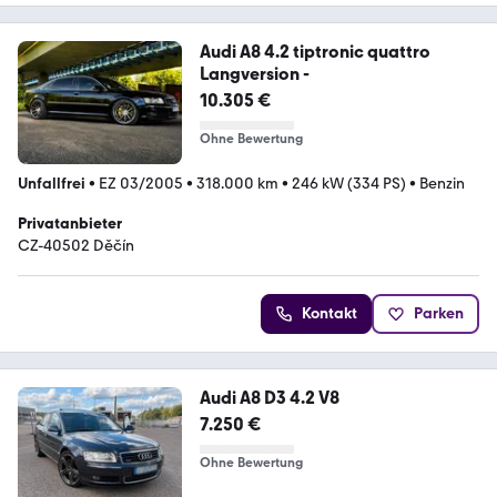
Audi A8 4.2 tiptronic quattro
Langversion -
10.305 €
Ohne Bewertung
Unfallfrei
•
EZ 03/2005
•
318.000 km
•
246 kW (334 PS)
•
Benzin
Privatanbieter
CZ-40502 Děčín
Kontakt
Parken
Audi A8 D3 4.2 V8
7.250 €
Ohne Bewertung