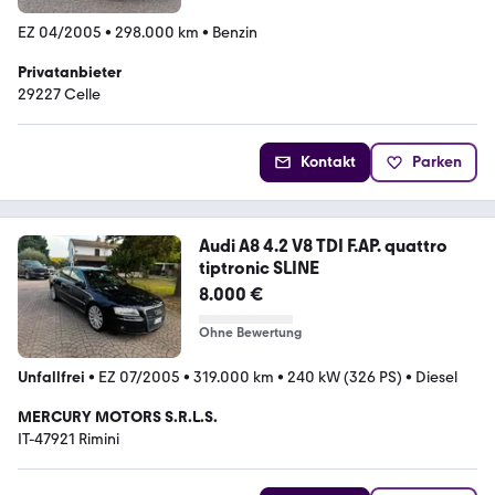
EZ 04/2005
•
298.000 km
•
Benzin
Privatanbieter
29227 Celle
Kontakt
Parken
Audi A8 4.2 V8 TDI F.AP. quattro
tiptronic SLINE
8.000 €
Ohne Bewertung
Unfallfrei
•
EZ 07/2005
•
319.000 km
•
240 kW (326 PS)
•
Diesel
MERCURY MOTORS S.R.L.S.
IT-47921 Rimini