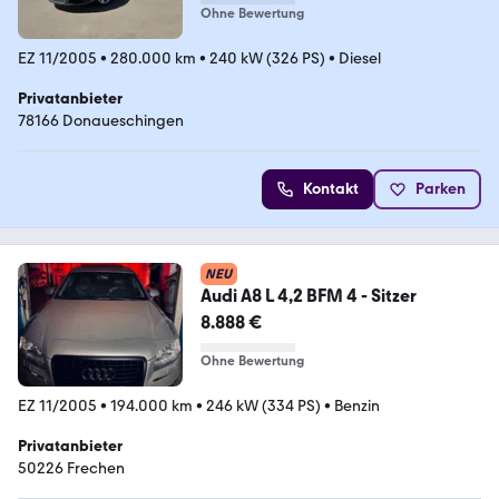
Ohne Bewertung
EZ 11/2005
•
280.000 km
•
240 kW (326 PS)
•
Diesel
Privatanbieter
78166 Donaueschingen
Kontakt
Parken
NEU
Audi A8 L 4,2 BFM 4 - Sitzer
8.888 €
Ohne Bewertung
EZ 11/2005
•
194.000 km
•
246 kW (334 PS)
•
Benzin
Privatanbieter
50226 Frechen