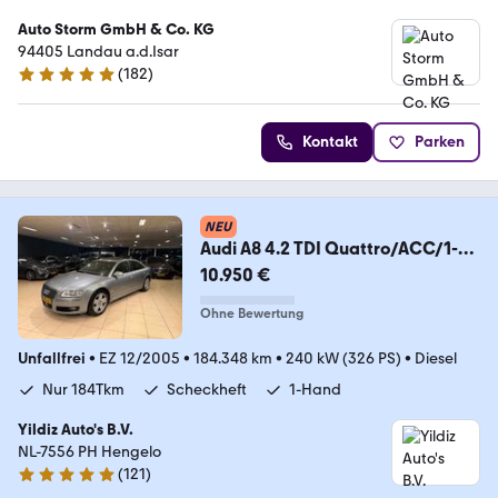
Auto Storm GmbH & Co. KG
94405 Landau a.d.Isar
(
182
)
4.8 Sterne
Kontakt
Parken
NEU
Audi A8 4.2 TDI Quattro/ACC/1-
Hand/Sheft/184Tkm/Top!
10.950 €
Ohne Bewertung
Unfallfrei
•
EZ 12/2005
•
184.348 km
•
240 kW (326 PS)
•
Diesel
Nur 184Tkm
Scheckheft
1-Hand
Yildiz Auto's B.V.
NL-7556 PH Hengelo
(
121
)
4.8 Sterne