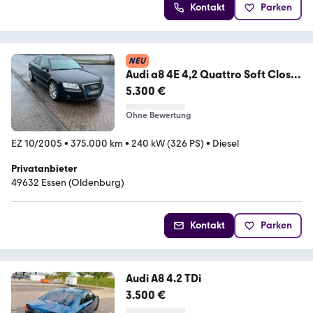
Kontakt
Parken
NEU
Audi a8 4E 4,2 Quattro Soft Close
ACC Bose
5.300 €
Ohne Bewertung
EZ 10/2005
•
375.000 km
•
240 kW (326 PS)
•
Diesel
Privatanbieter
49632 Essen (Oldenburg)
Kontakt
Parken
Audi A8 4.2 TDi
3.500 €