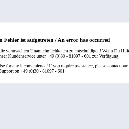
n Fehler ist aufgetreten / An error has occurred
 die verursachten Unannehmlichkeiten zu entschuldigen! Wenn Du Hilfe
unser Kundenservice unter +49 (0)30 - 81097 - 601 zur Verfügung.
se for any inconvenience! If you require assistance, please contact our
upport on +49 (0)30 - 81097 - 601.
e