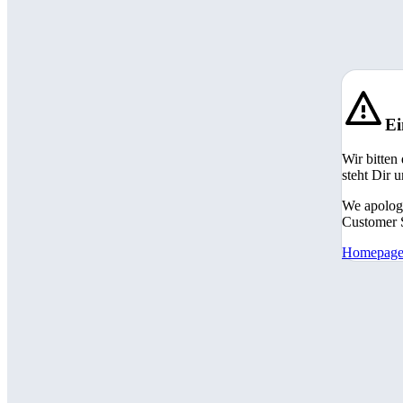
Ei
Wir bitten
steht Dir 
We apologi
Customer S
Homepag