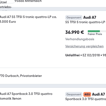
95666 Mitterteich
Audi A7
Gesponsert
55 TFSI S tronic quattro-LP
36.990 €
Fairer Preis
Verhandlungsbasis
Versicherung vergleichen
Unfallfrei
•
EZ 02/2018
•
9
770 Durbach, Privatanbieter
Audi A7
Gesponsert
NEU
Sportback 3.0 TFSI quattr