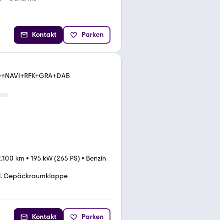
Kontakt
Parken
LED+NAVI+RFK+GRA+DAB
2.100 km
•
195 kW (265 PS)
•
Benzin
l. Gepäckraumklappe
Kontakt
Parken