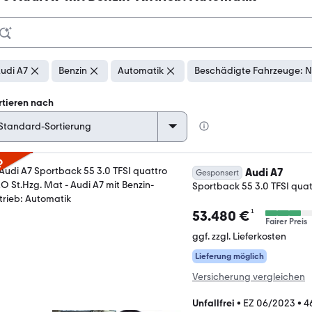
udi A7
Benzin
Automatik
Beschädigte Fahrzeuge: N
rtieren nach
p
Audi A7
Gesponsert
Sportback 55 3.0 TFSI qua
¹
53.480 €
Fairer Preis
ggf. zzgl. Lieferkosten
Lieferung möglich
Versicherung vergleichen
Unfallfrei
•
EZ 06/2023
•
4