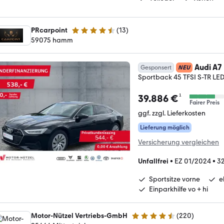
PRcarpoint
(
13
)
4.5 Sterne
59075 hamm
Audi A7
Gesponsert
NEU
Sportback 45 TFSI S-TR 
¹
39.886 €
Fairer Preis
ggf. zzgl. Lieferkosten
Lieferung möglich
Versicherung vergleichen
Unfallfrei
•
EZ 01/2024
•
3
Sportsitze vorne
e
Einparkhilfe vo + hi
Motor-Nützel Vertriebs-GmbH
(
220
)
4.6 Sterne