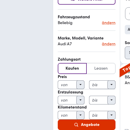
Fahrzeugzustand
Beliebig
ändern
A
Marke, Modell, Variante
So
Audi A7
ändern
Zahlungsart
To
Kaufen
Leasen
Preis
Erstzulassung
Kilometerstand
Angebote