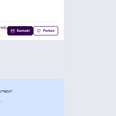
(
199
)
Kontakt
Parken
AU*NEU*