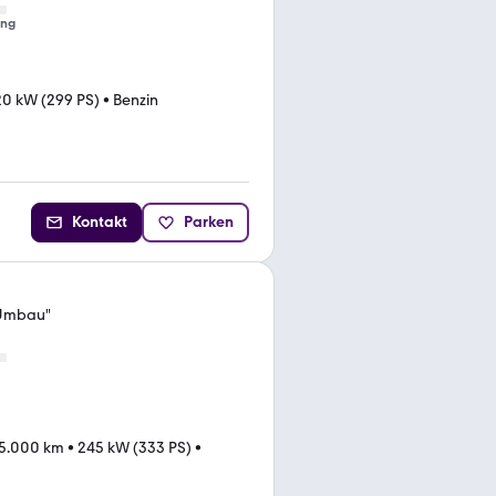
ung
0 kW (299 PS)
•
Benzin
Kontakt
Parken
 Umbau"
5.000 km
•
245 kW (333 PS)
•