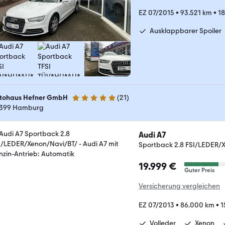
EZ 07/2015
•
93.521 km
•
18
Ausklappbarer Spoiler
tohaus Hefner GmbH
(
21
)
4.8 Sterne
399 Hamburg
Audi A7
Sportback 2.8 FSI/LEDER/
19.999 €
Guter Preis
Versicherung vergleichen
EZ 07/2013
•
86.000 km
•
1
Volleder
Xenon