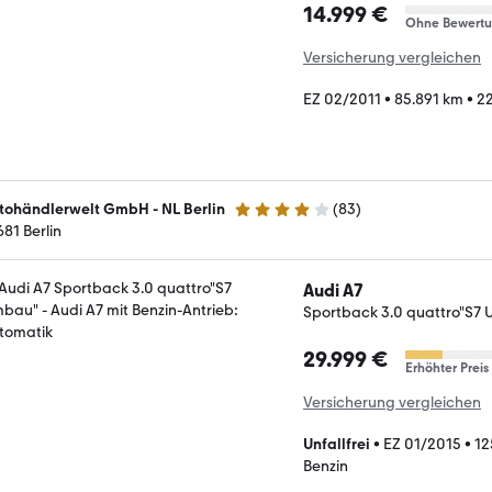
14.999 €
Ohne Bewert
Versicherung vergleichen
EZ 02/2011
•
85.891 km
•
22
tohändlerwelt GmbH - NL Berlin
(
83
)
3.9 Sterne
681 Berlin
Audi A7
Sportback 3.0 quattro"S7
29.999 €
Erhöhter Preis
Versicherung vergleichen
Unfallfrei
•
EZ 01/2015
•
12
Benzin