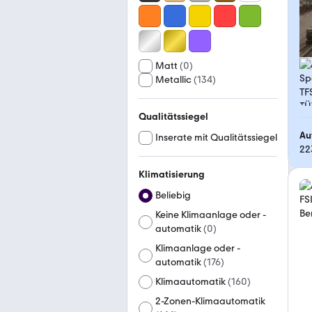
Matt
(
0
)
Metallic
(
134
)
Qualitätssiegel
Au
Inserate mit Qualitätssiegel
22
Klimatisierung
Beliebig
Keine Klimaanlage oder -
automatik
(
0
)
Klimaanlage oder -
automatik
(
176
)
Klimaautomatik
(
160
)
2-Zonen-Klimaautomatik