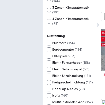
(
144
)
3-Zonen-Klimaautomatik
(
101
)
4-Zonen-Klimaautomatik
(
95
)
Ausstattung
Bluetooth
(
164
)
Bordcomputer
(
154
)
CD-Spieler
(
83
)
Elektr. Fensterheber
(
158
)
Elektr. Seitenspiegel
(
161
)
Elektr. Sitzeinstellung
(
121
)
Freisprecheinrichtung
(
151
)
Head-Up Display
(
70
)
Isofix
(
160
)
Multifunktionslenkrad
(
162
)