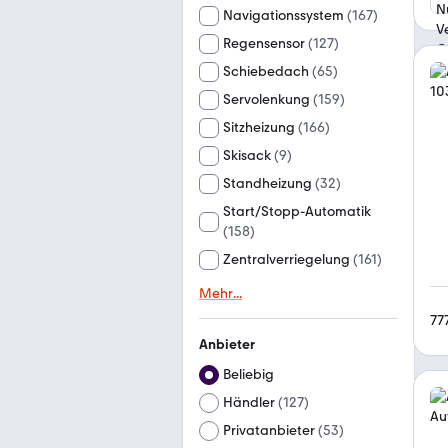
Navigationssystem
(
167
)
Regensensor
(
127
)
Schiebedach
(
65
)
Servolenkung
(
159
)
Sitzheizung
(
166
)
Skisack
(
9
)
Standheizung
(
32
)
Start/Stopp-Automatik
(
158
)
Zentralverriegelung
(
161
)
Mehr
...
77
Anbieter
Beliebig
Händler
(
127
)
Privatanbieter
(
53
)