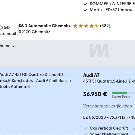
SOMMER-/WINTERREI
Martix LED/S7 Umbau
S&D Automobile Chemnitz
(
389
)
4.7 Sterne
09120 Chemnitz
Audi A7
45TFSI Quattro,S-Line,HD-
36.950 €
Fairer Preis
Versicherung vergleichen
EZ 06/2020
•
76.371 km
•
1
CarVertical Geprüft
Scheckheftgepflegt