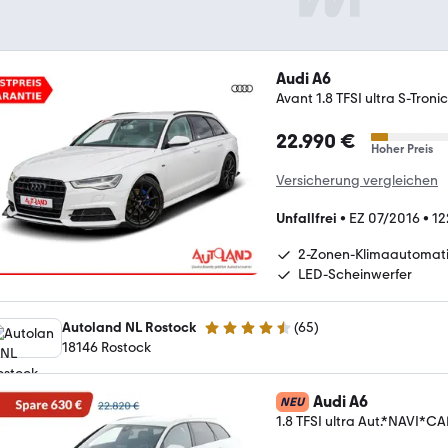
Audi A6
Avant 1.8 TFSI ultra S-Tron
22.990 €
Hoher Preis
Versicherung vergleichen
Unfallfrei
•
EZ 07/2016
•
12
2-Zonen-Klimaautomat
LED-Scheinwerfer
Autoland NL Rostock
(
65
)
4.6 Sterne
18146 Rostock
Audi A6
NEU
1.8 TFSI ultra Aut.*NAVI