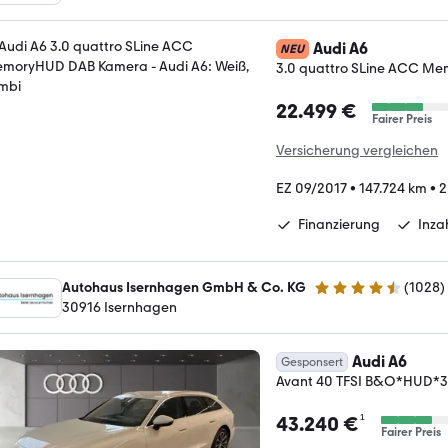
Audi A6
NEU
3.0 quattro SLine ACC M
22.499 €
Fairer Preis
Versicherung vergleichen
EZ 09/2017
•
147.724 km
•
2
Finanzierung
Inz
Autohaus Isernhagen GmbH & Co. KG
(
1028
)
4.5 Sterne
30916 Isernhagen
Audi A6
Gesponsert
Avant 40 TFSI B&O*HUD
¹
43.240 €
Fairer Preis