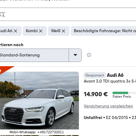
udi A6
Kombi
Weiß
Beschädigte Fahrzeuge: Nicht 
rtieren nach
p
Audi A6
Gesponsert
Avant 3.0 TDI quattro 3x S-
14.900 €
Fairer Preis
Versicherung vergleichen
Unfallfrei
•
EZ 04/2015
•
2