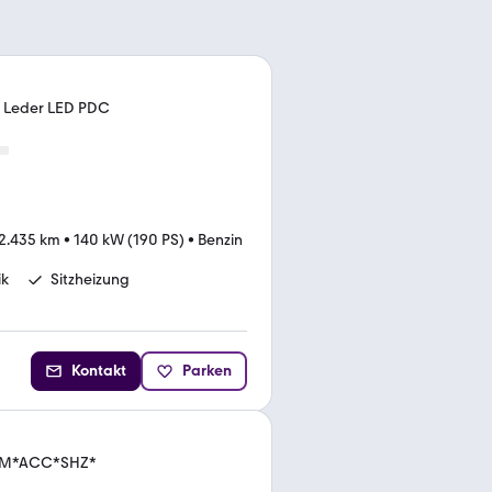
ic Leder LED PDC
2.435 km
•
140 kW (190 PS)
•
Benzin
ik
Sitzheizung
Kontakt
Parken
*CAM*ACC*SHZ*