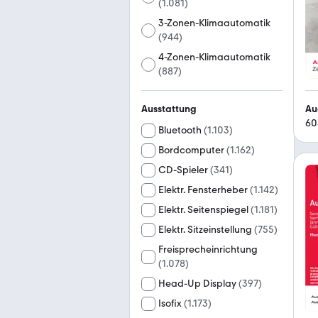
(
1.081
)
3-Zonen-Klimaautomatik
(
944
)
4-Zonen-Klimaautomatik
(
887
)
Au
Ausstattung
60
Bluetooth
(
1.103
)
Bordcomputer
(
1.162
)
CD-Spieler
(
341
)
Elektr. Fensterheber
(
1.142
)
Elektr. Seitenspiegel
(
1.181
)
Elektr. Sitzeinstellung
(
755
)
Freisprecheinrichtung
(
1.078
)
Head-Up Display
(
397
)
Isofix
(
1.173
)