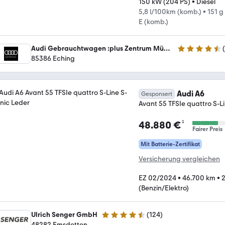
150 kW (204 PS)
•
Diesel
5,8 l/100km (komb.)
•
151 g
E (komb.)
Audi Gebrauchtwagen :plus Zentrum München
(
4.5 Sterne
85386 Eching
Audi A6
Gesponsert
Avant 55 TFSIe quattro S-Li
¹
48.880 €
Fairer Preis
Mit Batterie-Zertifikat
Versicherung vergleichen
EZ 02/2024
•
46.700 km
•
2
(Benzin/Elektro)
Ulrich Senger GmbH
(
124
)
4.6 Sterne
48282 Emsdetten