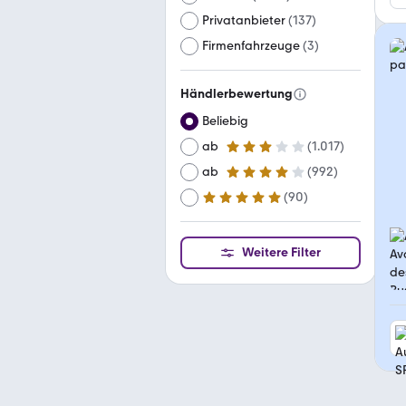
Privatanbieter
(
137
)
Firmenfahrzeuge
(
3
)
Händlerbewertung
Beliebig
ab
(
1.017
)
3 Sterne
ab
(
992
)
4 Sterne
(
90
)
ab
5 Sterne
Weitere Filter