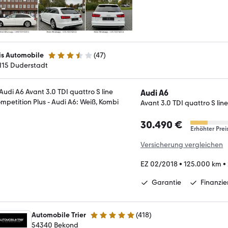
is Automobile
(
47
)
3.3 Sterne
115 Duderstadt
Audi A6
Avant 3.0 TDI quattro S lin
30.490 €
Erhöhter Prei
Versicherung vergleichen
EZ 02/2018
•
125.000 km
•
Garantie
Finanzi
Automobile Trier
(
418
)
4.9 Sterne
54340 Bekond