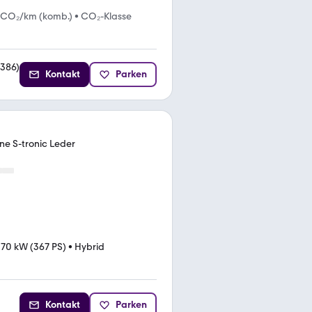
 CO₂/km (komb.)
•
CO₂-Klasse
386
)
Kontakt
Parken
ne S-tronic Leder
70 kW (367 PS)
•
Hybrid
Kontakt
Parken