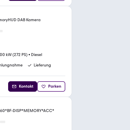
emoryHUD DAB Kamera
00 kW (272 PS)
•
Diesel
ahlungnahme
Lieferung
Kontakt
Parken
*360*BF-DISP*MEMORY*ACC*