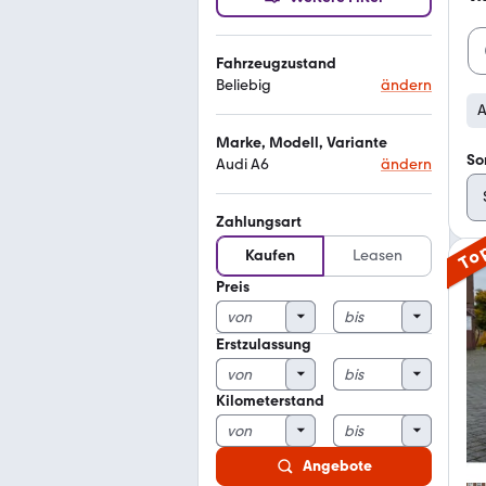
Fahrzeugzustand
Beliebig
ändern
A
Marke, Modell, Variante
So
Audi A6
ändern
Zahlungsart
To
Kaufen
Leasen
Preis
Erstzulassung
Kilometerstand
Angebote