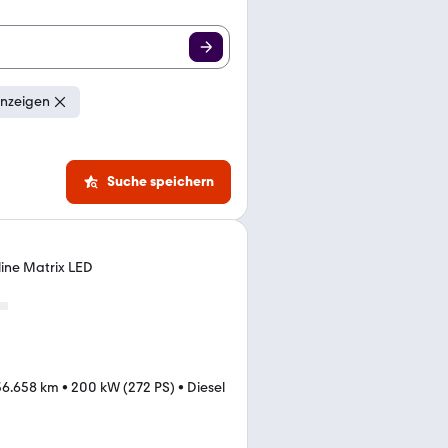
anzeigen
Suche speichern
line Matrix LED
36.658 km
•
200 kW (272 PS)
•
Diesel