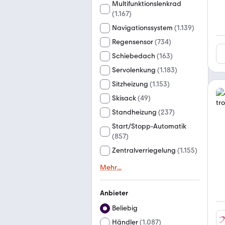
Multifunktionslenkrad
(
1.167
)
Navigationssystem
(
1.139
)
Regensensor
(
734
)
Schiebedach
(
163
)
Servolenkung
(
1.183
)
Sitzheizung
(
1.153
)
Skisack
(
49
)
Standheizung
(
237
)
Start/Stopp-Automatik
(
857
)
Zentralverriegelung
(
1.155
)
Mehr
...
Anbieter
Beliebig
Händler
(
1.087
)