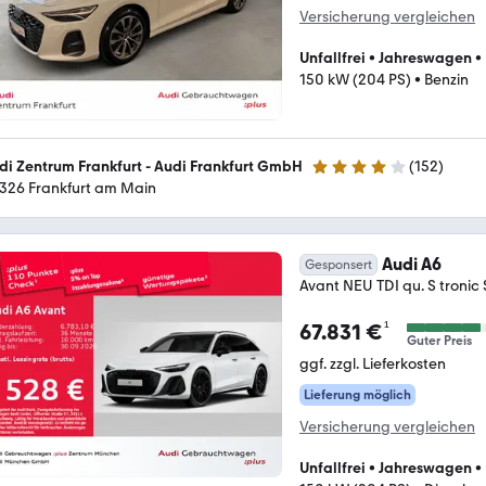
Versicherung vergleichen
Unfallfrei
•
Jahreswagen
•
150 kW (204 PS)
•
Benzin
di Zentrum Frankfurt - Audi Frankfurt GmbH
(
152
)
4.2 Sterne
326 Frankfurt am Main
Audi A6
Gesponsert
Avant NEU TDI qu. S tronic 
¹
67.831 €
Guter Preis
ggf. zzgl. Lieferkosten
Lieferung möglich
Versicherung vergleichen
Unfallfrei
•
Jahreswagen
•