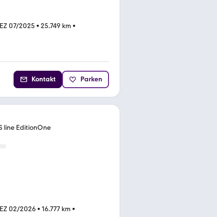
EZ 07/2025
•
25.749 km
•
Kontakt
Parken
S line EditionOne
EZ 02/2026
•
16.777 km
•