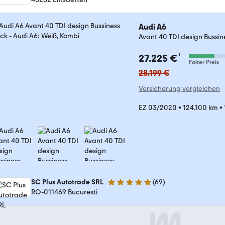
Audi A6
Avant 40 TDI design Bussi
¹
27.225 €
Fairer Preis
28.199 €
Versicherung vergleichen
EZ 03/2020
•
124.100 km
•
SC Plus Autotrade SRL
(
69
)
5 Sterne
RO-011469 Bucuresti