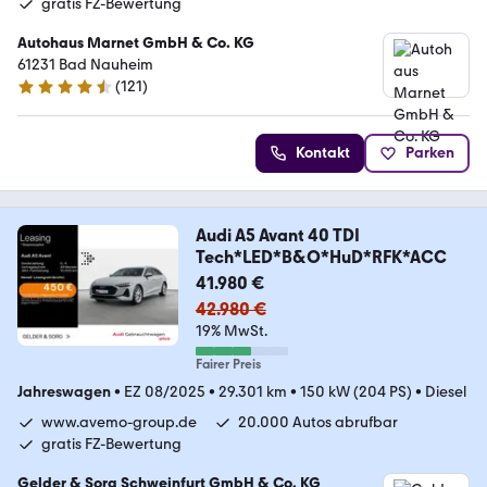
gratis FZ-Bewertung
Autohaus Marnet GmbH & Co. KG
61231 Bad Nauheim
(
121
)
4.5 Sterne
Kontakt
Parken
Audi A5 Avant 40 TDI
Tech*LED*B&O*HuD*RFK*ACC
41.980 €
42.980 €
19% MwSt.
Fairer Preis
Jahreswagen
•
EZ 08/2025
•
29.301 km
•
150 kW (204 PS)
•
Diesel
www.avemo-group.de
20.000 Autos abrufbar
gratis FZ-Bewertung
Gelder & Sorg Schweinfurt GmbH & Co. KG