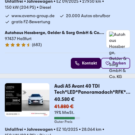
Unfallfrei
•
Jahreswagen
•
EZ 09/2025
•
27.930 km
•
150 kW (204 PS)
•
Diesel
www.avemo-group.de
20.000 Autos abrufbar
gratis FZ-Bewertung
Autohaus Hassberge, Gelder & Sorg GmbH & Co.
KG
97437 Haßfurt
(
683
)
4.4 Sterne
Kontakt
Parken
Audi A5 Avant 40 TDI
Tech*LED*Panoramadach*RFK*A
HK*
40.580 €
41.880 €
19% MwSt.
Guter Preis
Unfallfrei
•
Jahreswagen
•
EZ 10/2025
•
28.064 km
•