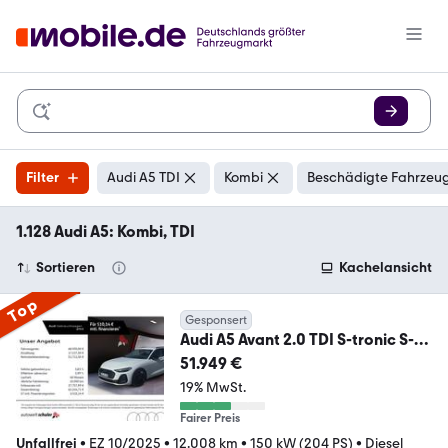
Filter
Audi A5 TDI
Kombi
Beschädigte Fahrzeug
1.128 Audi A5: Kombi, TDI
Sortieren
Kachelansicht
Top
Gesponsert
Audi A5 Avant 2.0 TDI S-tronic S-
line AHK
51.949 €
19% MwSt.
Fairer Preis
Unfallfrei
•
EZ 10/2025
•
12.008 km
•
150 kW (204 PS)
•
Diesel