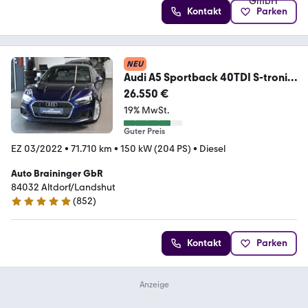
Kontakt
Parken
NEU
Audi A5 Sportback 40TDI S-tronic
LED~ACC~RFKam~SideAs
26.550 €
19% MwSt.
Guter Preis
EZ 03/2022
•
71.710 km
•
150 kW (204 PS)
•
Diesel
Auto Braininger GbR
84032 Altdorf/Landshut
(
852
)
4.9 Sterne
Kontakt
Parken