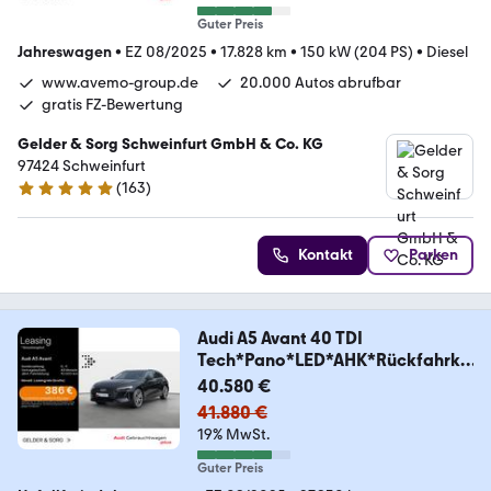
Guter Preis
Jahreswagen
•
EZ 08/2025
•
17.828 km
•
150 kW (204 PS)
•
Diesel
www.avemo-group.de
20.000 Autos abrufbar
gratis FZ-Bewertung
Gelder & Sorg Schweinfurt GmbH & Co. KG
97424 Schweinfurt
(
163
)
4.8 Sterne
Kontakt
Parken
Audi A5 Avant 40 TDI
Tech*Pano*LED*AHK*Rückfahrka
mera
40.580 €
41.880 €
19% MwSt.
Guter Preis