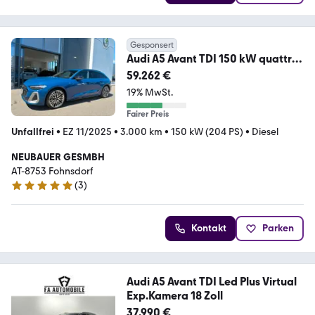
Gesponsert
Audi A5 Avant TDI 150 kW quattro
edition one
59.262 €
19% MwSt.
Fairer Preis
Unfallfrei
•
EZ 11/2025
•
3.000 km
•
150 kW (204 PS)
•
Diesel
NEUBAUER GESMBH
AT-8753 Fohnsdorf
(
3
)
5 Sterne
Kontakt
Parken
Audi A5 Avant TDI Led Plus Virtual
Exp.Kamera 18 Zoll
37.990 €