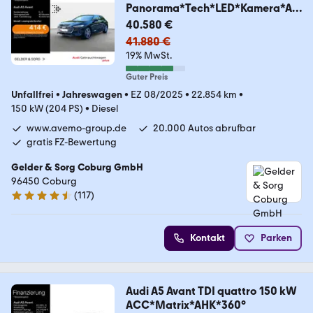
Panorama*Tech*LED*Kamera*AH
K
40.580 €
41.880 €
19% MwSt.
Guter Preis
Unfallfrei
•
Jahreswagen
•
EZ 08/2025
•
22.854 km
•
150 kW (204 PS)
•
Diesel
www.avemo-group.de
20.000 Autos abrufbar
gratis FZ-Bewertung
Gelder & Sorg Coburg GmbH
96450 Coburg
(
117
)
4.6 Sterne
Kontakt
Parken
Audi A5 Avant TDI quattro 150 kW
ACC*Matrix*AHK*360°