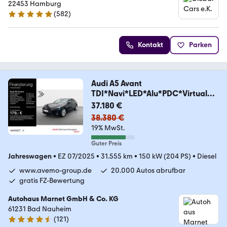
22453 Hamburg
(
582
)
4.9 Sterne
Kontakt
Parken
Audi A5 Avant
TDI*Navi*LED*Alu*PDC*Virtual
Cockpit*Ka
37.180 €
38.380 €
19% MwSt.
Guter Preis
Jahreswagen
•
EZ 07/2025
•
31.555 km
•
150 kW (204 PS)
•
Diesel
www.avemo-group.de
20.000 Autos abrufbar
gratis FZ-Bewertung
Autohaus Marnet GmbH & Co. KG
61231 Bad Nauheim
(
121
)
4.5 Sterne