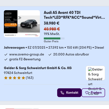
Audi A5 Avant 40 TDI
Tech*LED*RFK*ACC*Sound*Virtu
al
38.980 €
40.980 €
19% MwSt.
Guter Preis
Jahreswagen
•
EZ 07/2025
•
27.592 km
•
150 kW (204 PS)
•
Diesel
www.avemo-group.de
20.000 Autos abrufbar
gratis FZ-Bewertung
Gelder & Sorg Schweinfurt GmbH & Co. KG
97424 Schweinfurt
(
163
)
4.8 Sterne
Kontakt
Parken