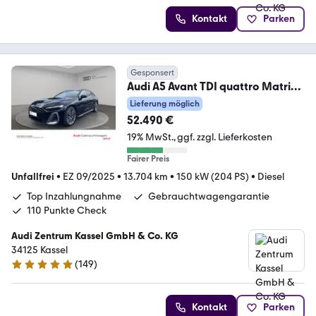
Kontakt
Parken
Gesponsert
Audi A5 Avant TDI quattro Matrix
B&O HuD Carplay 360°
Lieferung möglich
52.490 €
19% MwSt.
ggf. zzgl. Lieferkosten
Fairer Preis
Unfallfrei
•
EZ 09/2025
•
13.704 km
•
150 kW (204 PS)
•
Diesel
Top Inzahlungnahme
Gebrauchtwagengarantie
110 Punkte Check
Audi Zentrum Kassel GmbH & Co. KG
34125 Kassel
(
149
)
4.8 Sterne
Kontakt
Parken