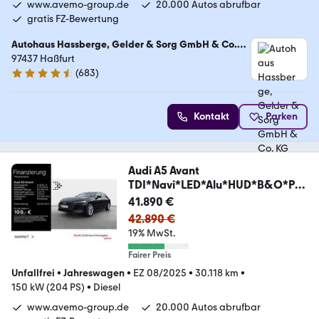
www.avemo-group.de
20.000 Autos abrufbar
gratis FZ-Bewertung
Autohaus Hassberge, Gelder & Sorg GmbH & Co.
KG
97437 Haßfurt
(
683
)
4.4 Sterne
Kontakt
Parken
Audi A5 Avant
TDI*Navi*LED*Alu*HUD*B&O*PD
C*Virtual Co
41.890 €
42.890 €
19% MwSt.
Fairer Preis
Unfallfrei
•
Jahreswagen
•
EZ 08/2025
•
30.118 km
•
150 kW (204 PS)
•
Diesel
www.avemo-group.de
20.000 Autos abrufbar