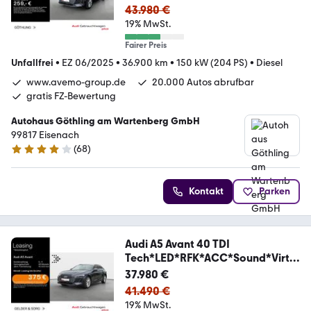
43.980 €
19% MwSt.
Fairer Preis
Unfallfrei
•
EZ 06/2025
•
36.900 km
•
150 kW (204 PS)
•
Diesel
www.avemo-group.de
20.000 Autos abrufbar
gratis FZ-Bewertung
Autohaus Göthling am Wartenberg GmbH
99817 Eisenach
(
68
)
4.1 Sterne
Kontakt
Parken
Audi A5 Avant 40 TDI
Tech*LED*RFK*ACC*Sound*Virtu
al
37.980 €
41.490 €
19% MwSt.