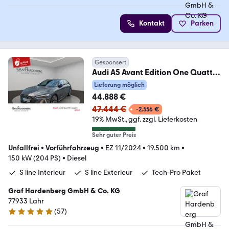
Kontakt
Parken
Gesponsert
Audi A5 Avant Edition One Quattro
TDI S-Tr. S-Line
Lieferung möglich
44.888 €
47.444 €
-2.556 €
19% MwSt.
ggf. zzgl. Lieferkosten
Sehr guter Preis
Unfallfrei
•
Vorführfahrzeug
•
EZ 11/2024
•
19.500 km
•
150 kW (204 PS)
•
Diesel
S line Interieur
S line Exterieur
Tech-Pro Paket
Graf Hardenberg GmbH & Co. KG
77933 Lahr
(
57
)
5 Sterne