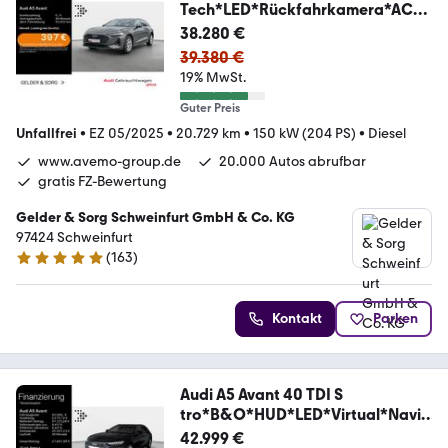
Tech*LED*Rückfahrkamera*ACC
*
38.280 €
39.380 €
19% MwSt.
Guter Preis
Unfallfrei
•
EZ 05/2025
•
20.729 km
•
150 kW (204 PS)
•
Diesel
www.avemo-group.de
20.000 Autos abrufbar
gratis FZ-Bewertung
Gelder & Sorg Schweinfurt GmbH & Co. KG
97424 Schweinfurt
(
163
)
4.8 Sterne
Kontakt
Parken
Audi A5 Avant 40 TDI S
tro*B&O*HUD*LED*Virtual*Navi+
*
42.999 €