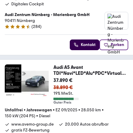
Digitales Cockpit
Audi Zentrum Nürnberg - Marienberg GmbH
90411 Nürnberg
(
284
)
4.6 Sterne
Kontakt
Parken
Audi A5 Avant
TDI*Navi*LED*Alu*PDC*Virtual
Cockpit*Ka
37.890 €
38.890 €
19% MwSt.
Guter Preis
Unfallfrei
•
Jahreswagen
•
EZ 09/2025
•
28.050 km
•
150 kW (204 PS)
•
Diesel
www.avemo-group.de
20.000 Autos abrufbar
gratis FZ-Bewertung