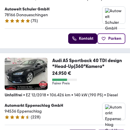
Autowelt Schuler GmbH
78166 Donaueschingen
(
75
)
4.9 Sterne
Kontakt
Parken
Audi A5 Sportback 40 TDI design
*Head-Up|360°Kamera*
24.950 €
Fairer Preis
Unfallfrei
•
EZ 12/2018
•
106.426 km
•
140 kW (190 PS)
•
Diesel
Automarkt Eppenschlag GmbH
94536 Eppenschlag
(
228
)
4.7 Sterne