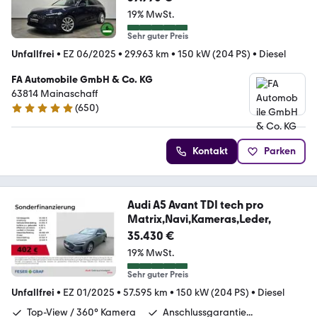
19% MwSt.
Sehr guter Preis
Unfallfrei
•
EZ 06/2025
•
29.963 km
•
150 kW (204 PS)
•
Diesel
FA Automobile GmbH & Co. KG
63814 Mainaschaff
(
650
)
4.8 Sterne
Kontakt
Parken
Audi A5 Avant TDI tech pro
Matrix,Navi,Kameras,Leder,
35.430 €
19% MwSt.
Sehr guter Preis
Unfallfrei
•
EZ 01/2025
•
57.595 km
•
150 kW (204 PS)
•
Diesel
Top-View / 360° Kamera
Anschlussgarantie...