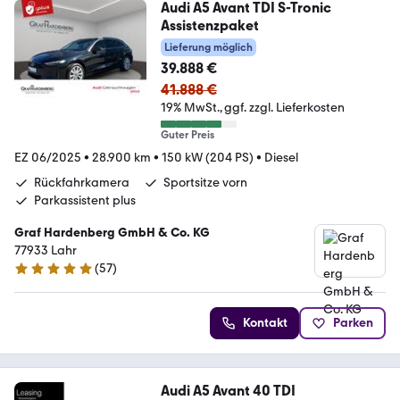
Audi A5 Avant TDI S-Tronic
Assistenzpaket
Lieferung möglich
39.888 €
41.888 €
19% MwSt.
ggf. zzgl. Lieferkosten
Guter Preis
EZ 06/2025
•
28.900 km
•
150 kW (204 PS)
•
Diesel
Rückfahrkamera
Sportsitze vorn
Parkassistent plus
Graf Hardenberg GmbH & Co. KG
77933 Lahr
(
57
)
5 Sterne
Kontakt
Parken
Audi A5 Avant 40 TDI