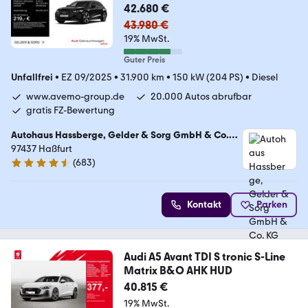
42.680 €
43.980 €
19% MwSt.
Guter Preis
Unfallfrei
•
EZ 09/2025
•
31.900 km
•
150 kW (204 PS)
•
Diesel
www.avemo-group.de
20.000 Autos abrufbar
gratis FZ-Bewertung
Autohaus Hassberge, Gelder & Sorg GmbH & Co.
KG
97437 Haßfurt
(
683
)
4.4 Sterne
Kontakt
Parken
Audi A5 Avant TDI S tronic S-Line
Matrix B&O AHK HUD
40.815 €
19% MwSt.