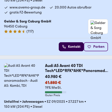
150 kW (204 PS)
•
Diesel
www.avemo-group.de
20.000 Autos abrufbar
gratis FZ-Bewertung
Gelder & Sorg Coburg GmbH
96450 Coburg
(
117
)
4.6 Sterne
Kontakt
Parken
Audi A5 Avant 40 TDI
Tech*LED*RFK*AHK*Panoramada
ch
40.980 €
41.880 €
19% MwSt.
Guter Preis
Unfallfrei
•
Jahreswagen
•
EZ 09/2025
•
27.227 km
•
150 kW (204 PS)
•
Diesel