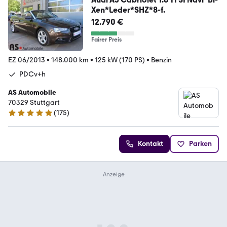
Xen*Leder*SHZ*8-f.
12.790 €
Fairer Preis
EZ 06/2013
•
148.000 km
•
125 kW (170 PS)
•
Benzin
PDCv+h
AS Automobile
70329 Stuttgart
(
175
)
4.8 Sterne
Kontakt
Parken