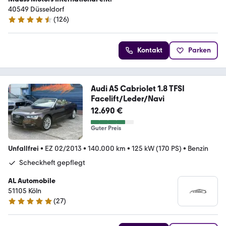
40549 Düsseldorf
(
126
)
4.7 Sterne
Kontakt
Parken
Audi A5 Cabriolet 1.8 TFSI
Facelift/Leder/Navi
12.690 €
Guter Preis
Unfallfrei
•
EZ 02/2013
•
140.000 km
•
125 kW (170 PS)
•
Benzin
Scheckheft gepflegt
AL Automobile
51105 Köln
(
27
)
5 Sterne