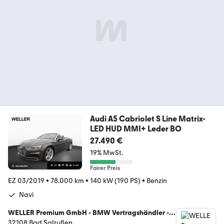
Audi A5 Cabriolet S Line Matrix-
LED HUD MMI+ Leder BO
27.490 €
19% MwSt.
Fairer Preis
EZ 03/2019
•
78.000 km
•
140 kW (190 PS)
•
Benzin
Navi
WELLER Premium GmbH - BMW Vertragshändler -
MINI Servicebetrieb
32108 Bad Salzuflen