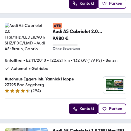
Kontakt
Parken
NEU
Audi A5 Cabriolet 2.0
TFSI/1HD/LEDER/AUT/SHZ/PDC/L
9.980 €
MF/
Ohne Bewertung
Unfallfrei
•
EZ 11/2010
•
122.621 km
•
132 kW (179 PS)
•
Benzin
Automatik-Getriebe
Autohaus Eggers Inh. Yannick Hoppe
23795 Bad Segeberg
(
294
)
4.7 Sterne
Kontakt
Parken
Audi A5 Cabriolet 1.8 TFSI Navi*Bi-