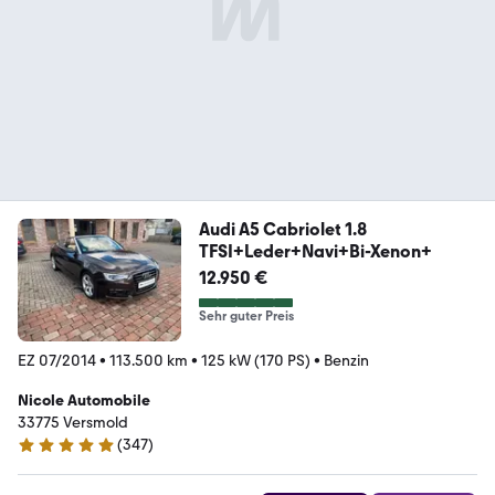
Audi A5 Cabriolet 1.8
TFSI+Leder+Navi+Bi-Xenon+
12.950 €
Sehr guter Preis
EZ 07/2014
•
113.500 km
•
125 kW (170 PS)
•
Benzin
Nicole Automobile
33775 Versmold
(
347
)
4.9 Sterne