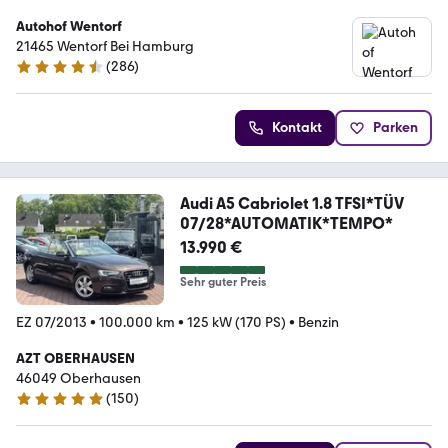
Autohof Wentorf
21465 Wentorf Bei Hamburg
(
286
)
4.7 Sterne
Kontakt
Parken
Audi A5 Cabriolet 1.8 TFSI*TÜV
07/28*AUTOMATIK*TEMPO*
13.990 €
Sehr guter Preis
EZ 07/2013
•
100.000 km
•
125 kW (170 PS)
•
Benzin
AZT OBERHAUSEN
46049 Oberhausen
(
150
)
4.8 Sterne