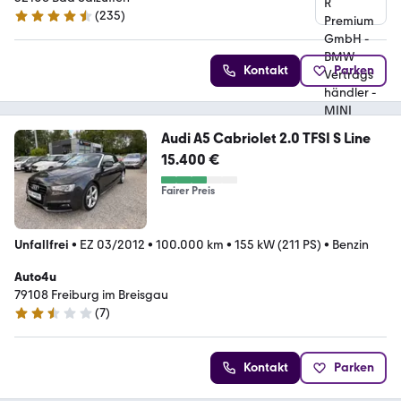
(
235
)
4.5 Sterne
Kontakt
Parken
Audi A5 Cabriolet 2.0 TFSI S Line
15.400 €
Fairer Preis
Unfallfrei
•
EZ 03/2012
•
100.000 km
•
155 kW (211 PS)
•
Benzin
Auto4u
79108 Freiburg im Breisgau
(
7
)
2.7 Sterne
Kontakt
Parken