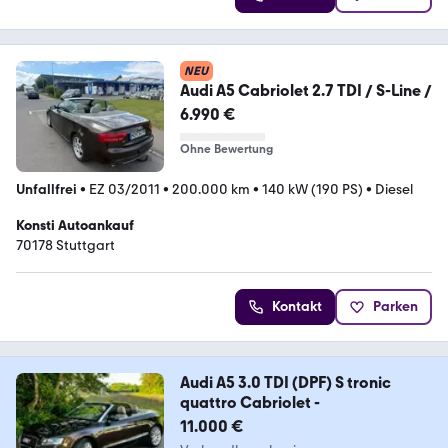
NEU
Audi A5 Cabriolet 2.7 TDI / S-Line /
6.990 €
Ohne Bewertung
Unfallfrei
•
EZ 03/2011
•
200.000 km
•
140 kW (190 PS)
•
Diesel
Konsti Autoankauf
70178 Stuttgart
Kontakt
Parken
Audi A5 3.0 TDI (DPF) S tronic
quattro Cabriolet -
11.000 €