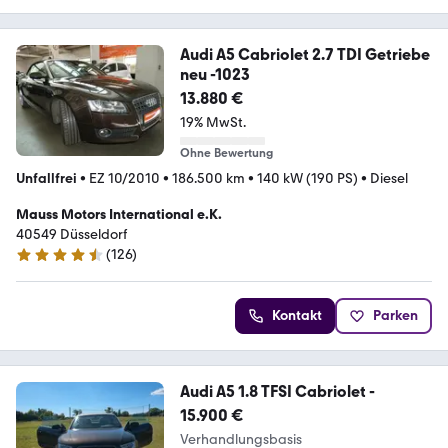
Audi A5 Cabriolet 2.7 TDI Getriebe
neu -1023
13.880 €
19% MwSt.
Ohne Bewertung
Unfallfrei
•
EZ 10/2010
•
186.500 km
•
140 kW (190 PS)
•
Diesel
Mauss Motors International e.K.
40549 Düsseldorf
(
126
)
4.7 Sterne
Kontakt
Parken
Audi A5 1.8 TFSI Cabriolet -
15.900 €
Verhandlungsbasis