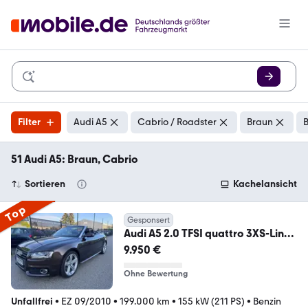
Filter
Audi A5
Cabrio / Roadster
Braun
B
51 Audi A5: Braun, Cabrio
Sortieren
Kachelansicht
Top
Gesponsert
Audi A5 2.0 TFSI quattro 3XS-Line
20 Zol B&O
9.950 €
Ohne Bewertung
Unfallfrei
•
EZ 09/2010
•
199.000 km
•
155 kW (211 PS)
•
Benzin