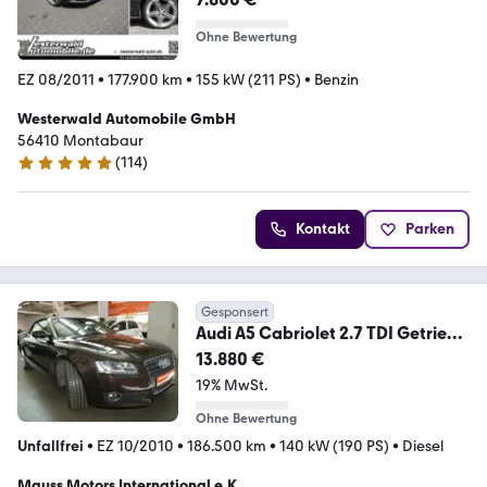
Ohne Bewertung
EZ 08/2011
•
177.900 km
•
155 kW (211 PS)
•
Benzin
Westerwald Automobile GmbH
56410 Montabaur
(
114
)
5 Sterne
Kontakt
Parken
Gesponsert
Audi A5 Cabriolet 2.7 TDI Getriebe
neu -1023
13.880 €
19% MwSt.
Ohne Bewertung
Unfallfrei
•
EZ 10/2010
•
186.500 km
•
140 kW (190 PS)
•
Diesel
Mauss Motors International e.K.