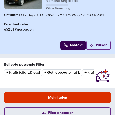
Verhandlungsbasis
Ohne Bewertung
Unfallfrei
•
EZ 03/2011
•
198.950 km
•
176 kW (239 PS)
•
Diesel
Privatanbieter
65201 Wiesbaden
Kontakt
Parken
Beliebte passende Filter
+
Kraftstoffart
:
Diesel
+
Getriebe
:
Automatik
+
Kraftstoffart
:
Ben
Mehr laden
Filter anpassen