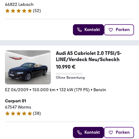
66822 Lebach
(
52
)
5 Sterne
Kontakt
Parken
Audi A5 Cabriolet 2.0 TFSI/S-
LINE/Verdeck Neu/Scheckh
10.990 €
Ohne Bewertung
EZ 06/2009
•
150.000 km
•
132 kW (179 PS)
•
Benzin
Carport 01
67547 Worms
(
38
)
4.9 Sterne
Kontakt
Parken