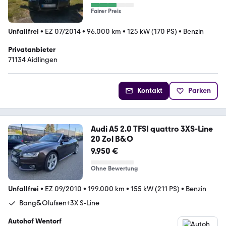
Fairer Preis
Unfallfrei
•
EZ 07/2014
•
96.000 km
•
125 kW (170 PS)
•
Benzin
Privatanbieter
71134 Aidlingen
Kontakt
Parken
Audi A5 2.0 TFSI quattro 3XS-Line
20 Zol B&O
9.950 €
Ohne Bewertung
Unfallfrei
•
EZ 09/2010
•
199.000 km
•
155 kW (211 PS)
•
Benzin
Bang&Olufsen+3X S-Line
Autohof Wentorf