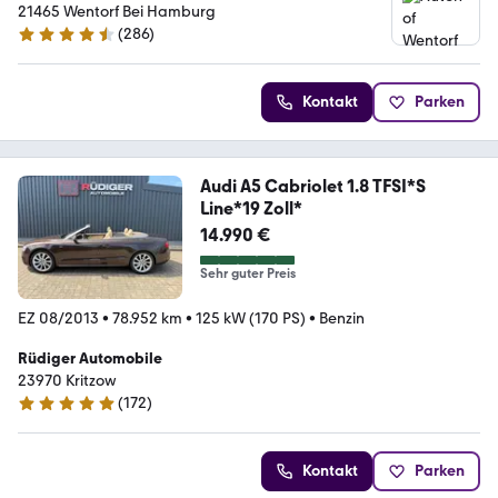
21465 Wentorf Bei Hamburg
(
286
)
4.7 Sterne
Kontakt
Parken
Audi A5 Cabriolet 1.8 TFSI*S
Line*19 Zoll*
14.990 €
Sehr guter Preis
EZ 08/2013
•
78.952 km
•
125 kW (170 PS)
•
Benzin
Rüdiger Automobile
23970 Kritzow
(
172
)
4.9 Sterne
Kontakt
Parken