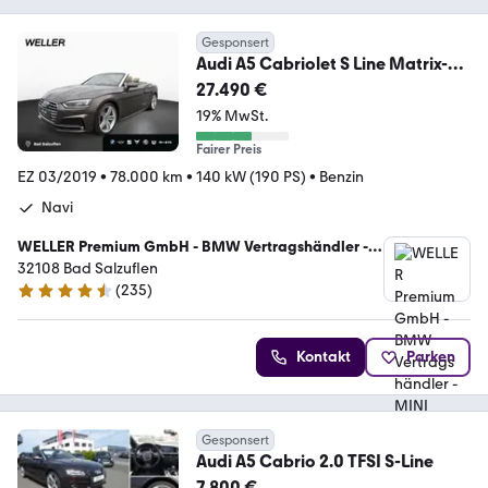
Gesponsert
Audi A5 Cabriolet S Line Matrix-
LED HUD MMI+ Leder BO
27.490 €
19% MwSt.
Fairer Preis
EZ 03/2019
•
78.000 km
•
140 kW (190 PS)
•
Benzin
Navi
WELLER Premium GmbH - BMW Vertragshändler -
MINI Servicebetrieb
32108 Bad Salzuflen
(
235
)
4.5 Sterne
Kontakt
Parken
Gesponsert
Audi A5 Cabrio 2.0 TFSI S-Line
7.800 €