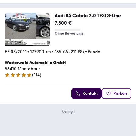
Audi A5 Cabrio 2.0 TFSI S-Line
7.800 €
Ohne Bewertung
EZ 08/2011
•
177.900 km
•
155 kW (211 PS)
•
Benzin
Westerwald Automobile GmbH
56410 Montabaur
(
114
)
5 Sterne
Kontakt
Parken