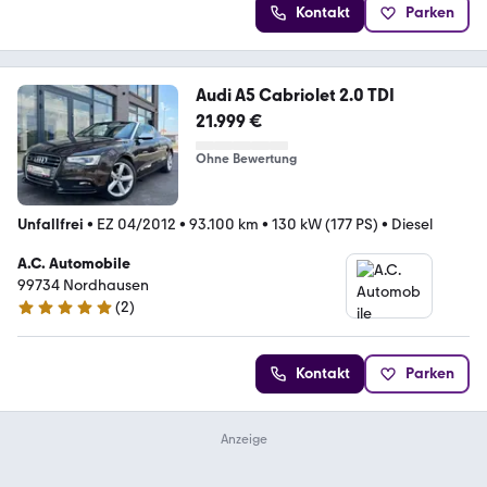
Kontakt
Parken
Audi A5 Cabriolet 2.0 TDI
21.999 €
Ohne Bewertung
Unfallfrei
•
EZ 04/2012
•
93.100 km
•
130 kW (177 PS)
•
Diesel
A.C. Automobile
99734 Nordhausen
(
2
)
5 Sterne
Kontakt
Parken