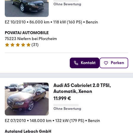
Ohne Bewertung
EZ 10/2010
•
86.000 km
•
118 kW (160 PS)
•
Benzin
POVATAJ AUTOMOBILE
75223 ­­­Niefern bei Pforzheim
(
31
)
5 Sterne
Kontakt
Parken
Audi A5 Cabriolet 2.0 TFSI,
Automatik, Xenon
11.999 €
Ohne Bewertung
EZ 07/2010
•
148.000 km
•
132 kW (179 PS)
•
Benzin
Autoland Lebach GmbH