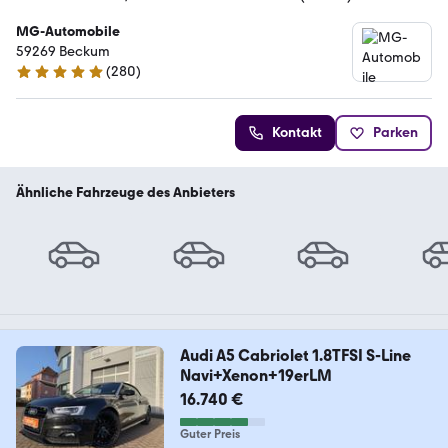
MG-Automobile
59269 Beckum
(
280
)
4.9 Sterne
Kontakt
Parken
Ähnliche Fahrzeuge des Anbieters
Audi A5 Cabriolet 1.8TFSI S-Line
Navi+Xenon+19erLM
16.740 €
Guter Preis