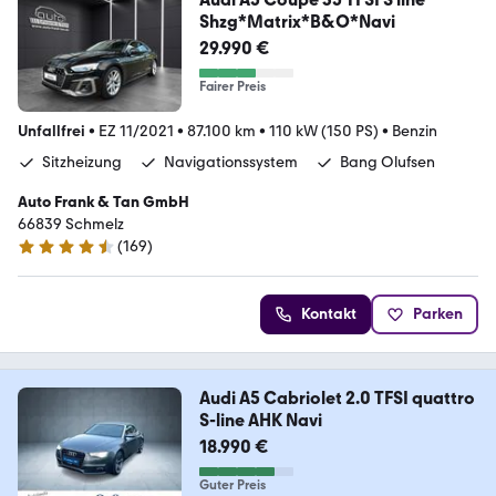
Shzg*Matrix*B&O*Navi
29.990 €
Fairer Preis
Unfallfrei
•
EZ 11/2021
•
87.100 km
•
110 kW (150 PS)
•
Benzin
Sitzheizung
Navigationssystem
Bang Olufsen
Auto Frank & Tan GmbH
66839 Schmelz
(
169
)
4.6 Sterne
Kontakt
Parken
Audi A5 Cabriolet 2.0 TFSI quattro
S-line AHK Navi
18.990 €
Guter Preis