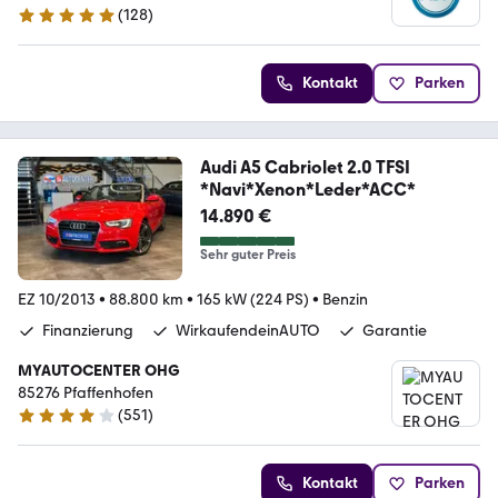
(
128
)
4.8 Sterne
Kontakt
Parken
Audi A5 Cabriolet 2.0 TFSI
*Navi*Xenon*Leder*ACC*
14.890 €
Sehr guter Preis
EZ 10/2013
•
88.800 km
•
165 kW (224 PS)
•
Benzin
Finanzierung
WirkaufendeinAUTO
Garantie
MYAUTOCENTER OHG
85276 Pfaffenhofen
(
551
)
4.2 Sterne
Kontakt
Parken