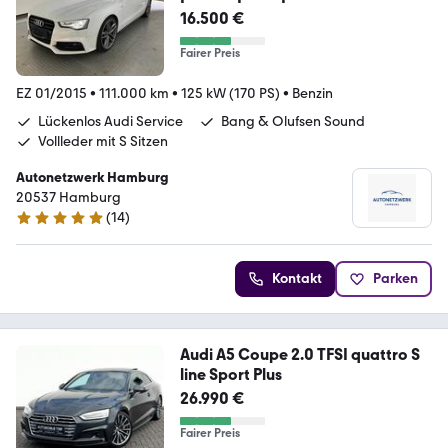
16.500 €
Fairer Preis
EZ 01/2015
•
111.000 km
•
125 kW (170 PS)
•
Benzin
Lückenlos Audi Service
Bang & Olufsen Sound
Vollleder mit S Sitzen
Autonetzwerk Hamburg
20537 Hamburg
(
14
)
4.9 Sterne
Kontakt
Parken
Audi A5 Coupe 2.0 TFSI quattro S
line Sport Plus
26.990 €
Fairer Preis