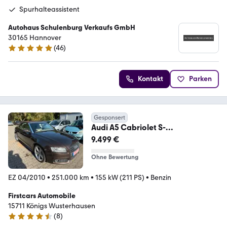
Spurhalteassistent
Autohaus Schulenburg Verkaufs GmbH
30165 Hannover
(
46
)
4.8 Sterne
Kontakt
Parken
Gesponsert
Audi A5 Cabriolet S-
LINE/SCHECKHEFT/XENON
9.499 €
Ohne Bewertung
EZ 04/2010
•
251.000 km
•
155 kW (211 PS)
•
Benzin
Firstcars Automobile
15711 Königs Wusterhausen
(
8
)
4.7 Sterne