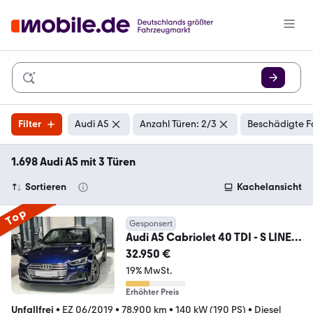
Filter
Audi A5
Anzahl Türen: 2/3
Beschädigte F
1.698 Audi A5 mit 3 Türen
Sortieren
Kachelansicht
Top
Gesponsert
Audi A5 Cabriolet 40 TDI - S LINE /
S-SITZE / MATRIX
32.950 €
19% MwSt.
Erhöhter Preis
Unfallfrei
•
EZ 06/2019
•
78.900 km
•
140 kW (190 PS)
•
Diesel