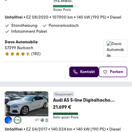
19% MwSt.
Guter Preis
Unfallfrei
•
EZ 08/2020
•
107.900 km
•
140 kW (190 PS)
•
Diesel
Standheizung
Panoramadach
Infotainment Paket
Davo Automobile
57299 Burbach
(
182
)
4.5 Sterne
Kontakt
Parken
Gesponsert
Audi A5 S-line Digitaltacho
Kamera Totwinkel Keyless
21.699 €
Sehr guter Preis
Unfallfrei
•
EZ 04/2017
•
140.034 km
•
140 kW (190 PS)
•
Diesel