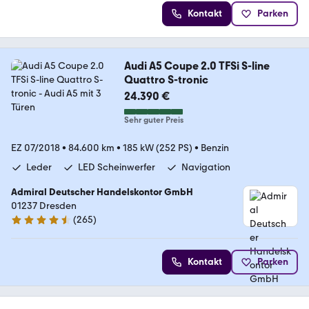
Kontakt
Parken
Audi A5 Coupe 2.0 TFSi S-line
Quattro S-tronic
24.390 €
Sehr guter Preis
EZ 07/2018
•
84.600 km
•
185 kW (252 PS)
•
Benzin
Leder
LED Scheinwerfer
Navigation
Admiral Deutscher Handelskontor GmbH
01237 Dresden
(
265
)
4.6 Sterne
Kontakt
Parken