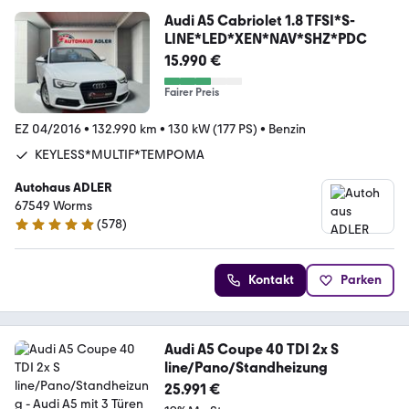
Audi A5 Cabriolet 1.8 TFSI*S-
LINE*LED*XEN*NAV*SHZ*PDC
15.990 €
Fairer Preis
EZ 04/2016
•
132.990 km
•
130 kW (177 PS)
•
Benzin
KEYLESS*MULTIF*TEMPOMA
Autohaus ADLER
67549 Worms
(
578
)
4.9 Sterne
Kontakt
Parken
Audi A5 Coupe 40 TDI 2x S
line/Pano/Standheizung
25.991 €