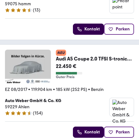
59075 hamm
(
13
)
4.5 Sterne
Kontakt
Parken
NEU
Audi A5 Coupe 2.0 TFSI S-tronic
Navi Pano Leder GRA
22.450 €
Guter Preis
EZ 08/2017
•
119.904 km
•
185 kW (252 PS)
•
Benzin
Auto Weber GmbH & Co. KG
59229 Ahlen
(
154
)
4.5 Sterne
Kontakt
Parken