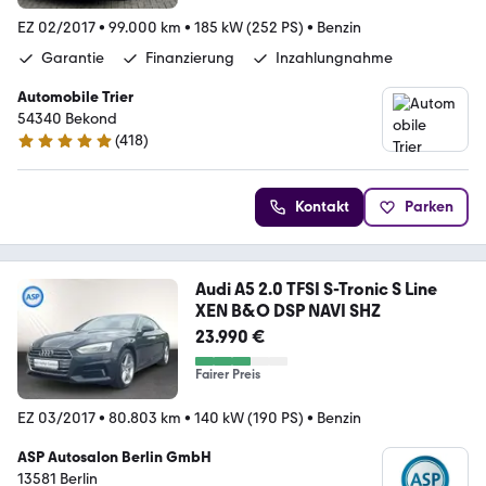
EZ 02/2017
•
99.000 km
•
185 kW (252 PS)
•
Benzin
Garantie
Finanzierung
Inzahlungnahme
Automobile Trier
54340 Bekond
(
418
)
4.9 Sterne
Kontakt
Parken
Audi A5 2.0 TFSI S-Tronic S Line
XEN B&O DSP NAVI SHZ
23.990 €
Fairer Preis
EZ 03/2017
•
80.803 km
•
140 kW (190 PS)
•
Benzin
ASP Autosalon Berlin GmbH
13581 Berlin