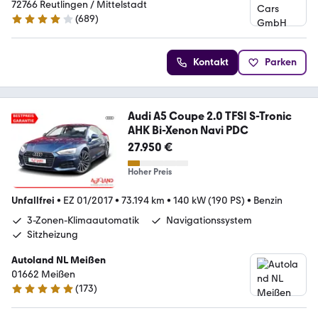
72766 Reutlingen / Mittelstadt
(
689
)
4.2 Sterne
Kontakt
Parken
Audi A5 Coupe 2.0 TFSI S-Tronic
AHK Bi-Xenon Navi PDC
27.950 €
Hoher Preis
Unfallfrei
•
EZ 01/2017
•
73.194 km
•
140 kW (190 PS)
•
Benzin
3-Zonen-Klimaautomatik
Navigationssystem
Sitzheizung
Autoland NL Meißen
01662 Meißen
(
173
)
4.8 Sterne