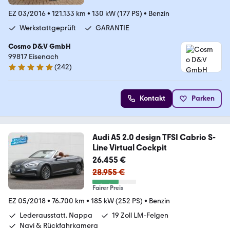
EZ 03/2016
•
121.133 km
•
130 kW (177 PS)
•
Benzin
Werkstattgeprüft
GARANTIE
Cosmo D&V GmbH
99817 Eisenach
(
242
)
4.9 Sterne
Kontakt
Parken
Audi A5 2.0 design TFSI Cabrio S-
Line Virtual Cockpit
26.455 €
28.955 €
Fairer Preis
EZ 05/2018
•
76.700 km
•
185 kW (252 PS)
•
Benzin
Lederausstatt. Nappa
19 Zoll LM-Felgen
Navi & Rückfahrkamera