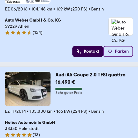
EZ 06/2016
•
104.148 km
•
169 kW (230 PS)
•
Benzin
Auto Weber GmbH & Co. KG
59229 Ahlen
(
154
)
4.5 Sterne
Kontakt
Parken
Audi A5 Coupe 2.0 TFSI quattro
16.490 €
Sehr guter Preis
EZ 11/2014
•
105.000 km
•
165 kW (224 PS)
•
Benzin
Helios Automobile GmbH
38350 Helmstedt
(
13
)
4.8 Sterne