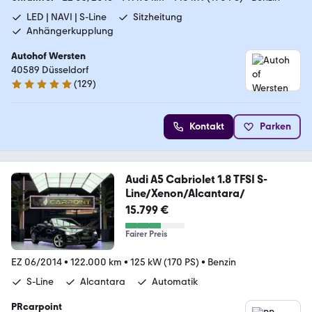
LED | NAVI | S-Line
Sitzheitung
Anhängerkupplung
Autohof Wersten
40589 Düsseldorf
(
129
)
5 Sterne
Kontakt
Parken
Audi A5 Cabriolet 1.8 TFSI S-
Line/Xenon/Alcantara/
15.799 €
Fairer Preis
EZ 06/2014
•
122.000 km
•
125 kW (170 PS)
•
Benzin
S-Line
Alcantara
Automatik
PRcarpoint