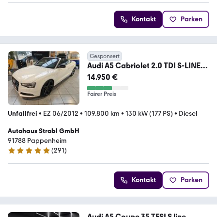
Kontakt
Parken
Gesponsert
Audi A5 Cabriolet 2.0 TDI S-LINE/
XENON/ SHZG/ AHK-V.
14.950 €
Fairer Preis
Unfallfrei
•
EZ 06/2012
•
109.800 km
•
130 kW (177 PS)
•
Diesel
Autohaus Strobl GmbH
91788 Pappenheim
(
291
)
4.9 Sterne
Kontakt
Parken
Audi A5 Coupe 35 TFSI S line