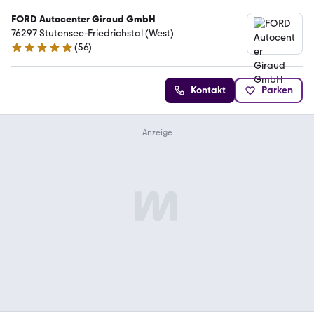
FORD Autocenter Giraud GmbH
76297 Stutensee-Friedrichstal (West)
(
56
)
5 Sterne
Kontakt
Parken