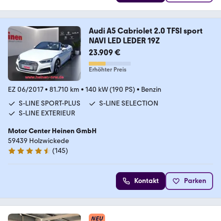
Audi A5 Cabriolet 2.0 TFSI sport
NAVI LED LEDER 19Z
23.909 €
Erhöhter Preis
EZ 06/2017
•
81.710 km
•
140 kW (190 PS)
•
Benzin
S-LINE SPORT-PLUS
S-LINE SELECTION
S-LINE EXTERIEUR
Motor Center Heinen GmbH
59439 Holzwickede
(
145
)
4.5 Sterne
Kontakt
Parken
NEU