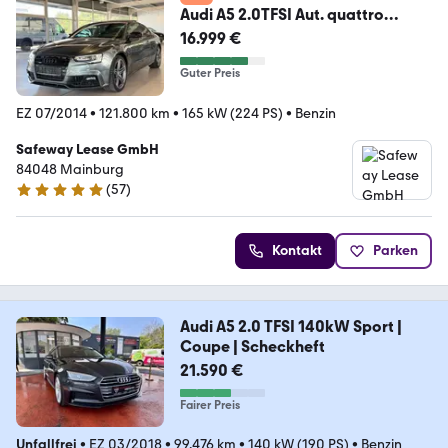
Audi A5 2.0TFSI Aut. quattro
Coupe Xenon Navi Pano
16.999 €
Guter Preis
EZ 07/2014
•
121.800 km
•
165 kW (224 PS)
•
Benzin
Safeway Lease GmbH
84048 Mainburg
(
57
)
4.8 Sterne
Kontakt
Parken
Audi A5 2.0 TFSI 140kW Sport |
Coupe | Scheckheft
21.590 €
Fairer Preis
Unfallfrei
•
EZ 03/2018
•
99.476 km
•
140 kW (190 PS)
•
Benzin