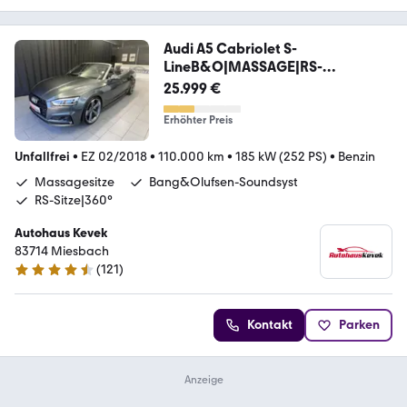
Audi A5 Cabriolet S-
LineB&O|MASSAGE|RS-
SITZE|360°
25.999 €
Erhöhter Preis
Unfallfrei
•
EZ 02/2018
•
110.000 km
•
185 kW (252 PS)
•
Benzin
Massagesitze
Bang&Olufsen-Soundsyst
RS-Sitze|360°
Autohaus Kevek
83714 Miesbach
(
121
)
4.5 Sterne
Kontakt
Parken