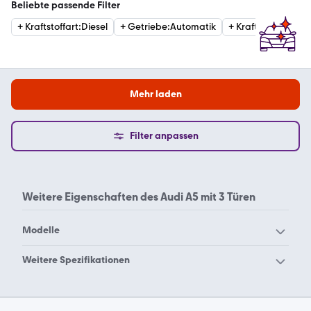
Beliebte passende Filter
+
Kraftstoffart
:
Diesel
+
Getriebe
:
Automatik
+
Kraftstoffart
:
Ben
Mehr laden
Filter anpassen
Weitere Eigenschaften des
Audi A5 mit 3 Türen
Modelle
Audi 100
Audi 200
Weitere Spezifikationen
Audi 80
Audi 90
Audi A5 mit 5 Türen
Audi A1
Audi A2