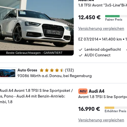
1.8 TFSI Avant "3xS-Line"B
12.450 €
Fairer Preis
Versicherung vergleichen
EZ 07/2014
•
141.400 km
•
Lenkrad abgeflacht
AUDI Connect
Auto Gross
(
132
)
4.6 Sterne
93086 Wörth a.d. Donau, bei Regensburg
Audi A4
NEU
Avant 1.8 TFSI S line Sportp
16.990 €
Erhöhter Preis
Versicherung vergleichen