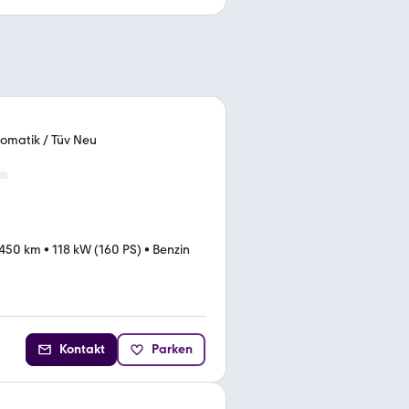
tomatik / Tüv Neu
.450 km
•
118 kW (160 PS)
•
Benzin
Kontakt
Parken