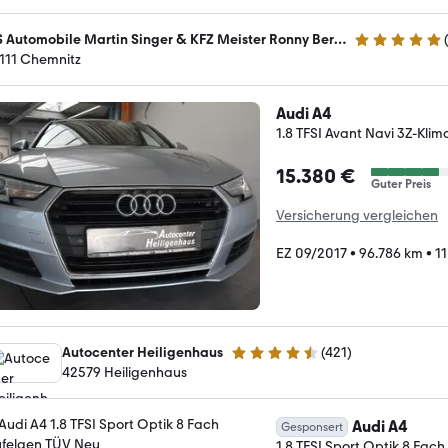
MS Automobile Martin Singer & KFZ Meister Ronny Berge
4.9 Sterne
111 Chemnitz
Audi A4
1.8 TFSI Avant Navi 3Z-Kli
15.380 €
Guter Preis
Versicherung vergleichen
EZ 09/2017
•
96.786 km
•
1
Autocenter Heiligenhaus
(
421
)
4.5 Sterne
42579 Heiligenhaus
Audi A4
Gesponsert
1.8 TFSI Sport Optik 8 Fac