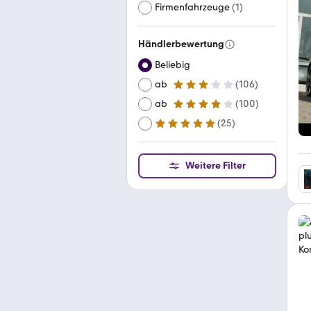
Firmenfahrzeuge
(
1
)
Händlerbewertung
Beliebig
ab
(
106
)
3 Sterne
ab
(
100
)
4 Sterne
(
25
)
ab
5 Sterne
Weitere Filter