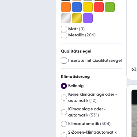
Matt
(
0
)
Metallic
(
206
)
Qualitätssiegel
Inserate mit Qualitätssiegel
63
Klimatisierung
Beliebig
Keine Klimaanlage oder -
automatik
(
12
)
Klimaanlage oder -
automatik
(
531
)
Klimaautomatik
(
304
)
2-Zonen-Klimaautomatik