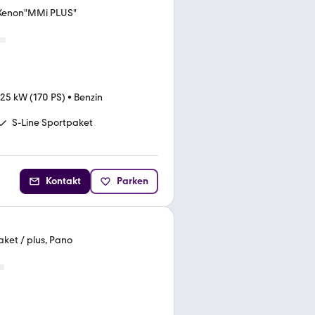
i-Xenon"MMi PLUS"
125 kW (170 PS)
•
Benzin
S-Line Sportpaket
Kontakt
Parken
aket / plus, Pano