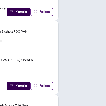
(
134
)
Kontakt
Parken
ma Sitzheiz PDC V+H
10 kW (150 PS)
•
Benzin
Kontakt
Parken
h Alufelgen TÜV Neu