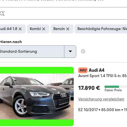
udi A4 1.8
Kombi
Benzin
Beschädigte Fahrzeuge: Ni
rtieren nach
Audi A4
NEU
Avant Sport 1.4 TFSI S-tr
17.890 €
Fairer Preis
Versicherung vergleichen
EZ 10/2017
•
85.000 km
•
1