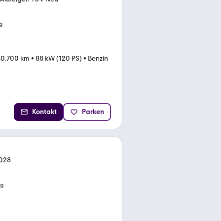
g
40.700 km
•
88 kW (120 PS)
•
Benzin
Kontakt
Parken
2028
ng