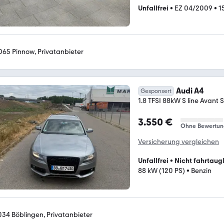
Unfallfrei
•
EZ 04/2009
•
1
065 Pinnow, Privatanbieter
Audi A4
Gesponsert
1.8 TFSI 88kW S line Avant S
3.550 €
Ohne Bewertun
Versicherung vergleichen
Unfallfrei
•
Nicht fahrtaug
88 kW (120 PS)
•
Benzin
034 Böblingen, Privatanbieter