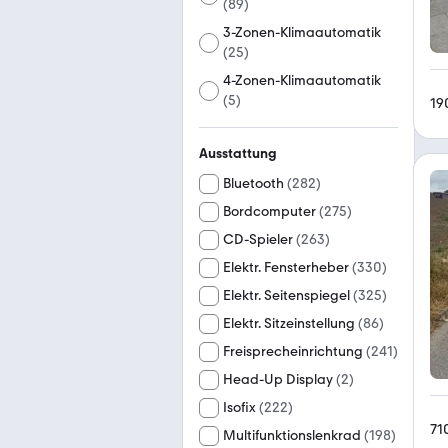
(
89
)
3-Zonen-Klimaautomatik
(
25
)
4-Zonen-Klimaautomatik
(
5
)
19
Ausstattung
Bluetooth
(
282
)
Bordcomputer
(
275
)
CD-Spieler
(
263
)
Elektr. Fensterheber
(
330
)
Elektr. Seitenspiegel
(
325
)
Elektr. Sitzeinstellung
(
86
)
Freisprecheinrichtung
(
241
)
Head-Up Display
(
2
)
Isofix
(
222
)
71
Multifunktionslenkrad
(
198
)