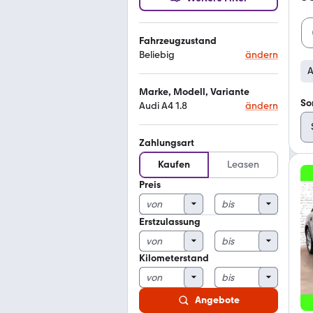
Fahrzeugzustand
Beliebig
ändern
A
Marke, Modell, Variante
So
Audi A4 1.8
ändern
Zahlungsart
Kaufen
Leasen
Preis
Erstzulassung
Kilometerstand
Angebote