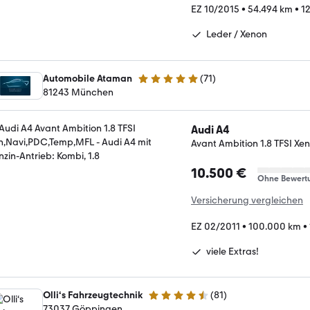
EZ 10/2015
•
54.494 km
•
1
Leder / Xenon
Automobile Ataman
(
71
)
4.9 Sterne
81243 München
Audi A4
Avant Ambition 1.8 TFSI X
10.500 €
Ohne Bewert
Versicherung vergleichen
EZ 02/2011
•
100.000 km
•
viele Extras!
Olli‘s Fahrzeugtechnik
(
81
)
4.6 Sterne
73037 Göppingen