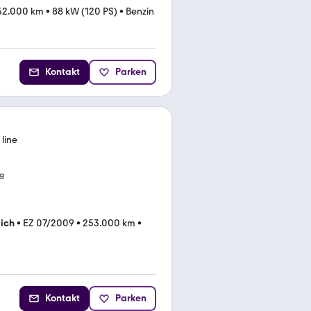
52.000 km
•
88 kW (120 PS)
•
Benzin
Kontakt
Parken
 line
g
lich
•
EZ 07/2009
•
253.000 km
•
Kontakt
Parken