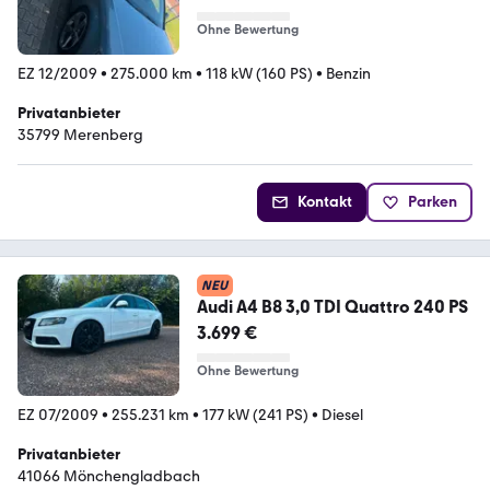
Ohne Bewertung
EZ 12/2009
•
275.000 km
•
118 kW (160 PS)
•
Benzin
Privatanbieter
35799 Merenberg
Kontakt
Parken
NEU
Audi A4 B8 3,0 TDI Quattro 240 PS
3.699 €
Ohne Bewertung
EZ 07/2009
•
255.231 km
•
177 kW (241 PS)
•
Diesel
Privatanbieter
41066 Mönchengladbach