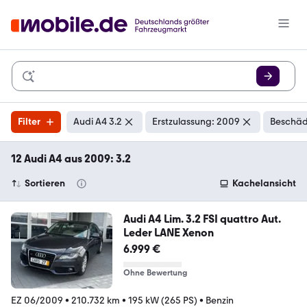
Filter
Audi A4 3.2
Erstzulassung: 2009
Beschäd
12 Audi A4 aus 2009: 3.2
Sortieren
Kachelansicht
Audi A4 Lim. 3.2 FSI quattro Aut.
Leder LANE Xenon
6.999 €
Ohne Bewertung
EZ 06/2009
•
210.732 km
•
195 kW (265 PS)
•
Benzin