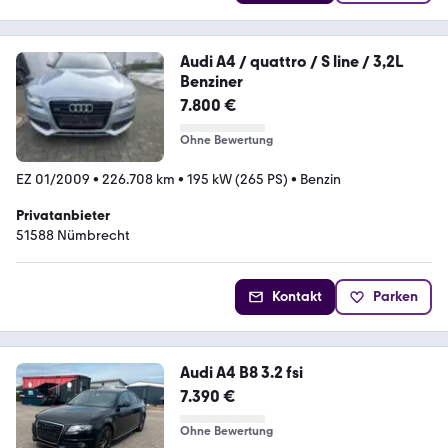
Audi A4 / quattro / S line / 3,2L
Benziner
7.800 €
Ohne Bewertung
EZ 01/2009
•
226.708 km
•
195 kW (265 PS)
•
Benzin
Privatanbieter
51588 Nümbrecht
Kontakt
Parken
Audi A4 B8 3.2 fsi
7.390 €
Ohne Bewertung