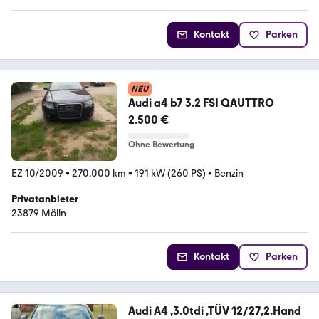
Kontakt
Parken
NEU
Audi a4 b7 3.2 FSI QAUTTRO
2.500 €
Ohne Bewertung
EZ 10/2009
•
270.000 km
•
191 kW (260 PS)
•
Benzin
Privatanbieter
23879 Mölln
Kontakt
Parken
Audi A4 ,3.0tdi ,TÜV 12/27,2.Hand