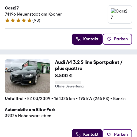
Cars27
74196 Neuenstadt am Kocher
(
98
)
5 Sterne
Kontakt
Parken
Audi A4 3.2 S line Sportpaket /
plus quattro
8.500 €
Ohne Bewertung
Unfallfrei
•
EZ 03/2009
•
164.125 km
•
195 kW (265 PS)
•
Benzin
Automobile am Elbe-Park
39326 Hohenwarsleben
Kontakt
Parken