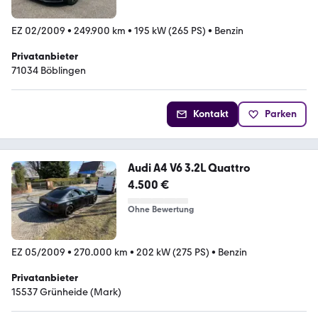
EZ 02/2009
•
249.900 km
•
195 kW (265 PS)
•
Benzin
Privatanbieter
71034 Böblingen
Kontakt
Parken
Audi A4 V6 3.2L Quattro
4.500 €
Ohne Bewertung
EZ 05/2009
•
270.000 km
•
202 kW (275 PS)
•
Benzin
Privatanbieter
15537 Grünheide (Mark)