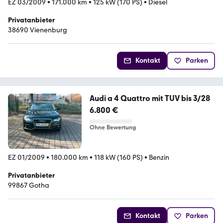
EZ 03/2009
•
171.000 km
•
125 kW (170 PS)
•
Diesel
Privatanbieter
38690 Vienenburg
Kontakt
Parken
Audi a 4 Quattro mit TUV bis 3/28
6.800 €
Ohne Bewertung
EZ 01/2009
•
180.000 km
•
118 kW (160 PS)
•
Benzin
Privatanbieter
99867 Gotha
Kontakt
Parken