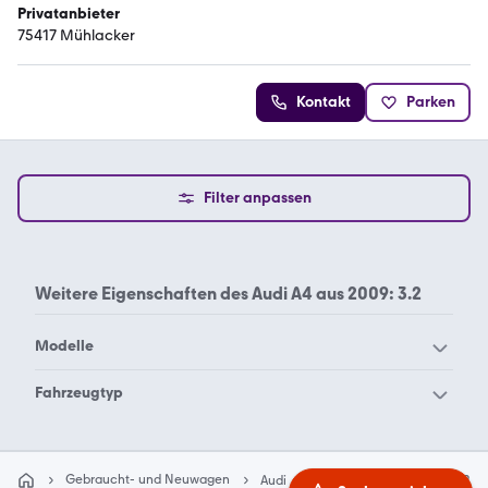
Privatanbieter
75417 Mühlacker
Kontakt
Parken
Filter anpassen
Weitere Eigenschaften des
Audi A4 aus 2009: 3.2
Modelle
Audi 100
Audi 200
Fahrzeugtyp
Audi 80
Audi 90
Audi A4 Cabrio 2003 3.0
Audi A1
Audi A2
Gebraucht- und Neuwagen
Audi
Audi A4
2009
3.2