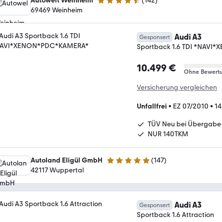
Autowelt Weinheim
(
142
)
4.7 Sterne
69469 Weinheim
Audi A3
Gesponsert
Sportback 1.6 TDI *NAV
10.499 €
Ohne Bewert
Versicherung vergleichen
Unfallfrei
•
EZ 07/2010
•
14
TÜV Neu bei Übergabe
NUR 140TKM
Autoland Eligül GmbH
(
147
)
4.9 Sterne
42117 Wuppertal
Audi A3
Gesponsert
Sportback 1.6 Attraction