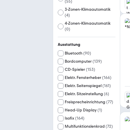
(
55
)
3-Zonen-Klimaautomatik
(
4
)
4-Zonen-Klimaautomatik
(
0
)
Ausstattung
Bluetooth
(
90
)
Bordcomputer
(
139
)
CD-Spieler
(
153
)
Elektr. Fensterheber
(
166
)
Elektr. Seitenspiegel
(
161
)
Elektr. Sitzeinstellung
(
6
)
Freisprecheinrichtung
(
77
)
Head-Up Display
(
1
)
Isofix
(
164
)
Multifunktionslenkrad
(
72
)