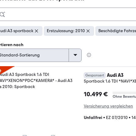
udi A3 sportback
Erstzulassung: 2010
Beschädigte Fahrz
rtieren nach
p
Audi A3
Gesponsert
Sportback 1.6 TDI *NAV
10.499 €
Ohne Bewert
Versicherung vergleichen
Unfallfrei
•
EZ 07/2010
•
14