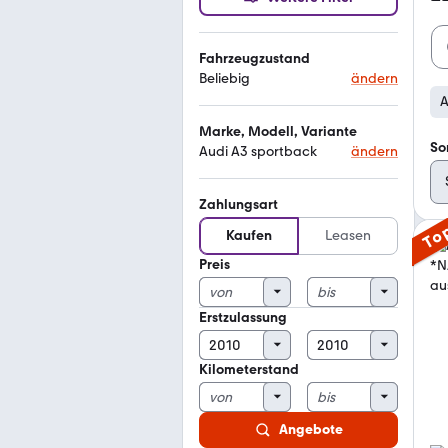
Fahrzeugzustand
Beliebig
ändern
A
Marke, Modell, Variante
So
Audi A3 sportback
ändern
Zahlungsart
To
Kaufen
Leasen
Preis
Erstzulassung
Kilometerstand
Angebote