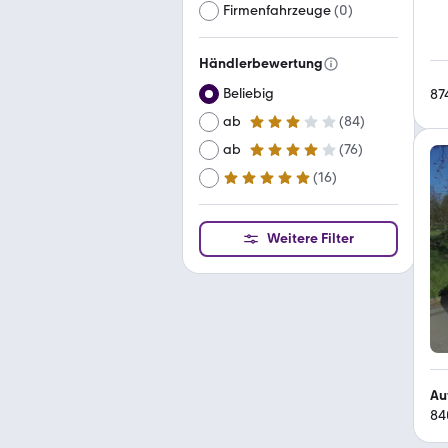
Firmenfahrzeuge
(
0
)
Händlerbewertung
Beliebig
87
ab
(
84
)
3 Sterne
ab
(
76
)
4 Sterne
(
16
)
ab
5 Sterne
Weitere Filter
Au
84