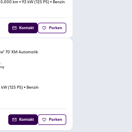
05.000 km
•
92 kW (125 PS)
•
Benzin
Kontakt
Parken
te" 70´KM Automatik
ung
 kW (125 PS)
•
Benzin
Kontakt
Parken