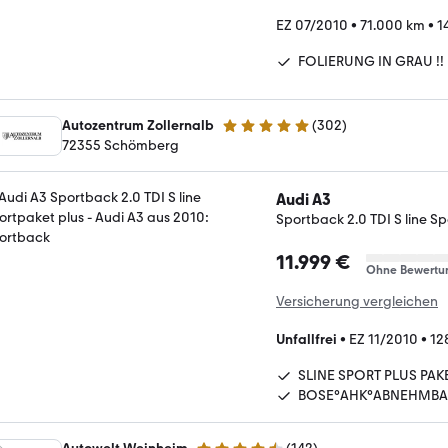
EZ 07/2010
•
71.000 km
•
1
FOLIERUNG IN GRAU !!
Autozentrum Zollernalb
(
302
)
4.9 Sterne
72355 Schömberg
Audi A3
Sportback 2.0 TDI S line S
11.999 €
Ohne Bewertu
Versicherung vergleichen
Unfallfrei
•
EZ 11/2010
•
12
SLINE SPORT PLUS PAK
BOSE°AHK°ABNEHMBA