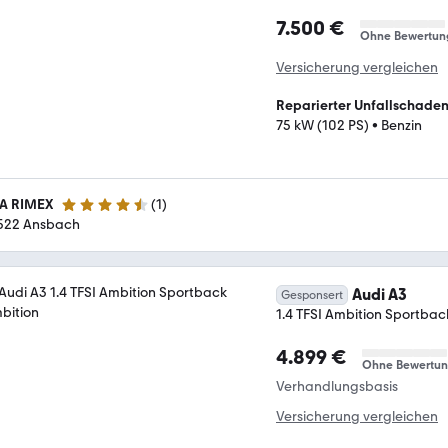
7.500 €
Ohne Bewertun
Versicherung vergleichen
Reparierter Unfallschade
75 kW (102 PS)
•
Benzin
A RIMEX
(
1
)
4.3 Sterne
522 Ansbach
Audi A3
Gesponsert
1.4 TFSI Ambition Sportbac
4.899 €
Ohne Bewertu
Verhandlungsbasis
Versicherung vergleichen