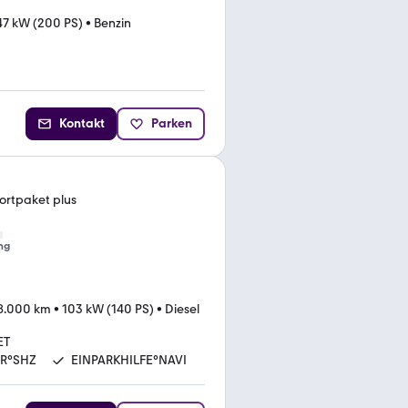
47 kW (200 PS)
•
Benzin
Kontakt
Parken
portpaket plus
ng
8.000 km
•
103 kW (140 PS)
•
Diesel
ET
R°SHZ
EINPARKHILFE°NAVI