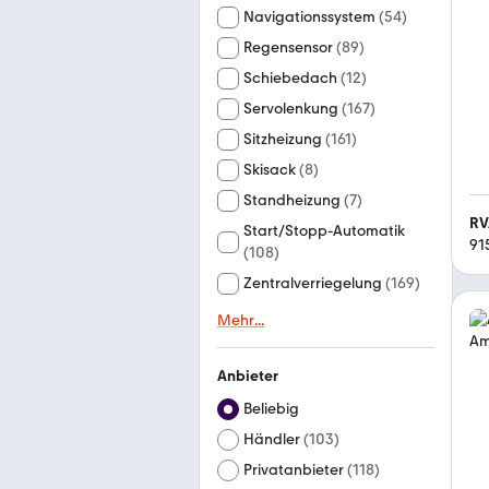
Navigationssystem
(
54
)
Regensensor
(
89
)
Schiebedach
(
12
)
Servolenkung
(
167
)
Sitzheizung
(
161
)
Skisack
(
8
)
Standheizung
(
7
)
RV
Start/Stopp-Automatik
91
(
108
)
Zentralverriegelung
(
169
)
Mehr
...
Anbieter
Beliebig
Händler
(
103
)
Privatanbieter
(
118
)