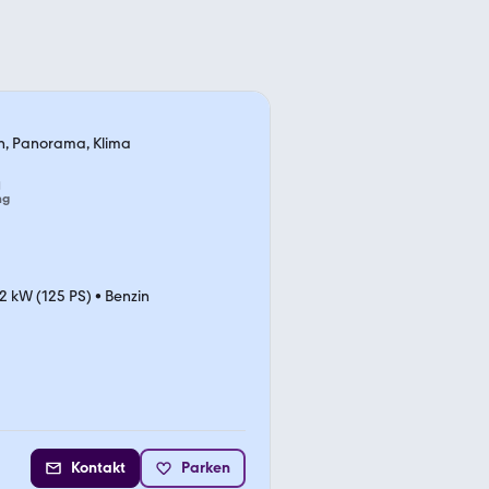
on, Panorama, Klima
ng
2 kW (125 PS)
•
Benzin
Kontakt
Parken