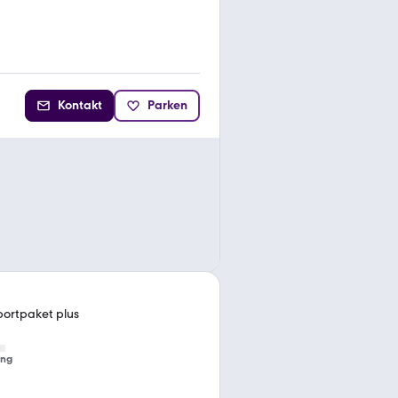
Kontakt
Parken
portpaket plus
ung