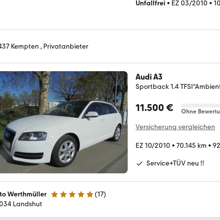
Unfallfrei
•
EZ 03/2010
•
1
437 Kempten , Privatanbieter
Audi A3
Sportback 1.4 TFSI"Ambien
11.500 €
Ohne Bewert
Versicherung vergleichen
EZ 10/2010
•
70.145 km
•
92
Service+TÜV neu !!
to Werthmüller
(
17
)
5 Sterne
034 Landshut