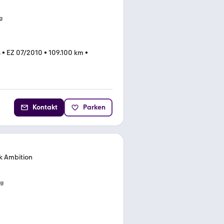
g
n
•
EZ 07/2010
•
109.100 km
•
Kontakt
Parken
k Ambition
ng