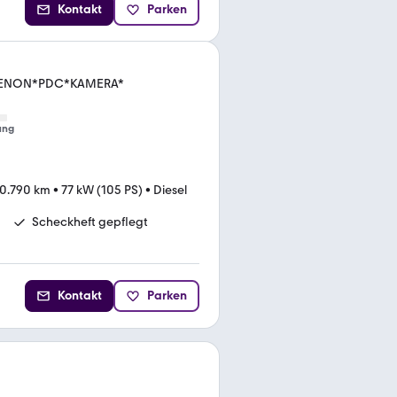
Kontakt
Parken
I*XENON*PDC*KAMERA*
ung
0.790 km
•
77 kW (105 PS)
•
Diesel
Scheckheft gepflegt
Kontakt
Parken