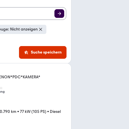
euge: Nicht anzeigen
Suche speichern
I*XENON*PDC*KAMERA*
ung
0.790 km
•
77 kW (105 PS)
•
Diesel