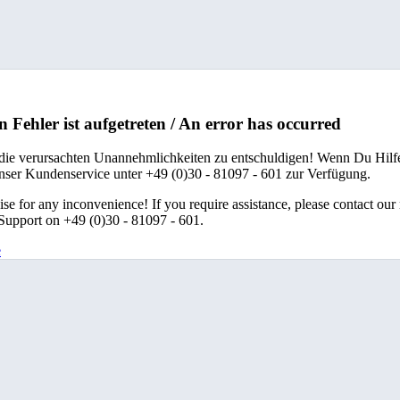
n Fehler ist aufgetreten / An error has occurred
 die verursachten Unannehmlichkeiten zu entschuldigen! Wenn Du Hilfe
unser Kundenservice unter +49 (0)30 - 81097 - 601 zur Verfügung.
se for any inconvenience! If you require assistance, please contact our
upport on +49 (0)30 - 81097 - 601.
e