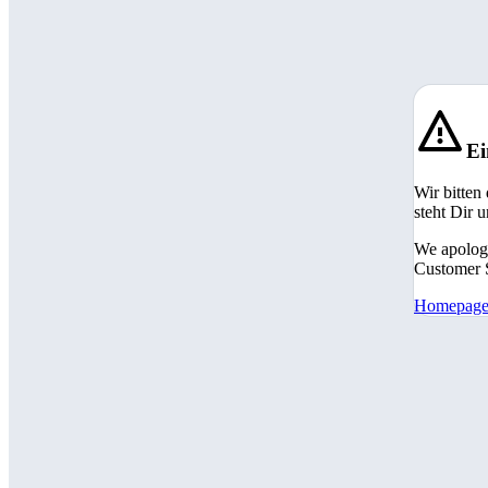
Ei
Wir bitten
steht Dir 
We apologi
Customer S
Homepag