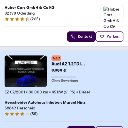
Huber Cars GmbH & Co KG
82398 Oderding
(
265
)
4.7 Sterne
Kontakt
Parken
NEU
Audi A2 1.2TDI
3L*Automatik*Behörde*1Hand*80
9.999 €
Tkm*Klima
Ohne Bewertung
EZ 07/2001
•
80.000 km
•
45 kW (61 PS)
•
Diesel
Herscheider Autohaus Inhaber: Marcel Hinz
58849 Herscheid
(
55
)
4.2 Sterne