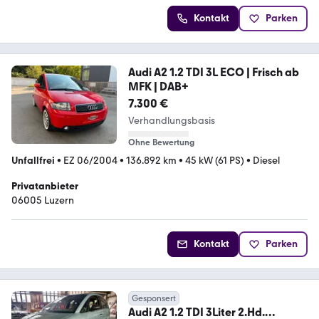
Kontakt
Parken
Audi A2 1.2 TDI 3L ECO | Frisch ab
MFK | DAB+
7.300 €
Verhandlungsbasis
Ohne Bewertung
Unfallfrei
•
EZ 06/2004
•
136.892 km
•
45 kW (61 PS)
•
Diesel
Privatanbieter
06005 Luzern
Kontakt
Parken
Gesponsert
Audi A2 1.2 TDI 3Liter 2.Hd.