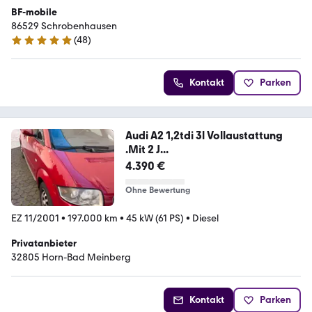
BF-mobile
86529 Schrobenhausen
(
48
)
5 Sterne
Kontakt
Parken
Audi A2 1,2tdi 3l Vollaustattung
.Mit 2 J...
4.390 €
Ohne Bewertung
EZ 11/2001
•
197.000 km
•
45 kW (61 PS)
•
Diesel
Privatanbieter
32805 Horn-Bad Meinberg
Kontakt
Parken