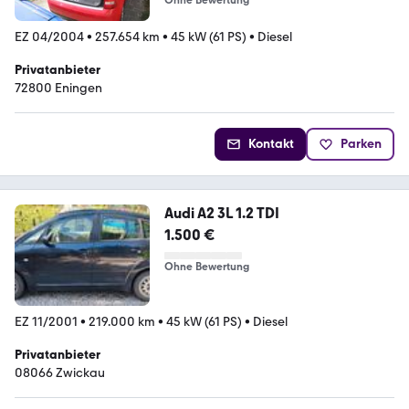
Ohne Bewertung
EZ 04/2004
•
257.654 km
•
45 kW (61 PS)
•
Diesel
Privatanbieter
72800 Eningen
Kontakt
Parken
Audi A2 3L 1.2 TDI
1.500 €
Ohne Bewertung
EZ 11/2001
•
219.000 km
•
45 kW (61 PS)
•
Diesel
Privatanbieter
08066 Zwickau