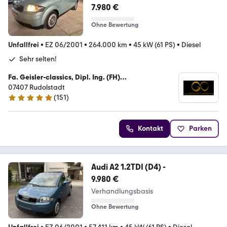
Scheckheft Youngtimer!
7.980 €
Ohne Bewertung
Unfallfrei
•
EZ 06/2001
•
264.000 km
•
45 kW (61 PS)
•
Diesel
Sehr selten!
Fa. Geisler-classics, Dipl. Ing. (FH)
Kraftfahrzeugtechnik Enrico Geisler
07407 Rudolstadt
(
151
)
4.8 Sterne
Kontakt
Parken
Audi A2 1.2TDI (D4) -
9.980 €
Verhandlungsbasis
Ohne Bewertung