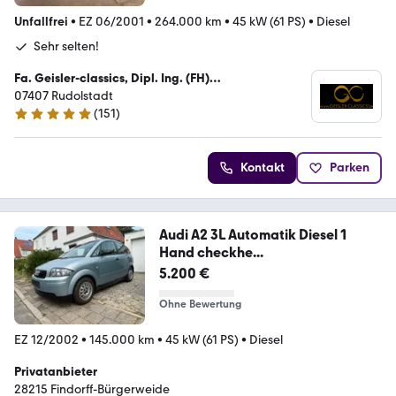
Unfallfrei
•
EZ 06/2001
•
264.000 km
•
45 kW (61 PS)
•
Diesel
Sehr selten!
Fa. Geisler-classics, Dipl. Ing. (FH)
Kraftfahrzeugtechnik Enrico Geisler
07407 Rudolstadt
(
151
)
4.8 Sterne
Kontakt
Parken
Audi A2 3L Automatik Diesel 1
Hand checkhe...
5.200 €
Ohne Bewertung
EZ 12/2002
•
145.000 km
•
45 kW (61 PS)
•
Diesel
Privatanbieter
28215 Findorff-Bürgerweide