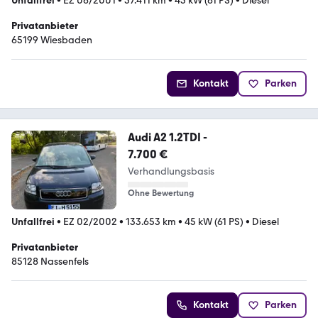
Unfallfrei
•
EZ 06/2001
•
57.411 km
•
45 kW (61 PS)
•
Diesel
Privatanbieter
65199 Wiesbaden
Kontakt
Parken
Audi A2 1.2TDI -
7.700 €
Verhandlungsbasis
Ohne Bewertung
Unfallfrei
•
EZ 02/2002
•
133.653 km
•
45 kW (61 PS)
•
Diesel
Privatanbieter
85128 Nassenfels
Kontakt
Parken