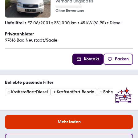
Verhandlungsbasis
Ohne Bewertung
Unfallfrei
•
EZ 06/2001
•
251.000 km
•
45 kW (61 PS)
•
Diesel
Privatanbieter
97616 Bad Neustadt/Saale
Kontakt
Parken
Beliebte passende Filter
+
Kraftstoffart
:
Diesel
+
Kraftstoffart
:
Benzin
+
Fahrzeugzustand
Mehr laden