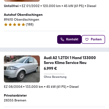
Unfallfrei
•
EZ 01/2002
•
120.000 km
•
45 kW (61 PS)
•
Diesel
Autohof Oberdischingen
89610 Oberdischingen
(
188
)
5 Sterne
Kontakt
Parken
Audi A2 1.2TDI 1 Hand 133000
Servo Klima Service Neu
6.999 €
Ohne Bewertung
EZ 08/2004
•
133.000 km
•
45 kW (61 PS)
•
Diesel
Privatanbieter
28355 Bremen