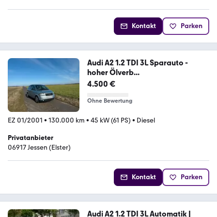
Kontakt
Parken
Audi A2 1.2 TDI 3L Sparauto -
hoher Ölverb...
4.500 €
Ohne Bewertung
EZ 01/2001
•
130.000 km
•
45 kW (61 PS)
•
Diesel
Privatanbieter
06917 Jessen (Elster)
Kontakt
Parken
Audi A2 1.2 TDI 3L Automatik |