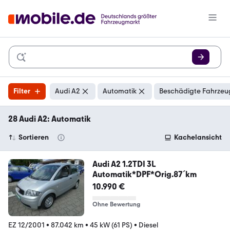
Filter
Audi A2
Automatik
Beschädigte Fahrzeug
28 Audi A2: Automatik
Sortieren
Kachelansicht
Audi A2 1.2TDI 3L
Automatik*DPF*Orig.87´km
10.990 €
Ohne Bewertung
EZ 12/2001
•
87.042 km
•
45 kW (61 PS)
•
Diesel