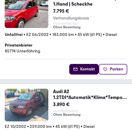
1.Hand | Scheckhe
7.795 €
Verhandlungsbasis
Ohne Bewertung
Unfallfrei
•
EZ 06/2002
•
183.000 km
•
45 kW (61 PS)
•
Diesel
Privatanbieter
85774 Unterföhring
Kontakt
Parken
Audi A2
1.2TDI*Automatik*Klima*Tempom
at*Grüne-Plakett
3.890 €
Ohne Bewertung
EZ 10/2002
•
259.000 km
•
45 kW (61 PS)
•
Diesel