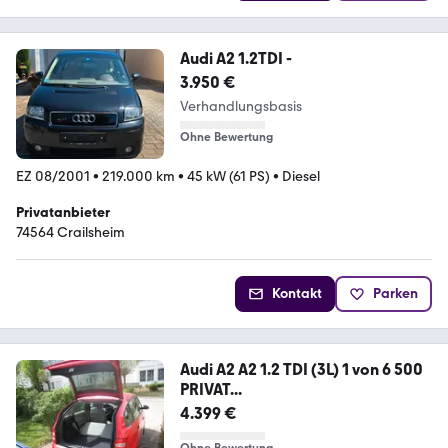
Audi A2 1.2TDI -
3.950 €
Verhandlungsbasis
Ohne Bewertung
EZ 08/2001
•
219.000 km
•
45 kW (61 PS)
•
Diesel
Privatanbieter
74564 Crailsheim
Kontakt
Parken
Audi A2 A2 1.2 TDI (3L) 1 von 6 500
PRIVAT...
4.399 €