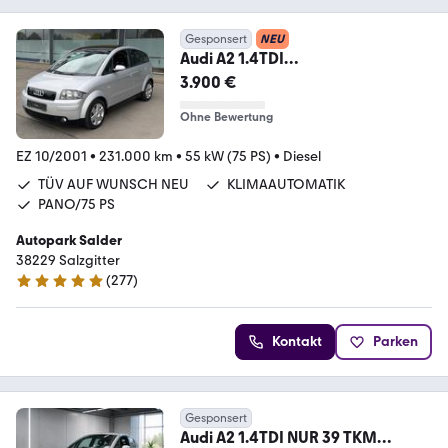
Gesponsert
NEU
Audi A2 1.4TDI
KLIMA/PANO/3HAND/PDC
3.900 €
Ohne Bewertung
EZ 10/2001
•
231.000 km
•
55 kW (75 PS)
•
Diesel
TÜV AUF WUNSCH NEU
KLIMAAUTOMATIK
PANO/75 PS
Autopark Salder
38229 Salzgitter
(
277
)
5 Sterne
Kontakt
Parken
Gesponsert
Audi A2 1.4TDI NUR 39 TKM