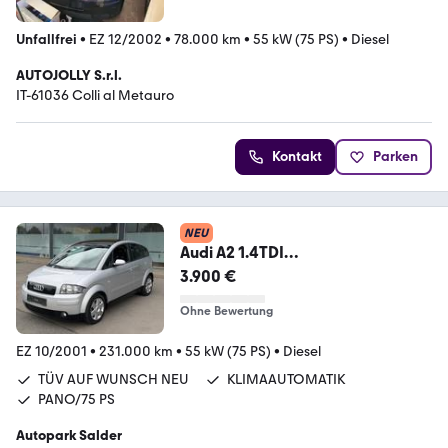
Unfallfrei
•
EZ 12/2002
•
78.000 km
•
55 kW (75 PS)
•
Diesel
AUTOJOLLY S.r.l.
IT-61036 Colli al Metauro
Kontakt
Parken
NEU
Audi A2 1.4TDI
KLIMA/PANO/3HAND/PDC
3.900 €
Ohne Bewertung
EZ 10/2001
•
231.000 km
•
55 kW (75 PS)
•
Diesel
TÜV AUF WUNSCH NEU
KLIMAAUTOMATIK
PANO/75 PS
Autopark Salder