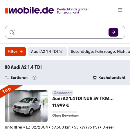
Filter
Audi A2 1 4 TDI
Beschädigte Fahrzeuge: Nicht 
88 Audi A2 1.4 TDI
Sortieren
Kachelansicht
Top
Gesponsert
Audi A2 1.4TDI NUR 39 TKM
LAUFLEISTUNG
11.999 €
Ohne Bewertung
Unfallfrei
•
EZ 02/2004
•
39.300 km
•
55 kW (75 PS)
•
Diesel