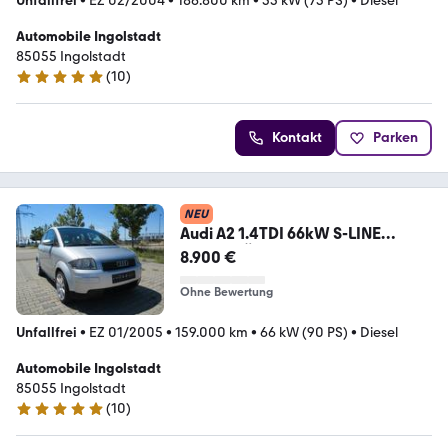
Unfallfrei
•
EZ 02/2004
•
186.800 km
•
55 kW (75 PS)
•
Diesel
Automobile Ingolstadt
85055 Ingolstadt
(
10
)
5 Sterne
Kontakt
Parken
NEU
Audi A2 1.4TDI 66kW S-LINE
1.Hand TÜV NEU
8.900 €
Ohne Bewertung
Unfallfrei
•
EZ 01/2005
•
159.000 km
•
66 kW (90 PS)
•
Diesel
Automobile Ingolstadt
85055 Ingolstadt
(
10
)
5 Sterne