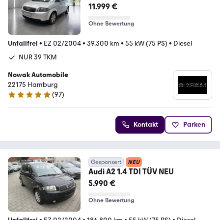
LAUFLEISTUNG
11.999 €
Ohne Bewertung
Unfallfrei
•
EZ 02/2004
•
39.300 km
•
55 kW (75 PS)
•
Diesel
NUR 39 TKM
Nowak Automobile
22175 Hamburg
(
97
)
4.9 Sterne
Kontakt
Parken
Gesponsert
NEU
Audi A2 1.4 TDI TÜV NEU
5.990 €
Ohne Bewertung