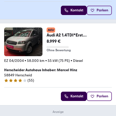
Kontakt
Parken
NEU
Audi A2 1.4TDI*Erst
58Tkm*2Hd*Klima*
8.999 €
Ohne Bewertung
EZ 04/2004
•
58.000 km
•
55 kW (75 PS)
•
Diesel
Herscheider Autohaus Inhaber: Marcel Hinz
58849 Herscheid
(
55
)
4.2 Sterne
Kontakt
Parken