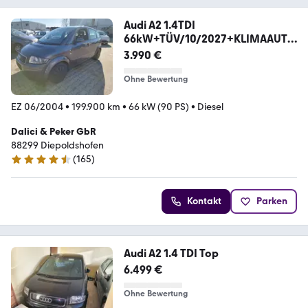
Audi A2 1.4TDI
66kW+TÜV/10/2027+KLIMAAUTO
MATIK
3.990 €
Ohne Bewertung
EZ 06/2004
•
199.900 km
•
66 kW (90 PS)
•
Diesel
Dalici & Peker GbR
88299 Diepoldshofen
(
165
)
4.4 Sterne
Kontakt
Parken
Audi A2 1.4 TDI Top
6.499 €
Ohne Bewertung