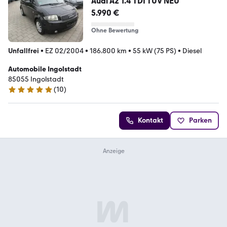
Audi A2 1.4 TDI TÜV NEU
5.990 €
Ohne Bewertung
Unfallfrei
•
EZ 02/2004
•
186.800 km
•
55 kW (75 PS)
•
Diesel
Automobile Ingolstadt
85055 Ingolstadt
(
10
)
5 Sterne
Kontakt
Parken