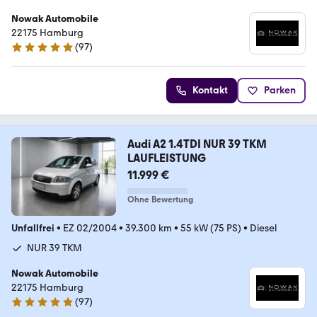
Nowak Automobile
22175 Hamburg
(
97
)
4.9 Sterne
Kontakt
Parken
Audi A2 1.4TDI NUR 39 TKM
LAUFLEISTUNG
11.999 €
Ohne Bewertung
Unfallfrei
•
EZ 02/2004
•
39.300 km
•
55 kW (75 PS)
•
Diesel
NUR 39 TKM
Nowak Automobile
22175 Hamburg
(
97
)
4.9 Sterne