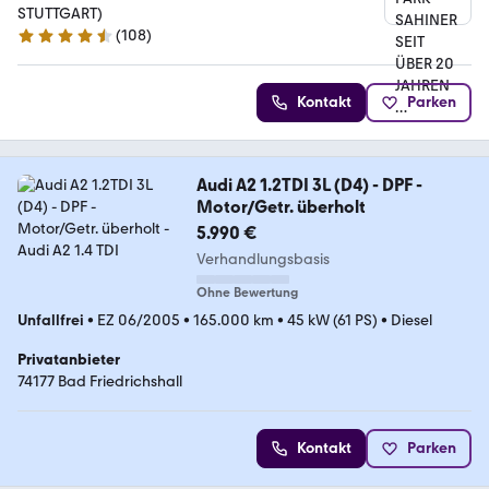
STUTTGART)
(
108
)
4.7 Sterne
Kontakt
Parken
Audi A2 1.2TDI 3L (D4) - DPF -
Motor/Getr. überholt
5.990 €
Verhandlungsbasis
Ohne Bewertung
Unfallfrei
•
EZ 06/2005
•
165.000 km
•
45 kW (61 PS)
•
Diesel
Privatanbieter
74177 Bad Friedrichshall
Kontakt
Parken