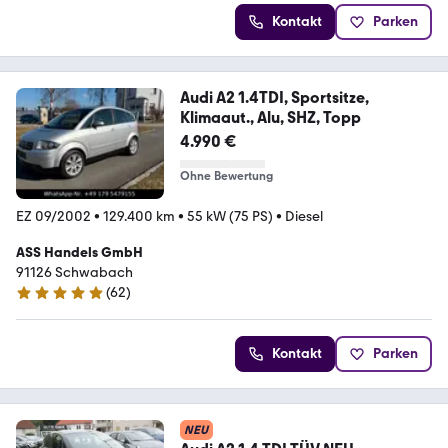
Kontakt
Parken
Audi A2 1.4TDI, Sportsitze,
Klimaaut., Alu, SHZ, Topp
4.990 €
Ohne Bewertung
EZ 09/2002
•
129.400 km
•
55 kW (75 PS)
•
Diesel
ASS Handels GmbH
91126 Schwabach
(
62
)
4.8 Sterne
Kontakt
Parken
NEU