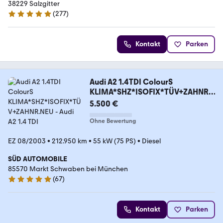
38229 Salzgitter
(
277
)
5 Sterne
Kontakt
Parken
Audi A2 1.4TDI ColourS
KLIMA*SHZ*ISOFIX*TÜV+ZAHNR.
NEU
5.500 €
Ohne Bewertung
EZ 08/2003
•
212.950 km
•
55 kW (75 PS)
•
Diesel
SÜD AUTOMOBILE
85570 Markt Schwaben bei München
(
67
)
5 Sterne
Kontakt
Parken