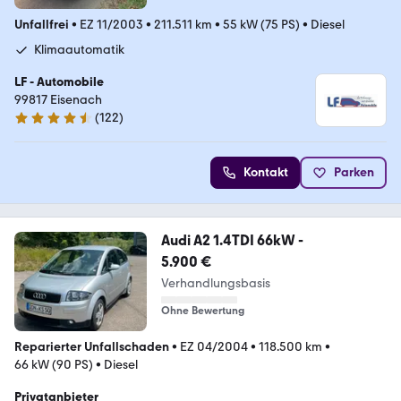
Unfallfrei
•
EZ 11/2003
•
211.511 km
•
55 kW (75 PS)
•
Diesel
Klimaautomatik
LF - Automobile
99817 Eisenach
(
122
)
4.7 Sterne
Kontakt
Parken
Audi A2 1.4TDI 66kW -
5.900 €
Verhandlungsbasis
Ohne Bewertung
Reparierter Unfallschaden
•
EZ 04/2004
•
118.500 km
•
66 kW (90 PS)
•
Diesel
Privatanbieter