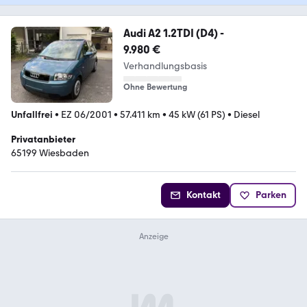
Audi A2 1.2TDI (D4) -
9.980 €
Verhandlungsbasis
Ohne Bewertung
Unfallfrei
•
EZ 06/2001
•
57.411 km
•
45 kW (61 PS)
•
Diesel
Privatanbieter
65199 Wiesbaden
Kontakt
Parken