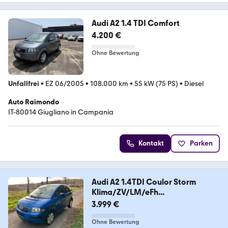
Audi A2 1.4 TDI Comfort
4.200 €
Ohne Bewertung
Unfallfrei
•
EZ 06/2005
•
108.000 km
•
55 kW (75 PS)
•
Diesel
Auto Raimondo
IT-80014 Giugliano in Campania
Kontakt
Parken
Audi A2 1.4TDI Coulor Storm
Klima/ZV/LM/eFh...
3.999 €
Ohne Bewertung