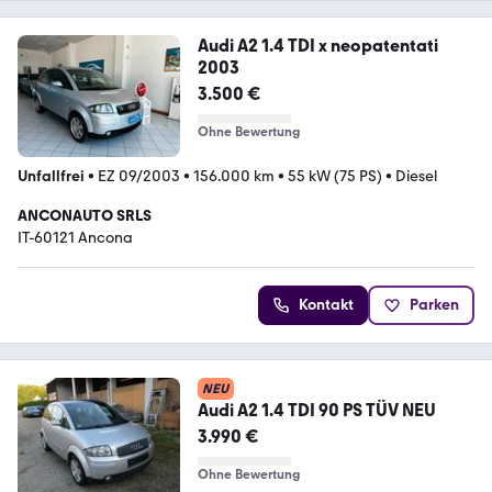
Audi A2 1.4 TDI x neopatentati
2003
3.500 €
Ohne Bewertung
Unfallfrei
•
EZ 09/2003
•
156.000 km
•
55 kW (75 PS)
•
Diesel
ANCONAUTO SRLS
IT-60121 Ancona
Kontakt
Parken
NEU
Audi A2 1.4 TDI 90 PS TÜV NEU
3.990 €
Ohne Bewertung