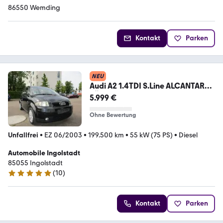
86550 Wemding
Kontakt
Parken
NEU
Audi A2 1.4TDI S.Line ALCANTARA
TÜV NEU
5.999 €
Ohne Bewertung
Unfallfrei
•
EZ 06/2003
•
199.500 km
•
55 kW (75 PS)
•
Diesel
Automobile Ingolstadt
85055 Ingolstadt
(
10
)
5 Sterne
Kontakt
Parken