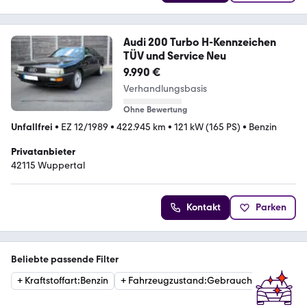
Audi 200 Turbo H-Kennzeichen
TÜV und Service Neu
9.990 €
Verhandlungsbasis
Ohne Bewertung
Unfallfrei
•
EZ 12/1989
•
422.945 km
•
121 kW (165 PS)
•
Benzin
Privatanbieter
42115 Wuppertal
Kontakt
Parken
Beliebte passende Filter
+
Kraftstoffart
:
Benzin
+
Fahrzeugzustand
:
Gebraucht
+
Katego