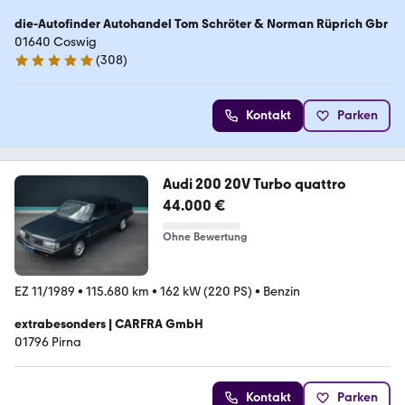
die-Autofinder Autohandel Tom Schröter & Norman Rüprich Gbr
01640 Coswig
(
308
)
4.9 Sterne
Kontakt
Parken
Audi 200 20V Turbo quattro
44.000 €
Ohne Bewertung
EZ 11/1989
•
115.680 km
•
162 kW (220 PS)
•
Benzin
extrabesonders | CARFRA GmbH
01796 Pirna
Kontakt
Parken