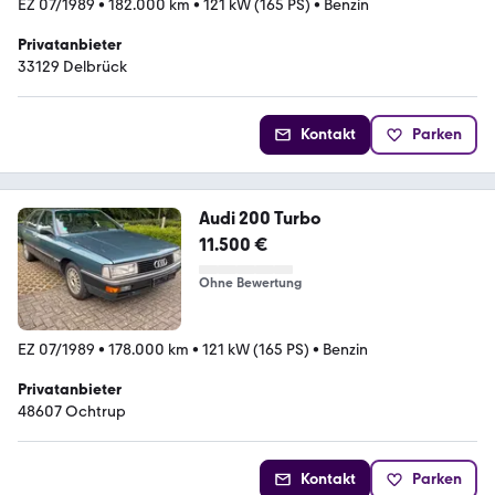
EZ 07/1989
•
182.000 km
•
121 kW (165 PS)
•
Benzin
Privatanbieter
33129 Delbrück
Kontakt
Parken
Audi 200 Turbo
11.500 €
Ohne Bewertung
EZ 07/1989
•
178.000 km
•
121 kW (165 PS)
•
Benzin
Privatanbieter
48607 Ochtrup
Kontakt
Parken