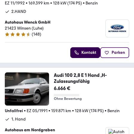
EZ 11/1992
•
169.399 km
•
128 kW (174 PS)
•
Benzin
2.HAND
Autohaus Wenck GmbH
21423 Winsen (Luhe)
(
148
)
4.5 Sterne
Kontakt
Parken
Audi 100 2,8 E 1 Hand ,H-
Zulassungsfähig
6.666 €
Ohne Bewertung
Unfallfrei
•
EZ 05/1991
•
159.871 km
•
128 kW (174 PS)
•
Benzin
1. Hand
Autohaus am Nordgraben