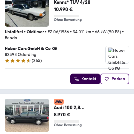
Kennz* TÜV 4/28
10.990 €
Ohne Bewertung
Unfallfrei
•
Oldtimer
•
EZ 06/1986
•
34.011 km
•
66 kW (90 PS)
•
Benzin
Huber Cars GmbH & Co KG
82398 Oderding
(
265
)
4.7 Sterne
Kontakt
Parken
NEU
Audi 100 2,8
C4*2.HAND*SERVO*KLIMA*el.SC
8.970 €
HIEBEDACH*
Ohne Bewertung