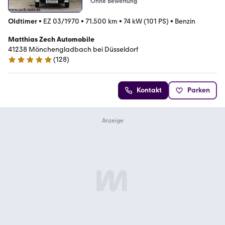
Ohne Bewertung
Oldtimer
•
EZ 03/1970
•
71.500 km
•
74 kW (101 PS)
•
Benzin
Matthias Zech Automobile
41238 Mönchengladbach bei Düsseldorf
(
128
)
4.8 Sterne
Kontakt
Parken