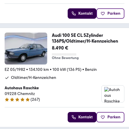
Kontakt
Parken
Audi 100 5E CL 5Zylinder
136PS/Oldtimer/H-Kennzeichen
8.490 €
Ohne Bewertung
EZ 05/1982
•
134.100 km
•
100 kW (136 PS)
•
Benzin
Oldtimer/H-Kennzeichen
Autohaus Raschke
09228 Chemnitz
(
267
)
4.8 Sterne
Kontakt
Parken