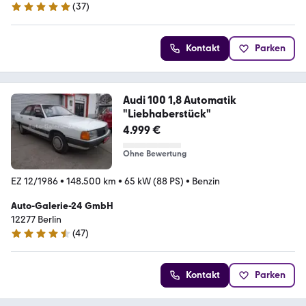
(
37
)
5 Sterne
Kontakt
Parken
Audi 100 1,8 Automatik
"Liebhaberstück"
4.999 €
Ohne Bewertung
EZ 12/1986
•
148.500 km
•
65 kW (88 PS)
•
Benzin
Auto-Galerie-24 GmbH
12277 Berlin
(
47
)
4.4 Sterne
Kontakt
Parken