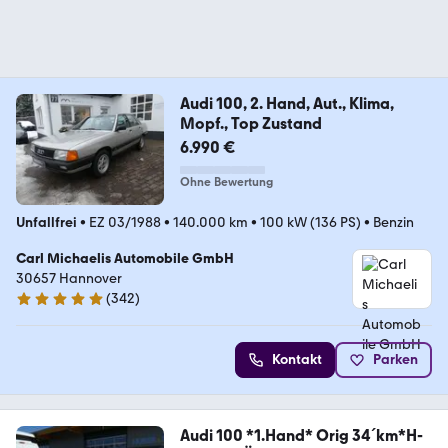
Audi 100, 2. Hand, Aut., Klima,
Mopf., Top Zustand
6.990 €
Ohne Bewertung
Unfallfrei
•
EZ 03/1988
•
140.000 km
•
100 kW (136 PS)
•
Benzin
Carl Michaelis Automobile GmbH
30657 Hannover
(
342
)
4.9 Sterne
Kontakt
Parken
Audi 100 *1.Hand* Orig 34´km*H-