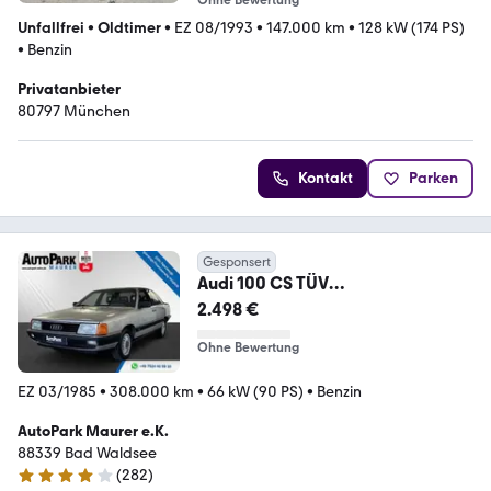
Ohne Bewertung
Unfallfrei
•
Oldtimer
•
EZ 08/1993
•
147.000 km
•
128 kW (174 PS)
•
Benzin
Privatanbieter
80797 München
Kontakt
Parken
Gesponsert
Audi 100 CS TÜV
möglich*Alufelgen*SD
2.498 €
Ohne Bewertung
EZ 03/1985
•
308.000 km
•
66 kW (90 PS)
•
Benzin
AutoPark Maurer e.K.
88339 Bad Waldsee
(
282
)
4 Sterne