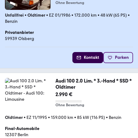
Ohne Bewertung
Unfallfrei
•
Oldtimer
•
EZ 01/1986
•
172.000 km
•
48 kW (65 PS)
•
Benzin
Privatanbieter
59939 Olsberg
Kontakt
Parken
Audi 100 2.0 Lim. * 3.-Hand * SSD *
Oldtimer
2.990 €
Ohne Bewertung
Oldtimer
•
EZ 11/1995
•
159.000 km
•
85 kW (116 PS)
•
Benzin
Final-Automobile
12307 Berlin