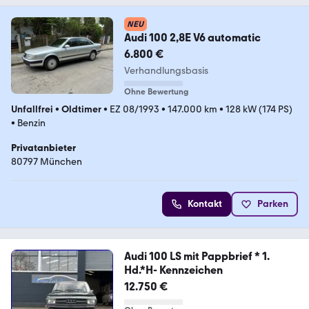
NEU
Audi 100 2,8E V6 automatic
6.800 €
Verhandlungsbasis
Ohne Bewertung
Unfallfrei
•
Oldtimer
•
EZ 08/1993
•
147.000 km
•
128 kW (174 PS)
•
Benzin
Privatanbieter
80797 München
Kontakt
Parken
Audi 100 LS mit Pappbrief * 1.
Hd.*H- Kennzeichen
12.750 €