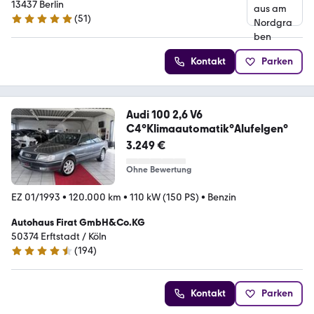
13437 Berlin
(
51
)
4.8 Sterne
Kontakt
Parken
Audi 100 2,6 V6
C4°Klimaautomatik°Alufelgen°
3.249 €
Ohne Bewertung
EZ 01/1993
•
120.000 km
•
110 kW (150 PS)
•
Benzin
Autohaus Firat GmbH&Co.KG
50374 Erftstadt / Köln
(
194
)
4.6 Sterne
Kontakt
Parken