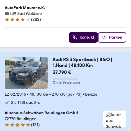
AutoPark Maurer e.K.
88339 Bad Waldsee
(
282
)
4 Sterne
Kontakt
Parken
Audi RS 3 Sportback | B&O |
1.Hand | 48.100 Km
37.790 €
Ohne Bewertung
EZ 02/2016
•
48.100 km
•
270 kW (367 PS)
•
Benzin
2.5 TFSI quattro
Autohaus Schwaben Reutlingen GmbH
72770 Reutlingen
(
121
)
5 Sterne