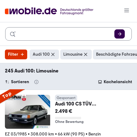
Filter
Audi 100
Limousine
Beschädigte Fahrzeu
245 Audi 100: Limousine
Sortieren
Kachelansicht
Top
Gesponsert
Audi 100 CS TÜV
möglich*Alufelgen*SD
2.498 €
Ohne Bewertung
EZ 03/1985
•
308.000 km
•
66 kW (90 PS)
•
Benzin