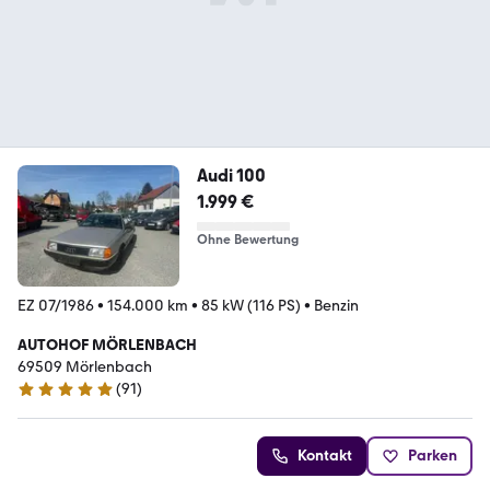
Audi 100
1.999 €
Ohne Bewertung
EZ 07/1986
•
154.000 km
•
85 kW (116 PS)
•
Benzin
AUTOHOF MÖRLENBACH
69509 Mörlenbach
(
91
)
5 Sterne
Kontakt
Parken