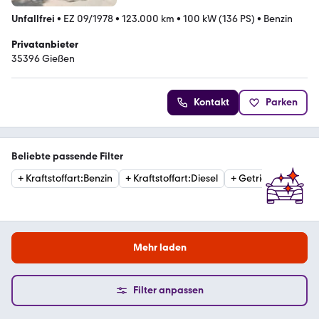
Unfallfrei
•
EZ 09/1978
•
123.000 km
•
100 kW (136 PS)
•
Benzin
Privatanbieter
35396 Gießen
Kontakt
Parken
Beliebte passende Filter
+
Kraftstoffart
:
Benzin
+
Kraftstoffart
:
Diesel
+
Getriebe
:
Schaltg
Mehr laden
Filter anpassen