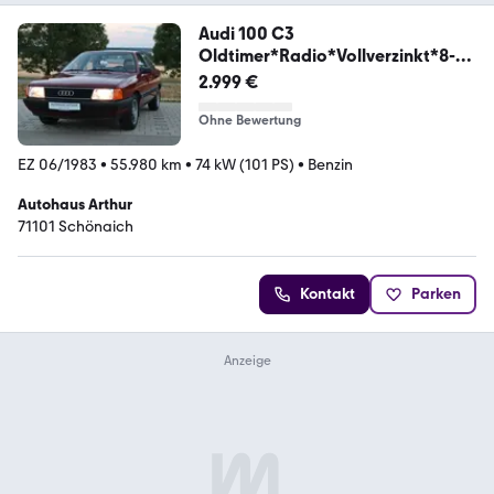
Audi 100 C3
Oldtimer*Radio*Vollverzinkt*8-
Bereift
2.999 €
Ohne Bewertung
EZ 06/1983
•
55.980 km
•
74 kW (101 PS)
•
Benzin
Autohaus Arthur
71101 Schönaich
Kontakt
Parken