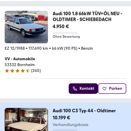
Audi 100 1.8 66kW TÜV+ÖL NEU -
OLDTIMER - SCHIEBEDACH
4.950 €
Ohne Bewertung
EZ 12/1988
•
117.690 km
•
66 kW (90 PS)
•
Benzin
VV - Automobile
53332 Bornheim
(
265
)
4.6 Sterne
Kontakt
Parken
Audi 100 C3 Typ 44 - Oldtimer
10.199 €
Verhandlungsbasis