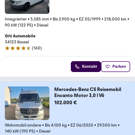
Integrierter
•
5.585 mm
•
Bis 2.900 kg
•
EZ 05/1999
•
218.000 km
•
90 kW (122 PS)
•
Diesel
Giti Automobile
34123 Kassel
(
160
)
4.5 Sterne
Kontakt
Parken
Mercedes-Benz CS Reisemobil
Encanto Motor 3,0 l V6
102.000 €
Wohnmobil andere
•
Bis 4.100 kg
•
EZ 06/2020
•
29.500 km
•
140 kW (190 PS)
•
Diesel