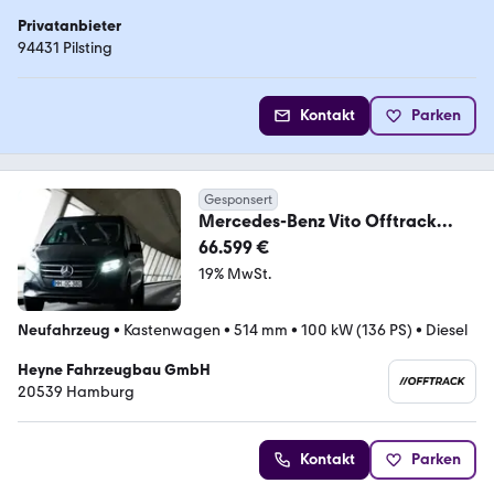
Privatanbieter
94431 Pilsting
Kontakt
Parken
Gesponsert
Mercedes-Benz Vito Offtrack
Expedition Pro Reisemobil
66.599 €
19% MwSt.
Neufahrzeug
•
Kastenwagen
•
514 mm
•
100 kW (136 PS)
•
Diesel
Heyne Fahrzeugbau GmbH
20539 Hamburg
Kontakt
Parken