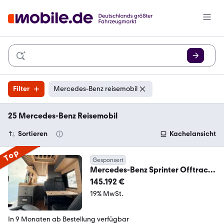
Filter
Mercedes-Benz reisemobil
25 Mercedes-Benz Reisemobil
Sortieren
Kachelansicht
Top
Gesponsert
Mercedes-Benz Sprinter Offtrack
Seven 4x4 Reisemobil
145.192 €
19% MwSt.
In 9 Monaten ab Bestellung verfügbar