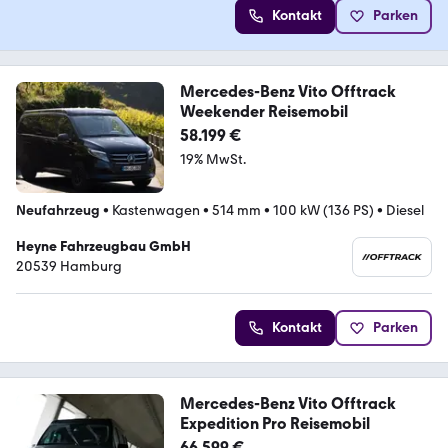
Kontakt
Parken
Mercedes-Benz Vito Offtrack
Weekender Reisemobil
58.199 €
19% MwSt.
Neufahrzeug
•
Kastenwagen
•
514 mm
•
100 kW (136 PS)
•
Diesel
Heyne Fahrzeugbau GmbH
20539 Hamburg
Kontakt
Parken
Mercedes-Benz Vito Offtrack
Expedition Pro Reisemobil
66.599 €