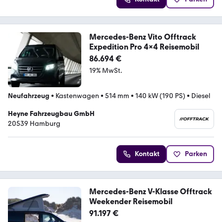
Mercedes-Benz Vito Offtrack
Expedition Pro 4x4 Reisemobil
86.694 €
19% MwSt.
Neufahrzeug
•
Kastenwagen
•
514 mm
•
140 kW (190 PS)
•
Diesel
Heyne Fahrzeugbau GmbH
20539 Hamburg
Kontakt
Parken
Mercedes-Benz V-Klasse Offtrack
Weekender Reisemobil
91.197 €