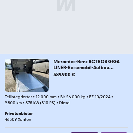
Mercedes-Benz ACTROS GIGA
LINER-Reisemobil-Aufbau
Interhorse
589.900 €
Teilintegrierter
•
12.000 mm
•
Bis 26.000 kg
•
EZ 10/2024
•
9.800 km
•
375 kW (510 PS)
•
Diesel
Privatanbieter
46509 Xanten