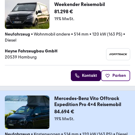
Weekender Reisemobil
81.298 €
19% MwSt.
Neufahrzeug
•
Wohnmobil andere
•
514 mm
•
120 kW (163 PS)
•
Diesel
Heyne Fahrzeugbau GmbH
20539 Hamburg
Kontakt
Parken
Mercedes-Benz Vito Offtrack
Expedition Pro 4x4 Reisemobil
84.694 €
19% MwSt.
Neufahrzeug
•
Kastenwagen
•
514 mm
•
120 kW (163 PS)
•
Diesel