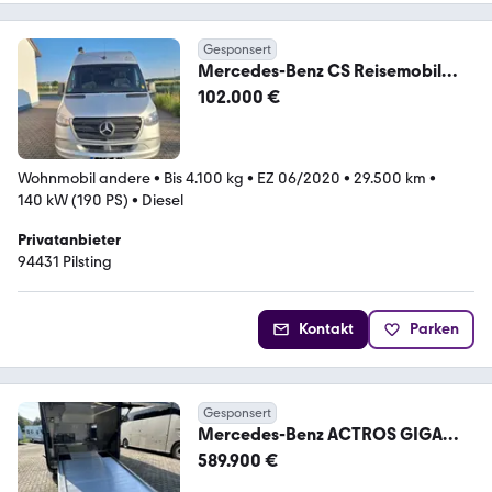
Gesponsert
Mercedes-Benz CS Reisemobil
Encanto Motor 3,0 l V6
102.000 €
Wohnmobil andere
•
Bis 4.100 kg
•
EZ 06/2020
•
29.500 km
•
140 kW (190 PS)
•
Diesel
Privatanbieter
94431 Pilsting
Kontakt
Parken
Gesponsert
Mercedes-Benz ACTROS GIGA
LINER-Reisemobil-Aufbau
589.900 €
Interhorse