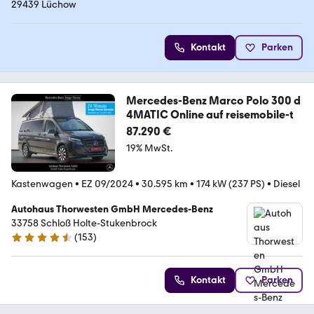
29439 Lüchow
Kontakt
Parken
Mercedes-Benz Marco Polo 300 d
4MATIC Online auf reisemobile-t
87.290 €
19% MwSt.
Kastenwagen
•
EZ 09/2024
•
30.595 km
•
174 kW (237 PS)
•
Diesel
Autohaus Thorwesten GmbH Mercedes-Benz
33758 Schloß Holte-Stukenbrock
(
153
)
4.5 Sterne
Kontakt
Parken