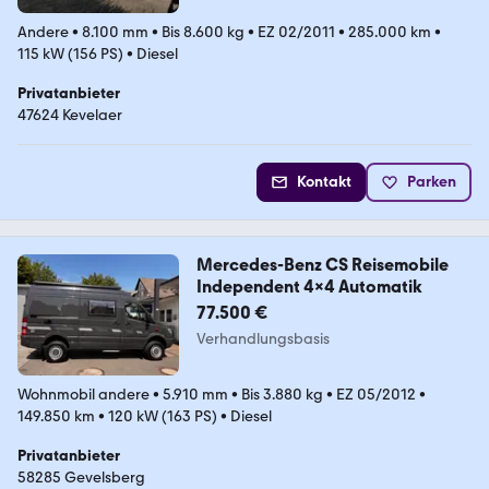
Andere
•
8.100 mm
•
Bis 8.600 kg
•
EZ 02/2011
•
285.000 km
•
115 kW (156 PS)
•
Diesel
Privatanbieter
47624 Kevelaer
Kontakt
Parken
Mercedes-Benz CS Reisemobile
Independent 4x4 Automatik
77.500 €
Verhandlungsbasis
Wohnmobil andere
•
5.910 mm
•
Bis 3.880 kg
•
EZ 05/2012
•
149.850 km
•
120 kW (163 PS)
•
Diesel
Privatanbieter
58285 Gevelsberg