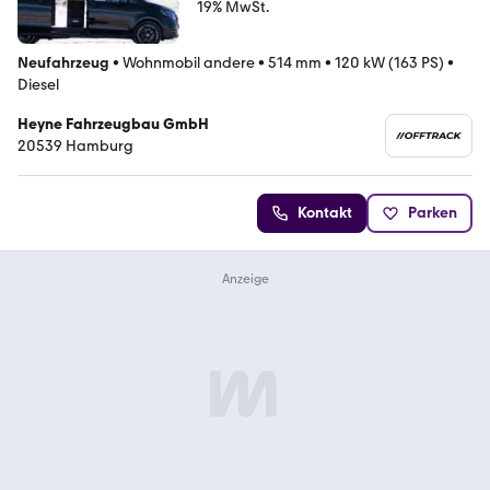
19% MwSt.
Neufahrzeug
•
Wohnmobil andere
•
514 mm
•
120 kW (163 PS)
•
Diesel
Heyne Fahrzeugbau GmbH
20539 Hamburg
Kontakt
Parken