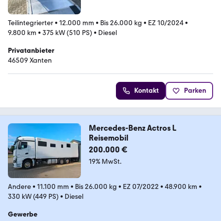
Teilintegrierter
•
12.000 mm
•
Bis 26.000 kg
•
EZ 10/2024
•
9.800 km
•
375 kW (510 PS)
•
Diesel
Privatanbieter
46509 Xanten
Kontakt
Parken
Mercedes-Benz Actros L
Reisemobil
200.000 €
19% MwSt.
Andere
•
11.100 mm
•
Bis 26.000 kg
•
EZ 07/2022
•
48.900 km
•
330 kW (449 PS)
•
Diesel
Gewerbe