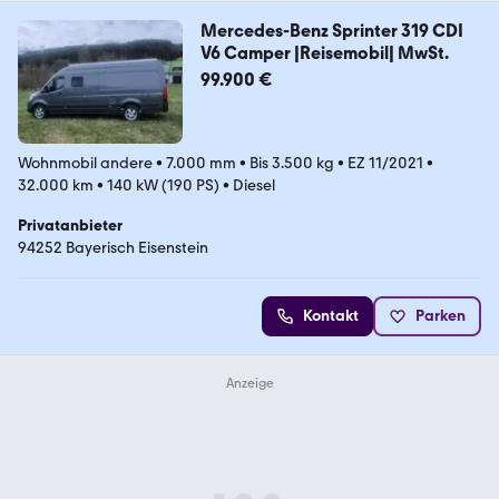
Mercedes-Benz Sprinter 319 CDI
V6 Camper |Reisemobil| MwSt.
99.900 €
Wohnmobil andere
•
7.000 mm
•
Bis 3.500 kg
•
EZ 11/2021
•
32.000 km
•
140 kW (190 PS)
•
Diesel
Privatanbieter
94252 Bayerisch Eisenstein
Kontakt
Parken