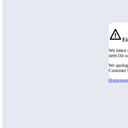
Ei
Wir bitten
steht Dir 
We apologi
Customer S
Homepag