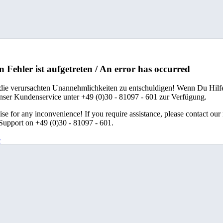
n Fehler ist aufgetreten / An error has occurred
 die verursachten Unannehmlichkeiten zu entschuldigen! Wenn Du Hilfe
unser Kundenservice unter +49 (0)30 - 81097 - 601 zur Verfügung.
se for any inconvenience! If you require assistance, please contact our
upport on +49 (0)30 - 81097 - 601.
e