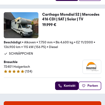
Carthago Mondial 52 | Mercedes
416 CDI | SAT | Solar | TV
19.999 €
Beschädigt
•
Alkoven
•
7.750 mm
•
Bis 4.600 kg
•
EZ 11/2000
•
136.900 km
•
115 kW (156 PS)
•
Diesel
SCHNÄPPCHEN
Brauchle
72401 Haigerloch
(
124
)
4.9 Sterne
Kontakt
Parken