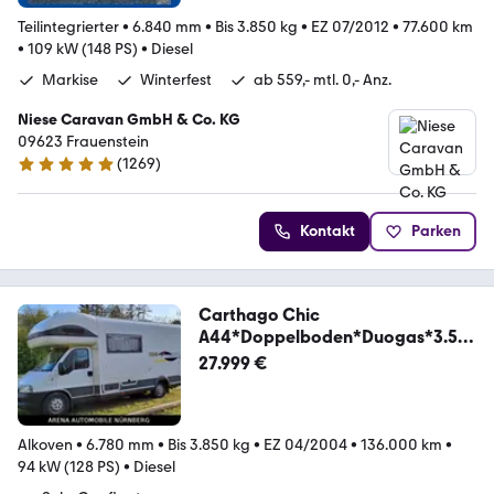
Teilintegrierter
•
6.840 mm
•
Bis 3.850 kg
•
EZ 07/2012
•
77.600 km
•
109 kW (148 PS)
•
Diesel
Markise
Winterfest
ab 559,- mtl. 0,- Anz.
Niese Caravan GmbH & Co. KG
09623 Frauenstein
(
1269
)
4.9 Sterne
Kontakt
Parken
Carthago Chic
A44*Doppelboden*Duogas*3.5
Tonnen Möglich
27.999 €
Alkoven
•
6.780 mm
•
Bis 3.850 kg
•
EZ 04/2004
•
136.000 km
•
94 kW (128 PS)
•
Diesel