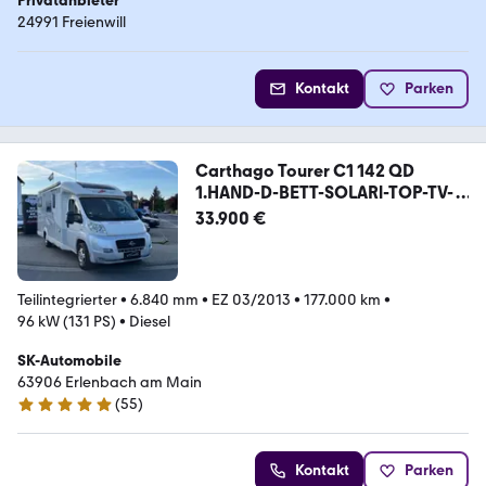
Privatanbieter
24991 Freienwill
Kontakt
Parken
Carthago Tourer C1 142 QD
1.HAND-D-BETT-SOLARl-TOP-TV-
RFK
33.900 €
Teilintegrierter
•
6.840 mm
•
EZ 03/2013
•
177.000 km
•
96 kW (131 PS)
•
Diesel
SK-Automobile
63906 Erlenbach am Main
(
55
)
5 Sterne
Kontakt
Parken