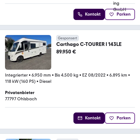
Kontakt
Parken
Gesponsert
Carthago C-TOURER I 143LE
89.950 €
Integrierter
•
6.950 mm
•
Bis 4.500 kg
•
EZ 08/2022
•
6.895 km
•
118 kW (160 PS)
•
Diesel
Privatanbieter
77797 Ohlsbach
Kontakt
Parken