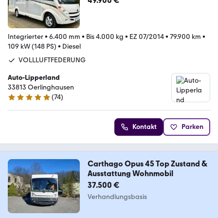
49.900 €
Integrierter
•
6.400 mm
•
Bis 4.000 kg
•
EZ 07/2014
•
79.900 km
•
109 kW (148 PS)
•
Diesel
VOLLLUFTFEDERUNG
Auto-Lipperland
33813 Oerlinghausen
(
74
)
4.9 Sterne
Kontakt
Parken
Carthago Opus 45 Top Zustand &
Ausstattung Wohnmobil
37.500 €
Verhandlungsbasis