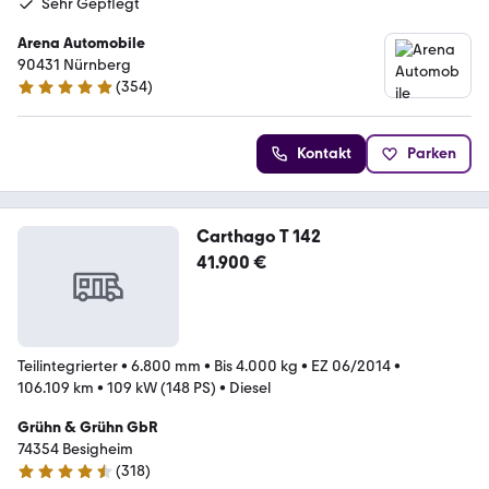
Sehr Gepflegt
Arena Automobile
90431 Nürnberg
(
354
)
4.8 Sterne
Kontakt
Parken
Carthago T 142
41.900 €
Teilintegrierter
•
6.800 mm
•
Bis 4.000 kg
•
EZ 06/2014
•
106.109 km
•
109 kW (148 PS)
•
Diesel
Grühn & Grühn GbR
74354 Besigheim
(
318
)
4.6 Sterne