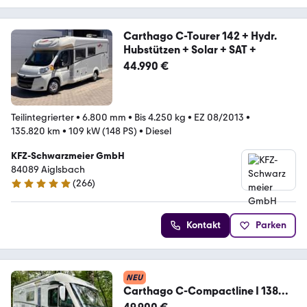
Carthago C-Tourer 142 + Hydr.
Hubstützen + Solar + SAT +
44.990 €
Teilintegrierter
•
6.800 mm
•
Bis 4.250 kg
•
EZ 08/2013
•
135.820 km
•
109 kW (148 PS)
•
Diesel
KFZ-Schwarzmeier GmbH
84089 Aiglsbach
(
266
)
5 Sterne
Kontakt
Parken
NEU
Carthago C-Compactline I 138
*VOLLLUFTFAHRWERK*TV*SOLAR