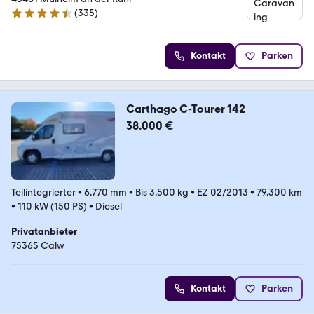
(
335
)
4.6 Sterne
Kontakt
Parken
Carthago C-Tourer 142
38.000 €
Teilintegrierter
•
6.770 mm
•
Bis 3.500 kg
•
EZ 02/2013
•
79.300 km
•
110 kW (150 PS)
•
Diesel
Privatanbieter
75365 Calw
Kontakt
Parken