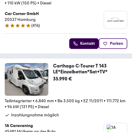
•
110 kW (150 PS)
•
Diesel
Car Corner GmbH
20537 Hamburg
(
416
)
4.9 Sterne
Kontakt
Parken
Carthago C-Tourer T 143
LE*Einzelbetten*Sat+TV*
35.990 €
Teilintegrierter
•
6.840 mm
•
Bis 3.500 kg
•
EZ 11/2011
•
111.772 km
•
96 kW (131 PS)
•
Diesel
Inzahlungnahme möglich
1A Caravaning
45481 Mülheim an der Ruhr