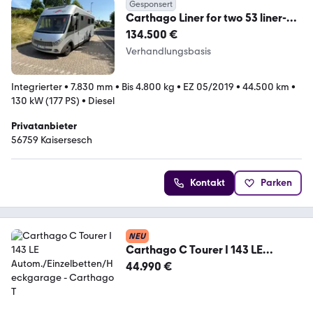
Gesponsert
Carthago Liner for two 53 liner-
for-two | Fiat | Hubst.
134.500 €
Verhandlungsbasis
Integrierter
•
7.830 mm
•
Bis 4.800 kg
•
EZ 05/2019
•
44.500 km
•
130 kW (177 PS)
•
Diesel
Privatanbieter
56759 Kaisersesch
Kontakt
Parken
NEU
Carthago C Tourer I 143 LE
Autom./Einzelbetten/Heckgarage
44.990 €