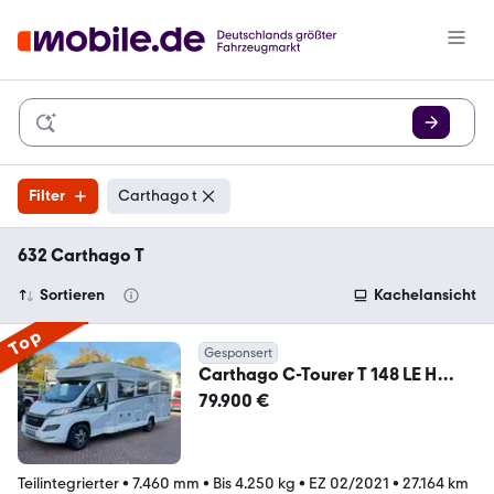
Filter
Carthago t
632 Carthago T
Sortieren
Kachelansicht
Top
Gesponsert
Carthago C-Tourer T 148 LE H
SOLAR TV SAT HUBBETT KAMERA
79.900 €
Teilintegrierter
•
7.460 mm
•
Bis 4.250 kg
•
EZ 02/2021
•
27.164 km