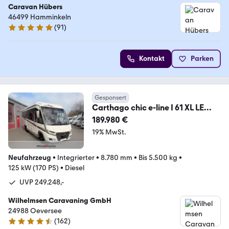
Caravan Hübers
46499 Hamminkeln
(
91
)
4.8 Sterne
Kontakt
Parken
Gesponsert
Carthago chic e-line I 61 XL LE
59.268 Rab|5.5t|TV40|Sky
189.980 €
19% MwSt.
Neufahrzeug
•
Integrierter
•
8.780 mm
•
Bis 5.500 kg
•
125 kW (170 PS)
•
Diesel
UVP 249.248,- 
Wilhelmsen Caravaning GmbH
24988 Oeversee
(
162
)
4.7 Sterne