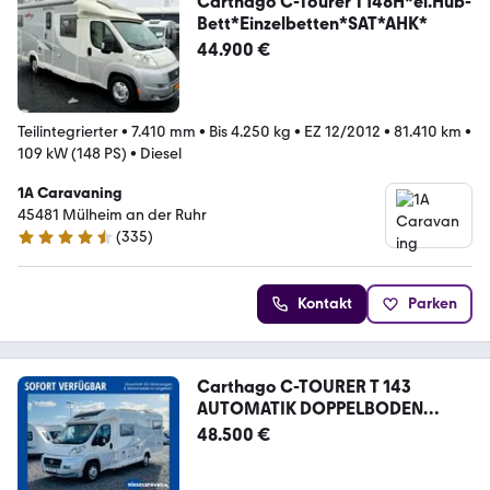
Carthago C-Tourer T148H*el.Hub-
Bett*Einzelbetten*SAT*AHK*
44.900 €
Teilintegrierter
•
7.410 mm
•
Bis 4.250 kg
•
EZ 12/2012
•
81.410 km
•
109 kW (148 PS)
•
Diesel
1A Caravaning
45481 Mülheim an der Ruhr
(
335
)
4.6 Sterne
Kontakt
Parken
Carthago C-TOURER T 143
AUTOMATIK DOPPELBODEN
LUFTFEDER
48.500 €