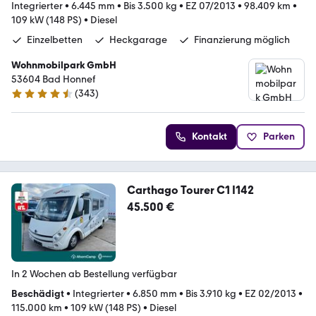
Integrierter
•
6.445 mm
•
Bis 3.500 kg
•
EZ 07/2013
•
98.409 km
•
109 kW (148 PS)
•
Diesel
Einzelbetten
Heckgarage
Finanzierung möglich
Wohnmobilpark GmbH
53604 Bad Honnef
(
343
)
4.3 Sterne
Kontakt
Parken
Carthago Tourer C1 I142
45.500 €
In 2 Wochen ab Bestellung verfügbar
Beschädigt
•
Integrierter
•
6.850 mm
•
Bis 3.910 kg
•
EZ 02/2013
•
115.000 km
•
109 kW (148 PS)
•
Diesel