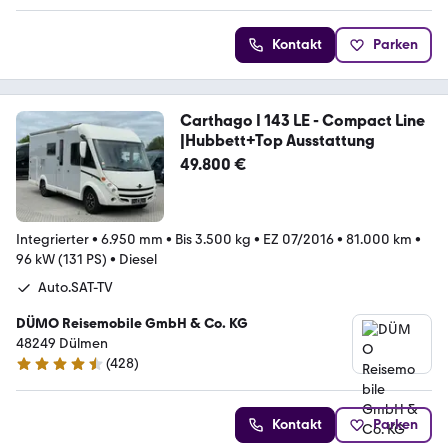
Kontakt
Parken
Carthago I 143 LE - Compact Line
|Hubbett+Top Ausstattung
49.800 €
Integrierter
•
6.950 mm
•
Bis 3.500 kg
•
EZ 07/2016
•
81.000 km
•
96 kW (131 PS)
•
Diesel
Auto.SAT-TV
DÜMO Reisemobile GmbH & Co. KG
48249 Dülmen
(
428
)
4.3 Sterne
Kontakt
Parken