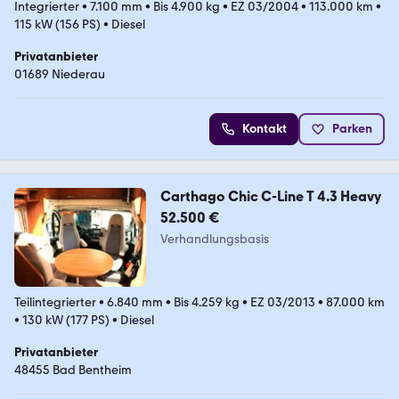
Integrierter
•
7.100 mm
•
Bis 4.900 kg
•
EZ 03/2004
•
113.000 km
•
115 kW (156 PS)
•
Diesel
Privatanbieter
01689 Niederau
Kontakt
Parken
Carthago Chic C-Line T 4.3 Heavy
52.500 €
Verhandlungsbasis
Teilintegrierter
•
6.840 mm
•
Bis 4.259 kg
•
EZ 03/2013
•
87.000 km
•
130 kW (177 PS)
•
Diesel
Privatanbieter
48455 Bad Bentheim