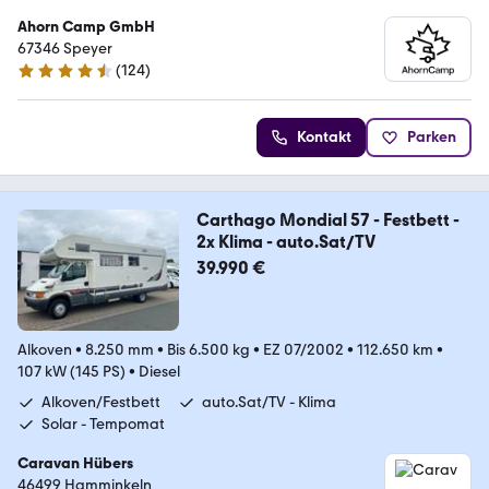
Ahorn Camp GmbH
67346 Speyer
(
124
)
4.4 Sterne
Kontakt
Parken
Carthago Mondial 57 - Festbett -
2x Klima - auto.Sat/TV
39.990 €
Alkoven
•
8.250 mm
•
Bis 6.500 kg
•
EZ 07/2002
•
112.650 km
•
107 kW (145 PS)
•
Diesel
Alkoven/Festbett
auto.Sat/TV - Klima
Solar - Tempomat
Caravan Hübers
46499 Hamminkeln