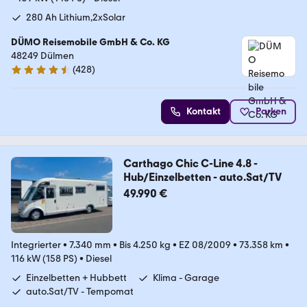
280 Ah Lithium,2xSolar
DÜMO Reisemobile GmbH & Co. KG
48249 Dülmen
(
428
)
4.3 Sterne
Kontakt
Parken
Carthago Chic C-Line 4.8 -
Hub/Einzelbetten - auto.Sat/TV
49.990 €
Integrierter
•
7.340 mm
•
Bis 4.250 kg
•
EZ 08/2009
•
73.358 km
•
116 kW (158 PS)
•
Diesel
Einzelbetten + Hubbett
Klima - Garage
auto.Sat/TV - Tempomat