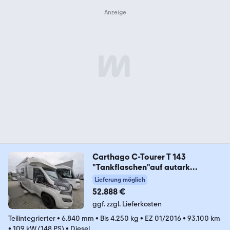
Carthago C-Tourer T 143
"Tankflaschen"auf autark
getrimmt
Lieferung möglich
52.888 €
ggf. zzgl. Lieferkosten
Teilintegrierter
•
6.840 mm
•
Bis 4.250 kg
•
EZ 01/2016
•
93.100 km
•
109 kW (148 PS)
•
Diesel