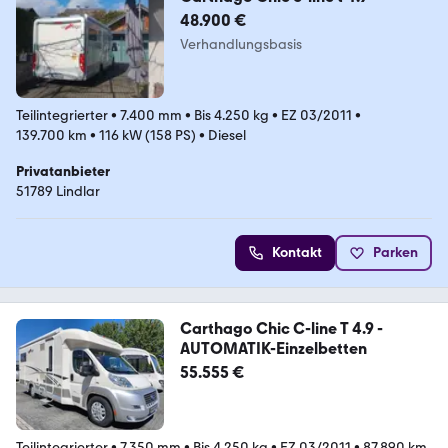
48.900 €
Verhandlungsbasis
Teilintegrierter
•
7.400 mm
•
Bis 4.250 kg
•
EZ 03/2011
•
139.700 km
•
116 kW (158 PS)
•
Diesel
Privatanbieter
51789 Lindlar
Kontakt
Parken
Carthago Chic C-line T 4.9 -
AUTOMATIK-Einzelbetten
55.555 €
Teilintegrierter
•
7.350 mm
•
Bis 4.250 kg
•
EZ 03/2011
•
87.890 km