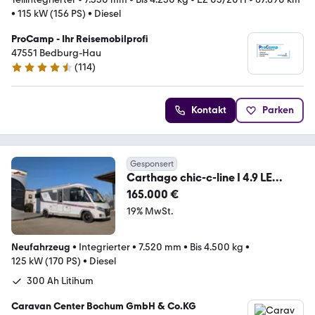
•
115 kW (156 PS)
•
Diesel
ProCamp - Ihr Reisemobilprofi
47551 Bedburg-Hau
(
114
)
4.7 Sterne
Kontakt
Parken
Gesponsert
Carthago chic-c-line I 4.9 LE
MB*Modell2026*MEGA-DEAL*
165.000 €
19% MwSt.
Neufahrzeug
•
Integrierter
•
7.520 mm
•
Bis 4.500 kg
•
125 kW (170 PS)
•
Diesel
300 Ah Litihum
Caravan Center Bochum GmbH & Co.KG