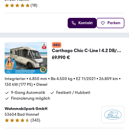
(
18
)
5 Sterne
Kontakt
Parken
NEU
Carthago Chic C-Line I 4.2 DB/
1.HD / 9 G AUTOMATIK / TOP
69.990 €
Integrierter
•
6.850 mm
•
Bis 4.500 kg
•
EZ 11/2021
•
26.809 km
•
130 kW (177 PS)
•
Diesel
9-Gang Automatik
Festbett / Hubbett
Finanzierung möglich
Wohnmobilpark GmbH
53604 Bad Honnef
(
343
)
4.3 Sterne