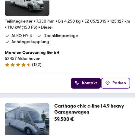
Teilintegrierter
•
7.350 mm
•
Bis 4.250 kg
•
EZ 05/2015
•
125.127 km
•
110 kW (150 PS)
•
Diesel
ALKO HY-4
Dachklimaanlage
Anhängerkupplung
Mareien Caravaning GmbH
52457 Aldenhoven
(
122
)
4.7 Sterne
Kontakt
Parken
Carthago chic c-line I 4.9 heavy
Garagenwagen
59.500 €