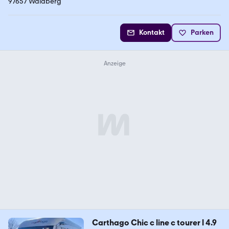
97657 Waldberg
Kontakt
Parken
Carthago Chic c line c tourer l 4.9