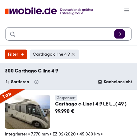
Filter
Carthago c line 4 9
300 Carthago C line 4 9
Sortieren
Kachelansicht
Top
Gesponsert
Carthago c-Line I 4.9 LE L _( 49 )
99.990 €
Integrierter
•
7.770 mm
•
EZ 02/2020
•
45.060 km
•