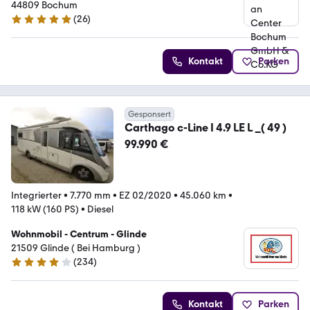
44809 Bochum
(
26
)
4.8 Sterne
Kontakt
Parken
Gesponsert
Carthago c-Line I 4.9 LE L _( 49 )
99.990 €
Integrierter
•
7.770 mm
•
EZ 02/2020
•
45.060 km
•
118 kW (160 PS)
•
Diesel
Wohnmobil - Centrum - Glinde
21509 Glinde ( Bei Hamburg )
(
234
)
4.1 Sterne
Kontakt
Parken