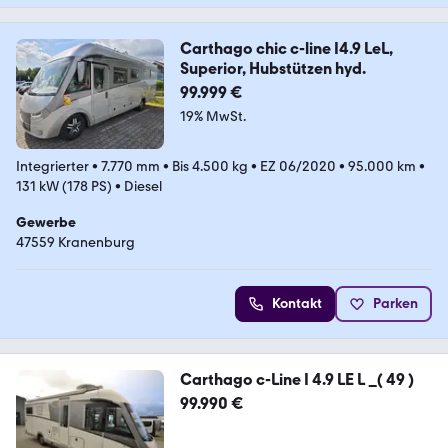
Carthago chic c-line I4.9 LeL,
Superior, Hubstützen hyd.
99.999 €
19% MwSt.
Integrierter
•
7.770 mm
•
Bis 4.500 kg
•
EZ 06/2020
•
95.000 km
•
131 kW (178 PS)
•
Diesel
Gewerbe
47559 Kranenburg
Kontakt
Parken
Carthago c-Line I 4.9 LE L _( 49 )
99.990 €