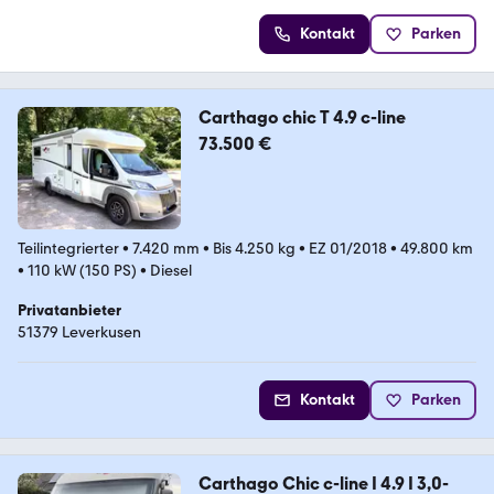
Kontakt
Parken
Carthago chic T 4.9 c-line
73.500 €
Teilintegrierter
•
7.420 mm
•
Bis 4.250 kg
•
EZ 01/2018
•
49.800 km
•
110 kW (150 PS)
•
Diesel
Privatanbieter
51379 Leverkusen
Kontakt
Parken
Carthago Chic c-line I 4.9 I 3,0-