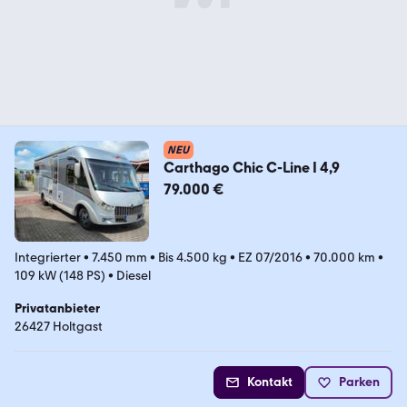
NEU
Carthago Chic C-Line I 4,9
79.000 €
Integrierter
•
7.450 mm
•
Bis 4.500 kg
•
EZ 07/2016
•
70.000 km
•
109 kW (148 PS)
•
Diesel
Privatanbieter
26427 Holtgast
Kontakt
Parken