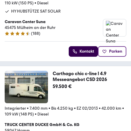
110 kW (150 PS)
•
Diesel
HY HUBSTÜTZE SAT SOLAR
Caravan Center Suna
45475 Mülheim an der Ruhr
(
188
)
4.7 Sterne
Kontakt
Parken
Carthago chic c-line I 4.9
Messeangebot CSD 2026
59.500 €
Integrierter
•
7.400 mm
•
Bis 4.250 kg
•
EZ 02/2013
•
42.000 km
•
109 kW (148 PS)
•
Diesel
TRUCK CENTER DUCKE GmbH & Co. KG
59067 Hamm