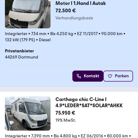
Motor I 1.Hand I Autak
72.500 €
Verhandlungsbasis
Integrierter
•
734 mm
•
Bis 4.250 kg
•
EZ 11/2017
•
90.000 km
•
132 kW (179 PS)
•
Diesel
Privatanbieter
44269 Dortmund
Kontakt
Parken
Carthago chic C-Line I
4.9*LEDER*SAT*SOLAR*AHKK
75.950 €
19% MwSt.
Integrierter
•
7.390 mm
•
Bis 4.800 kg
•
EZ 06/2016
•
80.000 km
•