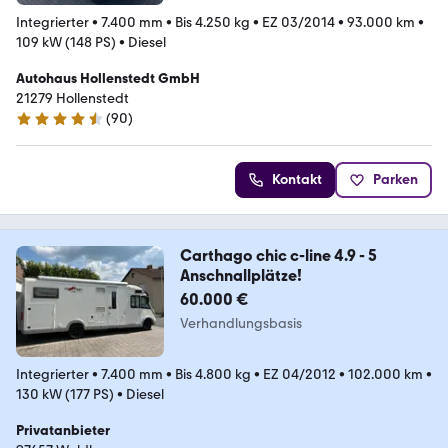
Integrierter
•
7.400 mm
•
Bis 4.250 kg
•
EZ 03/2014
•
93.000 km
•
109 kW (148 PS)
•
Diesel
Autohaus Hollenstedt GmbH
21279 Hollenstedt
(
90
)
4.5 Sterne
Kontakt
Parken
Carthago chic c-line 4.9 - 5
Anschnallplätze!
60.000 €
Verhandlungsbasis
Integrierter
•
7.400 mm
•
Bis 4.800 kg
•
EZ 04/2012
•
102.000 km
•
130 kW (177 PS)
•
Diesel
Privatanbieter