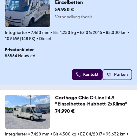
Einzelbetten
59.950 €
Verhandlungsbasis
Integrierter
•
7.460 mm
•
Bis 4.250 kg
•
EZ 06/2015
•
85.000 km
•
109 kW (148 PS)
•
Diesel
Privatanbieter
56564 Neuwied
Kontakt
Parken
Carthago Chic C-Line I 4.9
*Einzelbetten-Hubbett-2xKlima*
74.990 €
Integrierter
•
7.420 mm
•
Bis 4.500 kg
•
EZ 04/2017
•
95.632 km
•