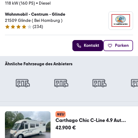
118 kW (160 PS)
•
Diesel
Wohnmobil - Centrum - Glinde
21509 Glinde ( Bei Hamburg )
(
234
)
4.1 Sterne
Kontakt
Parken
Ähnliche Fahrzeuge des Anbieters
NEU
Carthago Chic C-Line 4.9 Aut
Hubbett / Einzelbetten 1e Hd
42.900 €