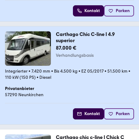
Kontakt
Parken
Carthago Chic C-line I 4.9
superior
87.000 €
Verhandlungsbasis
Integrierter
•
7.420 mm
•
Bis 4.500 kg
•
EZ 05/2017
•
51.500 km
•
110 kW (150 PS)
•
Diesel
Privatanbieter
57290 Neunkirchen
Kontakt
Parken
Carthago chic c-line I Chick C