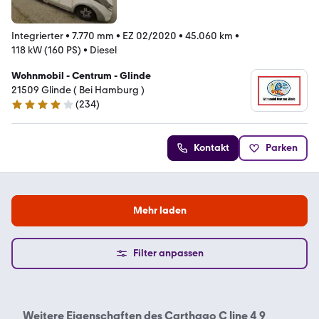
Integrierter
•
7.770 mm
•
EZ 02/2020
•
45.060 km
•
118 kW (160 PS)
•
Diesel
Wohnmobil - Centrum - Glinde
21509 Glinde ( Bei Hamburg )
(
234
)
4.1 Sterne
Kontakt
Parken
Mehr laden
Filter anpassen
Weitere Eigenschaften des
Carthago C line 4 9