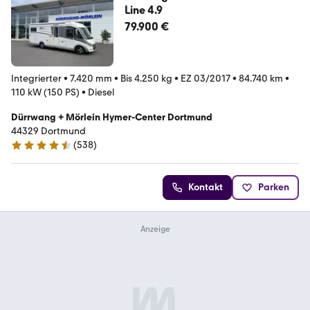
Line 4.9
79.900 €
Integrierter
•
7.420 mm
•
Bis 4.250 kg
•
EZ 03/2017
•
84.740 km
•
110 kW (150 PS)
•
Diesel
Dürrwang + Mörlein Hymer-Center Dortmund
44329 Dortmund
(
538
)
4.6 Sterne
Kontakt
Parken