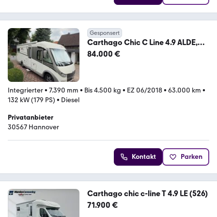
Gesponsert
Carthago Chic C Line 4.9 ALDE,
Hydr. Hubstützen, PV
84.000 €
Integrierter
•
7.390 mm
•
Bis 4.500 kg
•
EZ 06/2018
•
63.000 km
•
132 kW (179 PS)
•
Diesel
Privatanbieter
30567 Hannover
Kontakt
Parken
Carthago chic c-line T 4.9 LE (526)
71.900 €