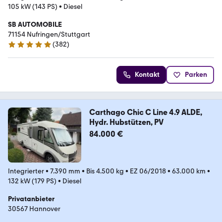
105 kW (143 PS)
•
Diesel
SB AUTOMOBILE
71154 Nufringen/Stuttgart
(
382
)
4.9 Sterne
Kontakt
Parken
Carthago Chic C Line 4.9 ALDE,
Hydr. Hubstützen, PV
84.000 €
Integrierter
•
7.390 mm
•
Bis 4.500 kg
•
EZ 06/2018
•
63.000 km
•
132 kW (179 PS)
•
Diesel
Privatanbieter
30567 Hannover