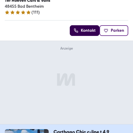
Ter Hoeven Cars & Vans
48455 Bad Bentheim
(
111
)
4.8 Sterne
Kontakt
Parken
Carthago Chic c-line t 4.9