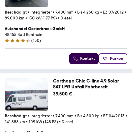
Beschädigt
•
Integrierter
•
7.400 mm
•
Bis 4.250 kg
•
EZ 07/2012
•
89.000 km
•
130 kW (177 PS)
•
Diesel
Autohandel Oosterbroek GmbH
48455 Bad Bentheim
(
150
)
4.4 Sterne
Kontakt
Parken
Carthago Chic C-line 4.9 Solar
SAT LPG Unfall Fahrbereit
39.500 €
Beschädigt
•
Integrierter
•
7.400 mm
•
Bis 4.500 kg
•
EZ 04/2013
•
141.388 km
•
109 kW (148 PS)
•
Diesel