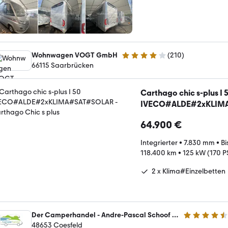
Wohnwagen VOGT GmbH
(
210
)
4.2 Sterne
66115 Saarbrücken
Carthago chic s-plus I 
IVECO#ALDE#2xKLIM
64.900 €
Integrierter
•
7.830 mm
•
Bi
118.400 km
•
125 kW (170 P
2 x Klima#Einzelbetten
Der Camperhandel - Andre-Pascal Schoof - Björn Bartnick GbR
4.7 Sterne
48653 Coesfeld