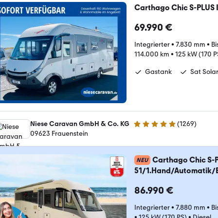
Carthago Chic S-PLUS I
69.990 €
Integrierter
•
7.830 mm
•
Bi
114.000 km
•
125 kW (170 P
Gastank
Sat Sola
Niese Caravan GmbH & Co. KG
(
1269
)
4.9 Sterne
09623 Frauenstein
Carthago Chic S-Pl
NEU
51/1.Hand/Automatik/E
86.990 €
Integrierter
•
7.880 mm
•
Bi
•
125 kW (170 PS)
•
Diesel