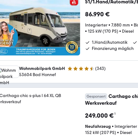
51/1.Hand/Automatik/E
86.990 €
Integrierter
•
7.880 mm
•
Bi
•
125 kW (170 PS)
•
Diesel
1.Hand/Automatik
Finanzierung möglich
Wohnmobilpark GmbH
(
343
)
4.3 Sterne
53604 Bad Honnef
Carthago chi
Gesponsert
Werksverkauf
¹
249.000 €
Neufahrzeug
•
Integrierter
152 kW (207 PS)
•
Diesel