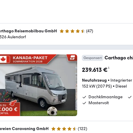
rthago Reisemobilbau GmbH
(
47
)
4.4 Sterne
326 Aulendorf
Carthago chic
Gesponsert
¹
239.613 €
Neufahrzeug
•
Integrierter
152 kW (207 PS)
•
Diesel
Dachklimaanlage
Mastervolt
reien Caravaning GmbH
(
122
)
4.7 Sterne