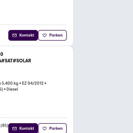
Kontakt
Parken
50
A#SAT#SOLAR
s 5.400 kg
•
EZ 04/2012
•
S)
•
Diesel
(
85
)
Kontakt
Parken