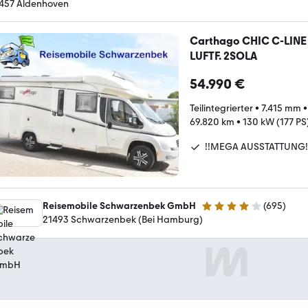
457 Aldenhoven
Carthago CHIC C-LINE
LUFTF. 2SOLA
54.990 €
Teilintegrierter
•
7.415 mm
69.820 km
•
130 kW (177 PS
!!MEGA AUSSTATTUNG!
Reisemobile Schwarzenbek GmbH
(
695
)
4 Sterne
21493 Schwarzenbek (Bei Hamburg)