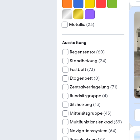
Metallic
(
23
)
Ausstattung
Regensensor
(
60
)
Standheizung
(
24
)
Festbett
(
73
)
Etagenbett
(
0
)
Zentralverriegelung
(
71
)
Rundsitzgruppe
(
4
)
Sitzheizung
(
13
)
Mittelsitzgruppe
(
45
)
Multifunktionslenkrad
(
59
)
Navigationssystem
(
64
)
Servolenkung
(
73
)