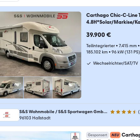
Carthago Chic-C-Line T
4.8H*Solar/Markise/
39.900 €
Teilintegrierter
•
7.415 mm
185.102 km
•
96 kW (131 PS)
Wechselrichter/SAT/TV
S&S Wohnmobile / S&S Sportwagen GmbH & Co. KG
(
4.7 Sterne
96103 Hallstadt
Carthag
Gesponsert
NEU