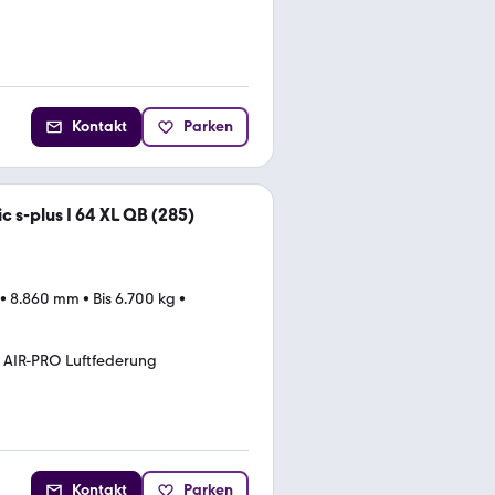
Kontakt
Parken
 s-plus I 64 XL QB (285)
•
8.860 mm
•
Bis 6.700 kg
•
AIR-PRO Luftfederung
Kontakt
Parken