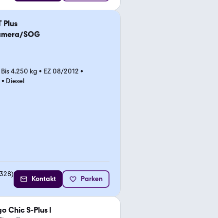
 Plus
Kamera/SOG
•
Bis 4.250 kg
•
EZ 08/2012
•
•
Diesel
328
)
Kontakt
Parken
o Chic S-Plus I