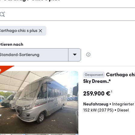
arthago chic s plus
rtieren nach
p
Carthago chic
Gesponsert
Sky Dream..*
¹
259.900 €
Neufahrzeug
•
Integrierter
152 kW (207 PS)
•
Diesel