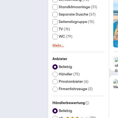
Standklimaanlage
(
31
)
Separate Dusche
(
57
)
Seitensitzgruppe
(
15
)
TV
(
76
)
WC
(
79
)
Mehr
...
Anbieter
Beliebig
Händler
(
75
)
Privatanbieter
(
6
)
Firmenfahrzeuge
(
2
)
Händlerbewertung
Beliebig