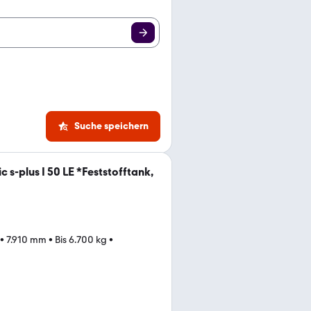
Suche speichern
 s-plus I 50 LE *Feststofftank,
•
7.910 mm
•
Bis 6.700 kg
•