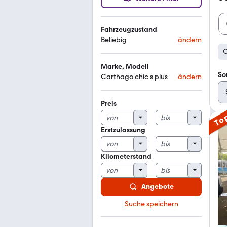
Fahrzeugzustand
Beliebig
ändern
C
Marke, Modell
So
Carthago chic s plus
ändern
Preis
To
Erstzulassung
Kilometerstand
Angebote
Suche speichern