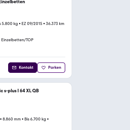
inzelbetten
s 5.800 kg
•
EZ 09/2015
•
36.373 km
Einzelbetten/TOP
Kontakt
Parken
c s-plus I 64 XL QB
•
8.860 mm
•
Bis 6.700 kg
•