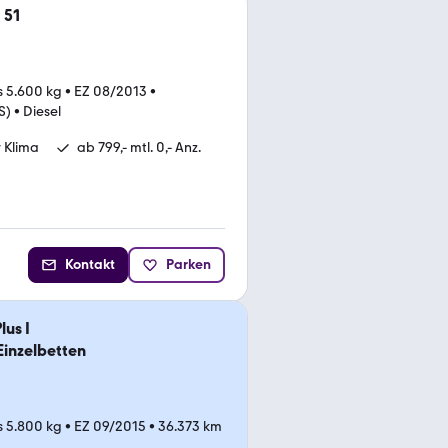
 51
s 5.600 kg
•
EZ 08/2013
•
S)
•
Diesel
r Klima
ab 799,- mtl. 0,- Anz.
Kontakt
Parken
us I
inzelbetten
s 5.800 kg
•
EZ 09/2015
•
36.373 km