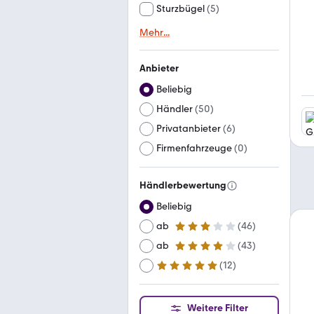
Sturzbügel
(
5
)
Mehr
...
Anbieter
Beliebig
Händler
(
50
)
Privatanbieter
(
6
)
Firmenfahrzeuge
(
0
)
Händlerbewertung
Beliebig
ab
(
46
)
3 Sterne
ab
(
43
)
4 Sterne
(
12
)
ab
5 Sterne
Weitere Filter