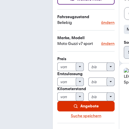
Fahrzeugzustand
Beliebig
ändern
M
Marke, Modell
So
Moto Guzzi v7 sport
ändern
Preis
Erstzulassung
Kilometerstand
Angebote
Suche speichern