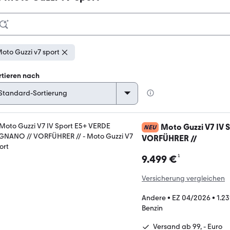
oto Guzzi v7 sport
rtieren nach
Moto Guzzi V7 IV
NEU
VORFÜHRER //
¹
9.499 €
Versicherung vergleichen
Andere
•
EZ 04/2026
•
1.2
Benzin
Versand ab 99, - Euro