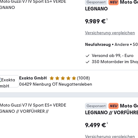
Moto Gu
Gesponsert
NEU
LEGNANO
¹
9.989 €
Versicherung vergleichen
Neufahrzeug
•
Andere
•
50
Versand ab 99, - Euro
350 Motorräder im Sho
Exakta GmbH
(
1008
)
4.8 Sterne
06429 Nienburg OT Neugattersleben
Moto Gu
Gesponsert
NEU
LEGNANO // VORFÜHRE
¹
9.499 €
Versicherung vergleichen