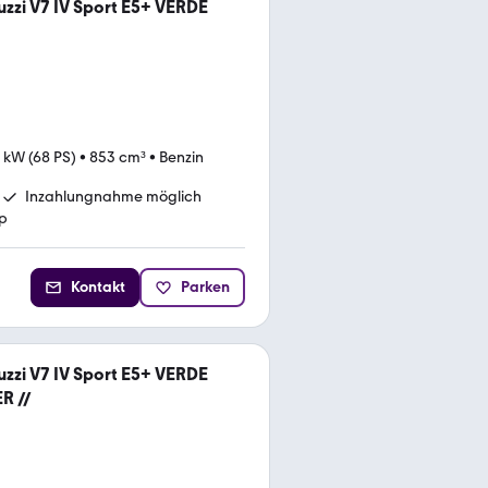
zzi V7 IV Sport E5+ VERDE
 kW (68 PS)
•
853 cm³
•
Benzin
Inzahlungnahme möglich
p
Kontakt
Parken
zzi V7 IV Sport E5+ VERDE
R //