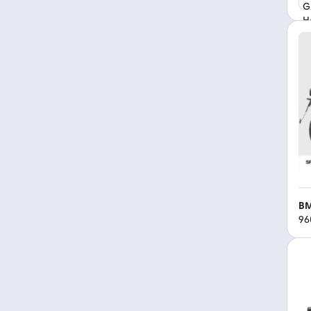
BM
96