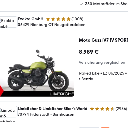
350 Motorräder im Sho
Exakta GmbH
(
1008
)
4.8 Sterne
06429 Nienburg OT Neugattersleben
Moto Guzzi V7 IV SPORT
8.989 €
Versicherung vergleichen
Naked Bike
•
EZ 06/2025
•
•
Benzin
Limbächer & Limbächer Biker's World
(
2956
)
4.7 Sterne
70794 Filderstadt - Bernhausen