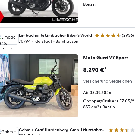
Benzin
Limbächer & Limbächer Biker's World
(
2956
)
4.7 Sterne
70794 Filderstadt - Bernhausen
Moto Guzzi V7 Sport
¹
8.290 €
Versicherung vergleichen
Ab 05.09.2026
Chopper/Cruiser
•
EZ 05/
853 cm³
•
Benzin
Gohm + Graf Hardenberg GmbH Nutzfahrzeugzentrum Hegau
3.6 Sterne