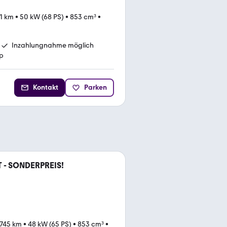
31 km
•
50 kW (68 PS)
•
853 cm³
•
Inzahlungnahme möglich
p
Kontakt
Parken
T - SONDERPREIS!
745 km
•
48 kW (65 PS)
•
853 cm³
•