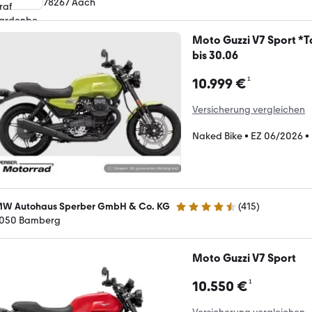
78267 Aach
Moto Guzzi V7 Sport *T
bis 30.06
¹
10.999 €
Versicherung vergleichen
Naked Bike
•
EZ 06/2026
•
W Autohaus Sperber GmbH & Co. KG
(
415
)
4.4 Sterne
050 Bamberg
Moto Guzzi V7 Sport
¹
10.550 €