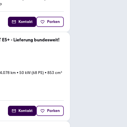
p
Kontakt
Parken
 E5+ - Lieferung bundesweit!
4.078 km
•
50 kW (68 PS)
•
853 cm³
Kontakt
Parken