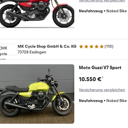
Versicherung vergleichen
Neufahrzeug
•
Naked Bike
MK Cycle Shop GmbH & Co. KG
(
110
)
4.8 Sterne
73728 Esslingen
Moto Guzzi V7 Sport
¹
10.550 €
Versicherung vergleichen
Neufahrzeug
•
Naked Bike