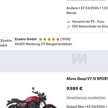
Andere
•
EZ 04/2026
•
1.2
Benzin
Versand ab 99, - Euro
350 Motorräder im Sho
Exakta GmbH
(
1008
)
4.8 Sterne
06429 Nienburg OT Neugattersleben
Moto Guzzi V7 IV SPOR
9.989 €
Versicherung vergleichen
Naked Bike
•
EZ 04/2026
•