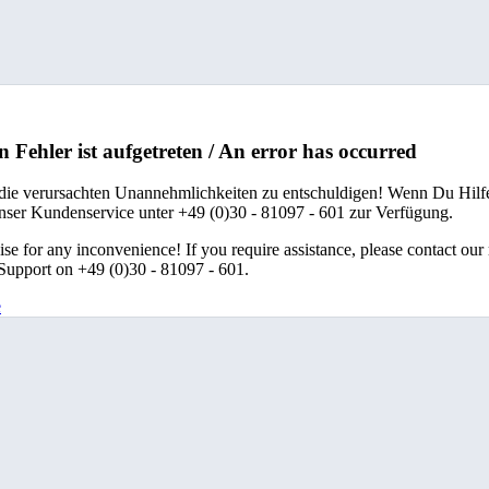
n Fehler ist aufgetreten / An error has occurred
 die verursachten Unannehmlichkeiten zu entschuldigen! Wenn Du Hilfe
unser Kundenservice unter +49 (0)30 - 81097 - 601 zur Verfügung.
se for any inconvenience! If you require assistance, please contact our
upport on +49 (0)30 - 81097 - 601.
e