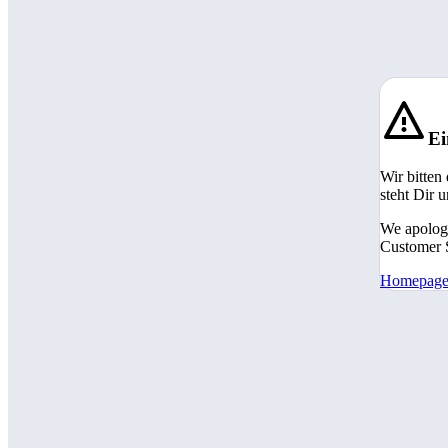
Ei
Wir bitten
steht Dir 
We apologi
Customer S
Homepag