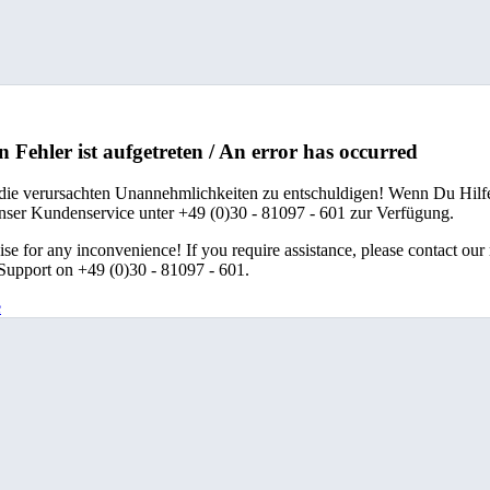
n Fehler ist aufgetreten / An error has occurred
 die verursachten Unannehmlichkeiten zu entschuldigen! Wenn Du Hilfe
unser Kundenservice unter +49 (0)30 - 81097 - 601 zur Verfügung.
se for any inconvenience! If you require assistance, please contact our
upport on +49 (0)30 - 81097 - 601.
e