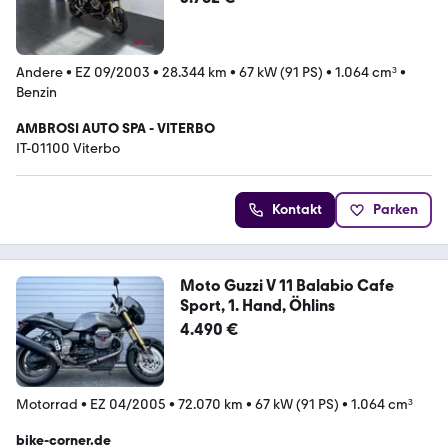
Andere
•
EZ 09/2003
•
28.344 km
•
67 kW (91 PS)
•
1.064 cm³
•
Benzin
AMBROSI AUTO SPA - VITERBO
IT-01100 Viterbo
Kontakt
Parken
Moto Guzzi V 11 Balabio Cafe
Sport, 1. Hand, Öhlins
4.490 €
Motorrad
•
EZ 04/2005
•
72.070 km
•
67 kW (91 PS)
•
1.064 cm³
bike-corner.de