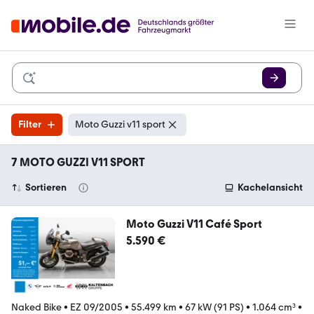
Filter
Moto Guzzi v11 sport
7 MOTO GUZZI V11 SPORT
Sortieren
Kachelansicht
Moto Guzzi V11 Café Sport
5.590 €
Naked Bike
•
EZ 09/2005
•
55.499 km
•
67 kW (91 PS)
•
1.064 cm³
•