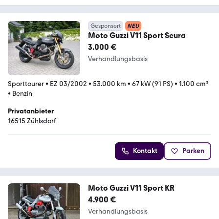
Gesponsert
NEU
Moto Guzzi V11 Sport Scura
3.000 €
Verhandlungsbasis
Sporttourer
•
EZ 03/2002
•
53.000 km
•
67 kW (91 PS)
•
1.100 cm³
•
Benzin
Privatanbieter
16515 Zühlsdorf
Kontakt
Parken
Moto Guzzi V11 Sport KR
4.900 €
Verhandlungsbasis