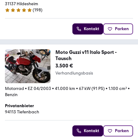
31137 Hildesheim
(
198
)
5 Sterne
Kontakt
Parken
Moto Guzzi v11 Italo Sport -
Tausch
3.500 €
Verhandlungsbasis
Motorrad
•
EZ 04/2003
•
41.000 km
•
67 kW (91 PS)
•
1.100 cm³
•
Benzin
Privatanbieter
94113 Tiefenbach
Kontakt
Parken