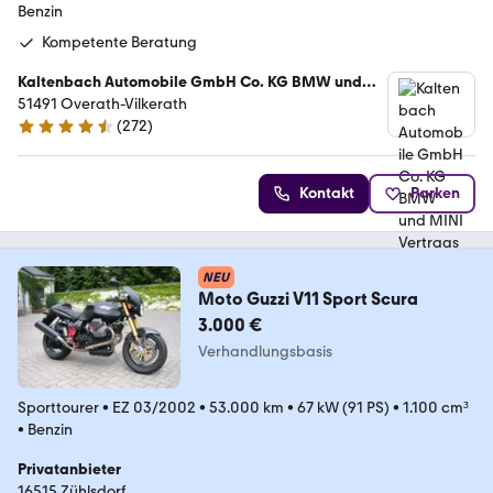
Benzin
Kompetente Beratung
Kaltenbach Automobile GmbH Co. KG BMW und
MINI Vertragshändler
51491 Overath-Vilkerath
(
272
)
4.4 Sterne
Kontakt
Parken
NEU
Moto Guzzi V11 Sport Scura
3.000 €
Verhandlungsbasis
Sporttourer
•
EZ 03/2002
•
53.000 km
•
67 kW (91 PS)
•
1.100 cm³
•
Benzin
Privatanbieter
16515 Zühlsdorf