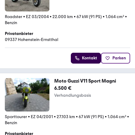
Roadster
•
EZ 03/2004
•
22.000 km
•
67 kW (91 PS)
•
1.064 cm³
•
Benzin
Privatanbieter
09337 Hohenstein-Ernstthal
Kontakt
Parken
Moto Guzzi V11 Sport Magni
6.500 €
Verhandlungsbasis
Sporttourer
•
EZ 04/2001
•
27.103 km
•
67 kW (91 PS)
•
1.064 cm³
•
Benzin
Privatanbieter