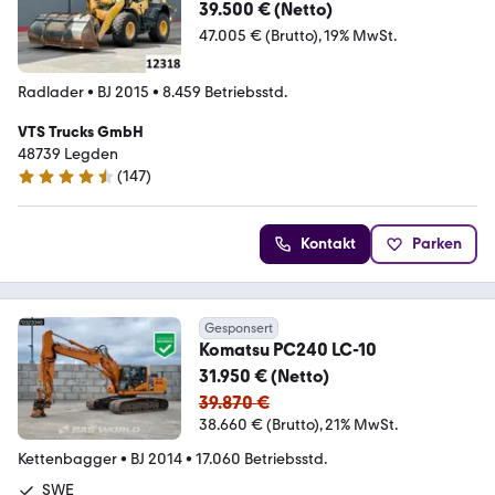
& Gabel
39.500 € (Netto)
47.005 € (Brutto)
19% MwSt.
Radlader
•
BJ 2015
•
8.459 Betriebsstd.
VTS Trucks GmbH
48739 Legden
(
147
)
4.6 Sterne
Kontakt
Parken
Gesponsert
Komatsu PC240 LC-10
31.950 € (Netto)
39.870 €
38.660 € (Brutto)
21% MwSt.
Kettenbagger
•
BJ 2014
•
17.060 Betriebsstd.
SWE