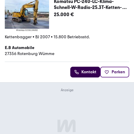
Komatsu PC-240-LC-Klima-
Schnell-W-Radio-25.3T-Ketten-
Top
25.000 €
Kettenbagger
•
BJ 2007
•
15.800 Betriebsstd.
E.B Automobile
27356 Rotenburg Wümme
Kontakt
Parken