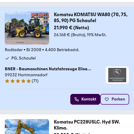
Komatsu KOMATSU WA80 (70, 75,
85, 90) PG Schaufel
21.990 € (Netto)
26.168 € (Brutto)
19% MwSt.
Radlader
•
BJ 2008
•
4.400 Betriebsstd.
PG, Schaufel
BNER - Baumaschinen Nutzfahrzeuge Elisa
Ramermann
09232 Hartmannsdorf
(
71
)
5 Sterne
Kontakt
Parken
Komatsu PC228USLC. Hyd SW.
Klima.