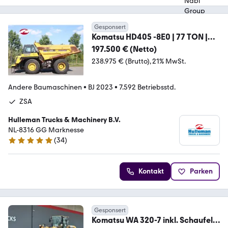
Gesponsert
Komatsu HD405 -8E0 | 77 TON |
GOOD TIRES
197.500 € (Netto)
238.975 € (Brutto)
21% MwSt.
Andere Baumaschinen
•
BJ 2023
•
7.592 Betriebsstd.
ZSA
Hulleman Trucks & Machinery B.V.
NL-8316 GG Marknesse
(
34
)
5 Sterne
Kontakt
Parken
Gesponsert
Komatsu WA 320-7 inkl. Schaufel