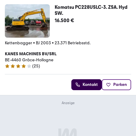
Komatsu PC228USLC-3. ZSA. Hyd
SW.
16.500 €
Kettenbagger
•
BJ 2003
•
23.371 Betriebsstd.
KANES MACHINES BV/SRL
BE-4460 Grâce-Hollogne
(
25
)
4 Sterne
Kontakt
Parken