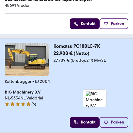
48691 Vreden
Kontakt
Parken
Komatsu PC180LC-7K
22.900 € (Netto)
27.709 € (Brutto)
21% MwSt.
Kettenbagger
•
BJ 2004
BIG Machinery B.V.
NL-5334NL Velddriel
(
6
)
5 Sterne
Kontakt
Parken