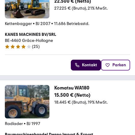
22.500 € (Netto)
27.225 € (Brutto)
21% MwSt.
Kettenbagger
•
BJ 2007
•
11.686 Betriebsstd.
KANES MACHINES BV/SRL
BE-4460 Grâce-Hollogne
(
25
)
4 Sterne
Kontakt
Parken
Komatsu WA180
15.500 € (Netto)
18.445 € (Brutto)
19% MwSt.
Radlader
•
BJ 1997
Baumaschinenhandel Denno Import & Export