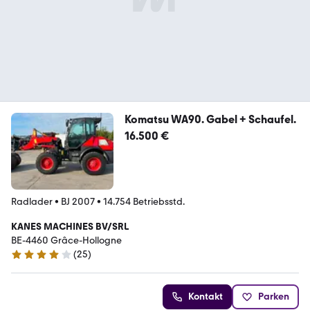
Komatsu WA90. Gabel + Schaufel.
16.500 €
Radlader
•
BJ 2007
•
14.754 Betriebsstd.
KANES MACHINES BV/SRL
BE-4460 Grâce-Hollogne
(
25
)
4 Sterne
Kontakt
Parken