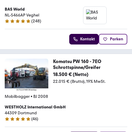
BAS World
NL-5466AP Veghel
(
248
)
4.8 Sterne
Kontakt
Parken
Komatsu PW 160 - 7EO
Schrottspinne/Greifer
18.500 € (Netto)
22.015 € (Brutto)
19% MwSt.
Mobilbagger
•
BJ 2008
WESTHOLZ International GmbH
44309 Dortmund
(
46
)
5 Sterne