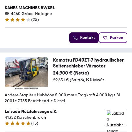
KANES MACHINES BV/SRL
BE-4460 Grâce-Hollogne
(
25
)
4 Sterne
Kontakt
Parken
Komatsu FD40ZT-7 hydraulischer
Seitenschieber V6 motor
24.900 € (Netto)
29.631 € (Brutto)
19% MwSt.
Andere Stapler
•
Hubhöhe 5.000 mm
•
Tragkraft 4.000 kg
•
BJ
2001
•
7.755 Betriebsstd.
•
Diesel
Lalzada Nutzfahrzeuge e.K.
41352 Korschenbroich
(
15
)
5 Sterne