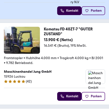
Kontakt
Parken
Komatsu FD 40ZT-7 "GUTER
ZUSTAND"
13.900 € (Netto)
16.541 € (Brutto)
19% MwSt.
Frontstapler
•
Hubhöhe 4.000 mm
•
Tragkraft 4.000 kg
•
BJ 2001
•
9.782 Betriebsstd.
Maschinenhandel Jung GmbH
15926 Luckau
(
42
)
5 Sterne
Kontakt
Parken