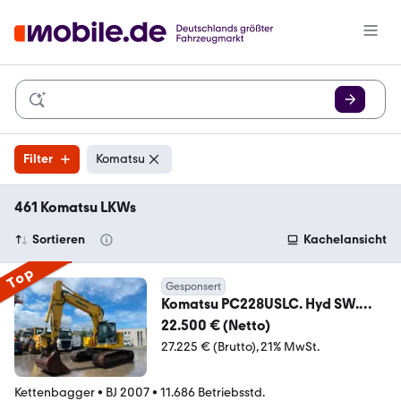
Filter
Komatsu
461 Komatsu LKWs
Sortieren
Kachelansicht
Top
Gesponsert
Komatsu PC228USLC. Hyd SW.
Klima.
22.500 € (Netto)
27.225 € (Brutto)
21% MwSt.
Kettenbagger
•
BJ 2007
•
11.686 Betriebsstd.