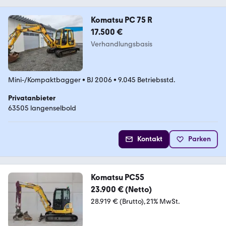
Komatsu PC 75 R
17.500 €
Verhandlungsbasis
Mini-/Kompaktbagger
•
BJ 2006
•
9.045 Betriebsstd.
Privatanbieter
63505 langenselbold
Kontakt
Parken
Komatsu PC55
23.900 € (Netto)
28.919 € (Brutto)
21% MwSt.