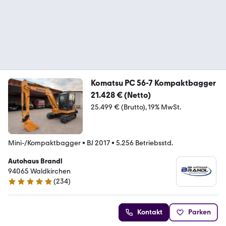
Komatsu PC 56-7 Kompaktbagger
21.428 € (Netto)
25.499 € (Brutto)
19% MwSt.
Mini-/Kompaktbagger
•
BJ 2017
•
5.256 Betriebsstd.
Autohaus Brandl
94065 Waldkirchen
(
234
)
4.9 Sterne
Kontakt
Parken