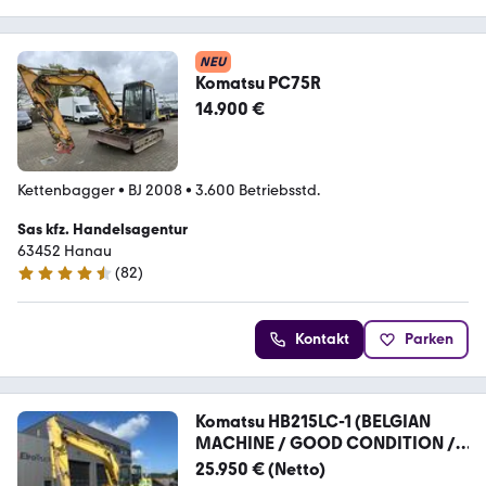
NEU
Komatsu PC75R
14.900 €
Kettenbagger
•
BJ 2008
•
3.600 Betriebsstd.
Sas kfz. Handelsagentur
63452 Hanau
(
82
)
4.4 Sterne
Kontakt
Parken
Komatsu HB215LC-1 (BELGIAN
MACHINE / GOOD CONDITION /
FA
25.950 € (Netto)