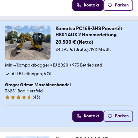
Kontakt
Parken
Komatsu PC16R-3HS Powertilt
HS01 AUX 2 Hammerleitung
20.500 € (Netto)
24.395 € (Brutto)
19% MwSt.
Mini-/Kompaktbagger
•
BJ 2020
•
973 Betriebsstd.
ALLE Leitungen, VOLL
Gregor Grimm Maschinenhandel
36251 Bad Hersfeld
(
43
)
4.5 Sterne
Kontakt
Parken