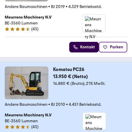
Andere Baumaschinen
•
BJ 2019
•
4.329 Betriebsstd.
Meurrens Machinery N.V
BE-3560 Lummen
(
43
)
4.5 Sterne
Kontakt
Parken
Komatsu PC26
13.950 € (Netto)
16.880 € (Brutto)
21% MwSt.
Andere Baumaschinen
•
BJ 2010
•
4.451 Betriebsstd.
Meurrens Machinery N.V
BE-3560 Lummen
(
43
)
4.5 Sterne