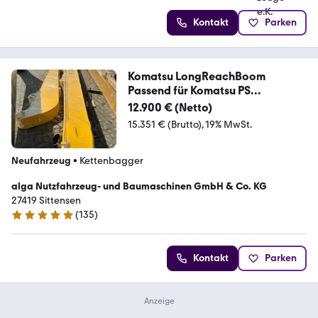
Kontakt
Parken
Komatsu LongReachBoom
Passend für Komatsu PS
200/210/240
12.900 € (Netto)
15.351 € (Brutto)
19% MwSt.
Neufahrzeug
•
Kettenbagger
alga Nutzfahrzeug- und Baumaschinen GmbH & Co. KG
27419 Sittensen
(
135
)
4.9 Sterne
Kontakt
Parken