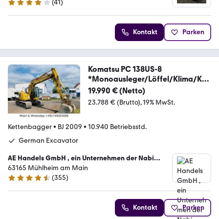
(
41
)
4.1 Sterne
Kontakt
Parken
Komatsu PC 138US-8
*Monoausleger/Löffel/Klima/Ka
mera
19.990 € (Netto)
23.788 € (Brutto)
19% MwSt.
Kettenbagger
•
BJ 2009
•
10.940 Betriebsstd.
German Excavator
AE Handels GmbH , ein Unternehmen der Nabi
Group
63165 Mühlheim am Main
(
355
)
4.4 Sterne
Kontakt
Parken