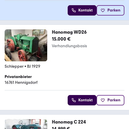
Kontakt
Parken
Hanomag WD26
15.000 €
Verhandlungsbasis
Schlepper
•
BJ 1929
Privatanbieter
16761 Hennigsdorf
Kontakt
Parken
Hanomag C 224
14.899 €