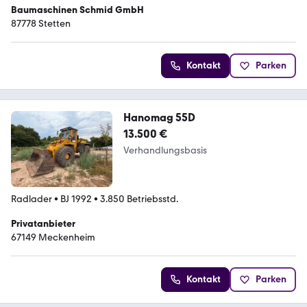
Baumaschinen Schmid GmbH
87778 Stetten
Kontakt
Parken
Hanomag 55D
13.500 €
Verhandlungsbasis
Radlader
•
BJ 1992
•
3.850 Betriebsstd.
Privatanbieter
67149 Meckenheim
Kontakt
Parken