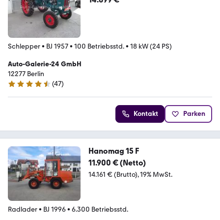
Schlepper
•
BJ 1957
•
100 Betriebsstd.
•
18 kW (24 PS)
Auto-Galerie-24 GmbH
12277 Berlin
(
47
)
4.4 Sterne
Kontakt
Parken
Hanomag 15 F
11.900 € (Netto)
14.161 € (Brutto)
19% MwSt.
Radlader
•
BJ 1996
•
6.300 Betriebsstd.