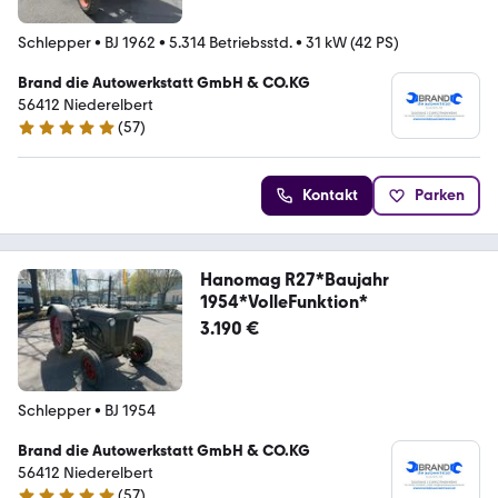
Schlepper
•
BJ 1962
•
5.314 Betriebsstd.
•
31 kW (42 PS)
Brand die Autowerkstatt GmbH & CO.KG
56412 Niederelbert
(
57
)
4.9 Sterne
Kontakt
Parken
Hanomag R27*Baujahr
1954*VolleFunktion*
3.190 €
Schlepper
•
BJ 1954
Brand die Autowerkstatt GmbH & CO.KG
56412 Niederelbert
(
57
)