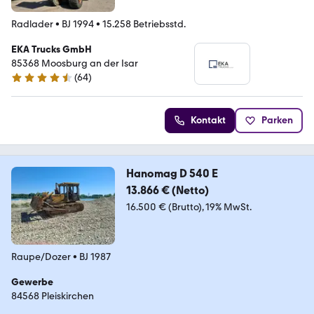
Radlader
•
BJ 1994
•
15.258 Betriebsstd.
EKA Trucks GmbH
85368 Moosburg an der Isar
(
64
)
4.5 Sterne
Kontakt
Parken
Hanomag D 540 E
13.866 € (Netto)
16.500 € (Brutto)
19% MwSt.
Raupe/Dozer
•
BJ 1987
Gewerbe
84568 Pleiskirchen