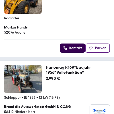
Radlader
Markus Hunds
52076 Aachen
Kontakt
Parken
Hanomag R16A*Baujahr
1956*VolleFunktion*
2.990 €
Schlepper
•
BJ 1956
•
12 kW (16 PS)
Brand die Autowerkstatt GmbH & CO.KG
56412 Niederelbert