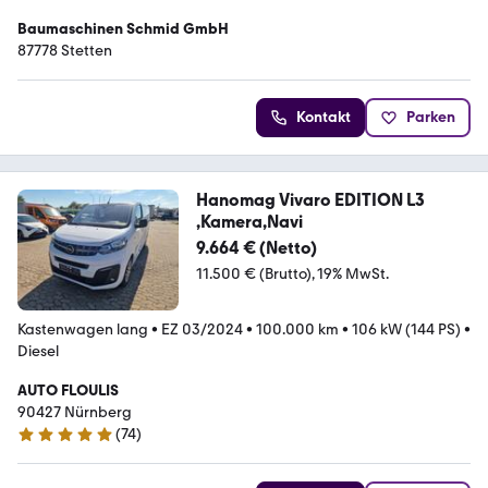
Baumaschinen Schmid GmbH
87778 Stetten
Kontakt
Parken
Hanomag Vivaro EDITION L3
,Kamera,Navi
9.664 € (Netto)
11.500 € (Brutto)
19% MwSt.
Kastenwagen lang
•
EZ 03/2024
•
100.000 km
•
106 kW (144 PS)
•
Diesel
AUTO FLOULIS
90427 Nürnberg
(
74
)
5 Sterne