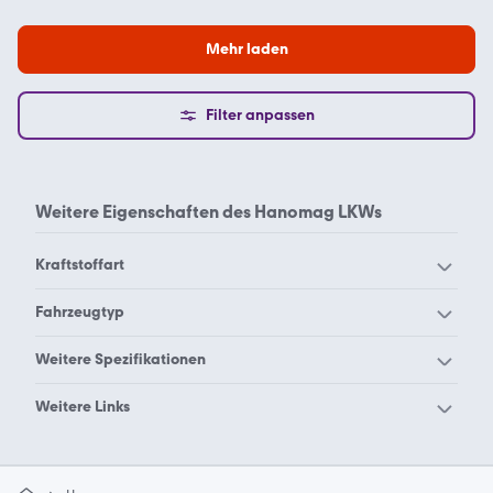
Mehr laden
Filter anpassen
Weitere Eigenschaften des
Hanomag LKWs
Kraftstoffart
Hanomag Diesel
Fahrzeugtyp
Hanomag Radlader
Hanomag Raupe/Dozer
Weitere Spezifikationen
Hanomag Schlepper
Hanomag 22c
Hanomag 55d
Weitere Links
Hanomag 70e
Hanomag F
gebraucht
gebraucht 3 Seitenkipper
Hanomag R
gebraucht Auflieger
gebraucht Dumper