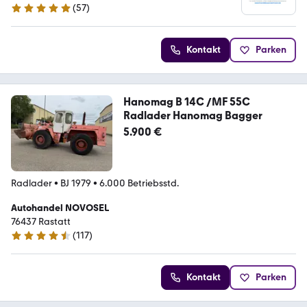
(
57
)
4.9 Sterne
Kontakt
Parken
Hanomag B 14C /MF 55C
Radlader Hanomag Bagger
5.900 €
Radlader
•
BJ 1979
•
6.000 Betriebsstd.
Autohandel NOVOSEL
76437 Rastatt
(
117
)
4.6 Sterne
Kontakt
Parken