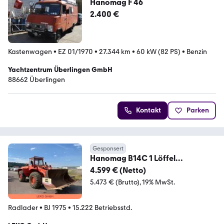
Hanomag F 46
2.400 €
Kastenwagen
•
EZ 01/1970
•
27.344 km
•
60 kW (82 PS)
•
Benzin
Yachtzentrum Überlingen GmbH
88662 Überlingen
Kontakt
Parken
Gesponsert
Hanomag B14C 1 Löffel
Gesamtgewicht 13000kg
4.599 € (Netto)
5.473 € (Brutto)
19% MwSt.
Radlader
•
BJ 1975
•
15.222 Betriebsstd.