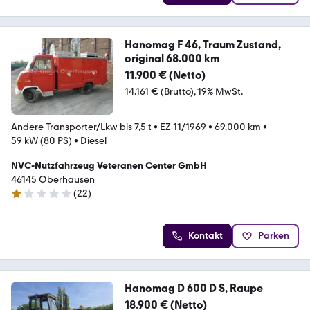
Hanomag F 46, Traum Zustand,
original 68.000 km
11.900 € (Netto)
14.161 € (Brutto)
19% MwSt.
Andere Transporter/Lkw bis 7,5 t
•
EZ 11/1969
•
69.000 km
•
59 kW (80 PS)
•
Diesel
NVC-Nutzfahrzeug Veteranen Center GmbH
46145 Oberhausen
(
22
)
1 Stern
Kontakt
Parken
Hanomag D 600 D S, Raupe
18.900 € (Netto)