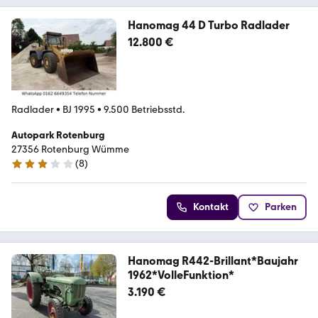
Hanomag 44 D Turbo Radlader
12.800 €
Radlader
•
BJ 1995
•
9.500 Betriebsstd.
Autopark Rotenburg
27356 Rotenburg Wümme
(
8
)
3 Sterne
Kontakt
Parken
Hanomag R442-Brillant*Baujahr
1962*VolleFunktion*
3.190 €