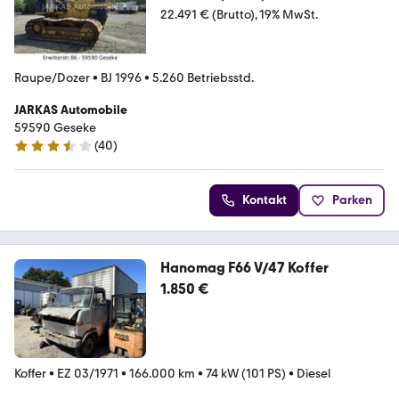
22.491 € (Brutto)
19% MwSt.
Raupe/Dozer
•
BJ 1996
•
5.260 Betriebsstd.
JARKAS Automobile
59590 Geseke
(
40
)
3.7 Sterne
Kontakt
Parken
Hanomag F66 V/47 Koffer
1.850 €
Koffer
•
EZ 03/1971
•
166.000 km
•
74 kW (101 PS)
•
Diesel