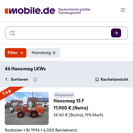
Filter
Hanomag
46 Hanomag LKWs
Sortieren
Kachelansicht
Top
Gesponsert
Hanomag 15 F
11.900 € (Netto)
14.161 € (Brutto)
19% MwSt.
Radlader
•
BJ 1996
•
6.300 Betriebsstd.