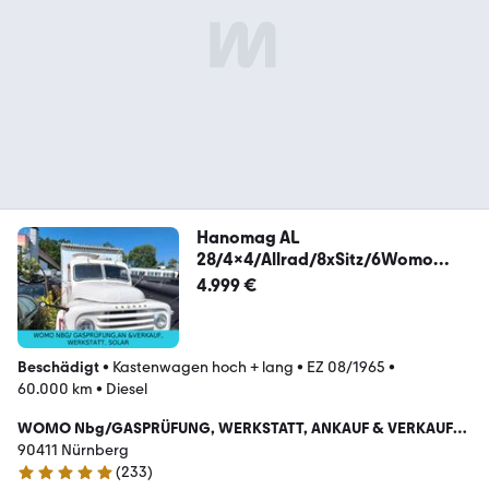
Hanomag AL
28/4x4/Allrad/8xSitz/6Womo
Zulas/U.ZONEFREI
4.999 €
Beschädigt
•
Kastenwagen hoch + lang
•
EZ 08/1965
•
60.000 km
•
Diesel
WOMO Nbg/GASPRÜFUNG, WERKSTATT, ANKAUF & VERKAUF
,VERMITTLUNG, SOLAR, KLIMA
90411 Nürnberg
(
233
)
5 Sterne