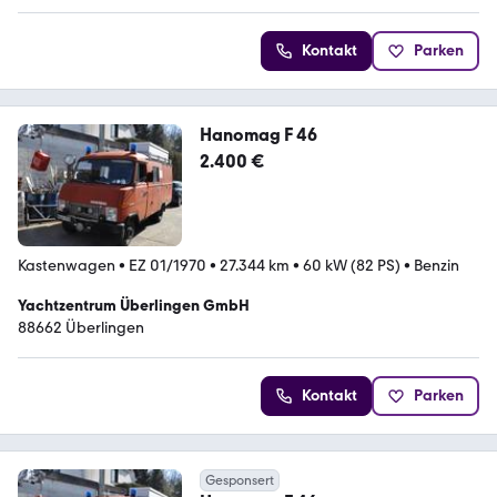
Kontakt
Parken
Hanomag F 46
2.400 €
Kastenwagen
•
EZ 01/1970
•
27.344 km
•
60 kW (82 PS)
•
Benzin
Yachtzentrum Überlingen GmbH
88662 Überlingen
Kontakt
Parken
Gesponsert