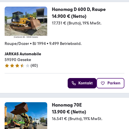
Hanomag D 600 D, Raupe
14.900 € (Netto)
17.731 € (Brutto)
19% MwSt.
Raupe/Dozer
•
BJ 1994
•
9.499 Betriebsstd.
JARKAS Automobile
59590 Geseke
(
40
)
3.7 Sterne
Kontakt
Parken
Hanomag 70E
13.900 € (Netto)
16.541 € (Brutto)
19% MwSt.