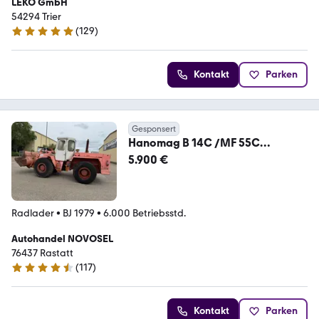
LEKO GmbH
54294 Trier
(
129
)
4.9 Sterne
Kontakt
Parken
Gesponsert
Hanomag B 14C /MF 55C
Radlader Hanomag Bagger
5.900 €
Radlader
•
BJ 1979
•
6.000 Betriebsstd.
Autohandel NOVOSEL
76437 Rastatt
(
117
)
4.6 Sterne
Kontakt
Parken