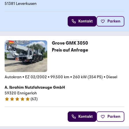
51381 Leverkusen
Kontakt
Parken
Grove GMK 3050
Preis auf Anfrage
Autokran
•
EZ 02/2002
•
99.500 km
•
260 kW (354 PS)
•
Diesel
A. Ibrahim Nutzfahrzeuge GmbH
59320 Ennigerloh
(
63
)
4.9 Sterne
Kontakt
Parken