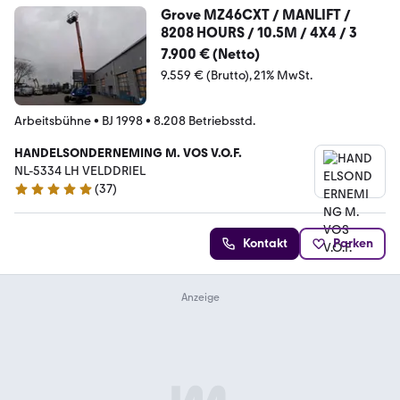
Grove MZ46CXT / MANLIFT /
8208 HOURS / 10.5M / 4X4 / 3
7.900 € (Netto)
9.559 € (Brutto)
21% MwSt.
Arbeitsbühne
•
BJ 1998
•
8.208 Betriebsstd.
HANDELSONDERNEMING M. VOS V.O.F.
NL-5334 LH VELDDRIEL
(
37
)
5 Sterne
Kontakt
Parken