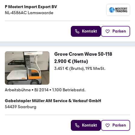
P Mostert Import Export BV
NL-4586AC Lamswaarde
Kontakt
Parken
Grove Crown Wave 50-118
2.900 € (Netto)
3.451 € (Brutto)
19% MwSt.
Arbeitsbühne
•
BJ 2014
•
1.100 Betriebsstd.
Gabelstapler Müller AM Service & Verkauf GmbH
54439 Saarburg
Kontakt
Parken