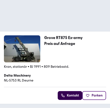
Grove RT875 Ex-army
Preis auf Anfrage
Kran, stationär
•
BJ 1991
•
809 Betriebsstd.
Delta Machinery
NL-5753 RL Deurne
Kontakt
Parken