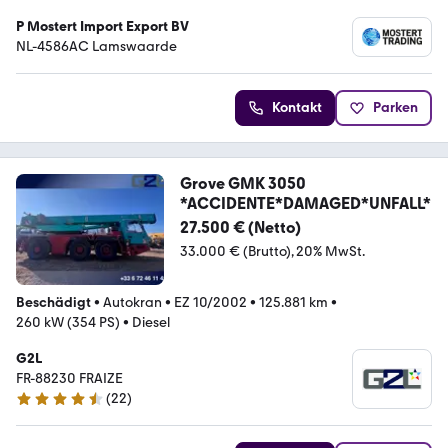
P Mostert Import Export BV
NL-4586AC Lamswaarde
Kontakt
Parken
Grove GMK 3050
*ACCIDENTE*DAMAGED*UNFALL*
27.500 € (Netto)
33.000 € (Brutto)
20% MwSt.
Beschädigt
•
Autokran
•
EZ 10/2002
•
125.881 km
•
260 kW (354 PS)
•
Diesel
G2L
FR-88230 FRAIZE
(
22
)
4.5 Sterne