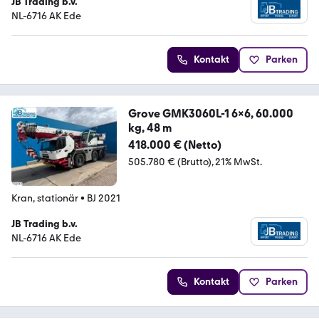
JB Trading b.v.
NL-6716 AK Ede
Kontakt
Parken
Grove GMK3060L-1 6x6, 60.000
kg, 48 m
418.000 € (Netto)
505.780 € (Brutto)
21% MwSt.
Kran, stationär
•
BJ 2021
JB Trading b.v.
NL-6716 AK Ede
Kontakt
Parken