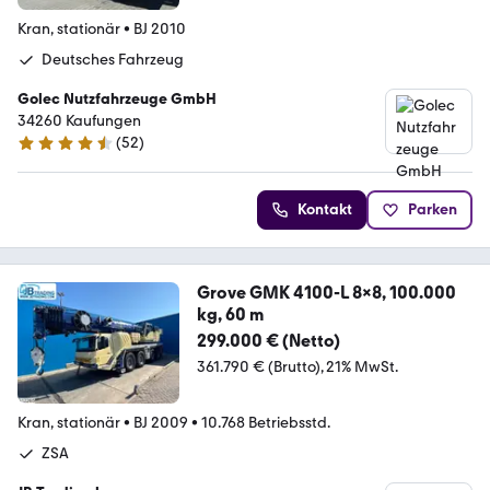
Kran, stationär
•
BJ 2010
Deutsches Fahrzeug
Golec Nutzfahrzeuge GmbH
34260 Kaufungen
(
52
)
4.7 Sterne
Kontakt
Parken
Grove GMK 4100-L 8x8, 100.000
kg, 60 m
299.000 € (Netto)
361.790 € (Brutto)
21% MwSt.
Kran, stationär
•
BJ 2009
•
10.768 Betriebsstd.
ZSA