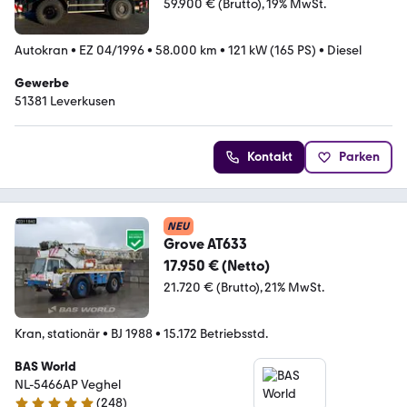
59.900 € (Brutto)
19% MwSt.
Autokran
•
EZ 04/1996
•
58.000 km
•
121 kW (165 PS)
•
Diesel
Gewerbe
51381 Leverkusen
Kontakt
Parken
NEU
Grove AT633
17.950 € (Netto)
21.720 € (Brutto)
21% MwSt.
Kran, stationär
•
BJ 1988
•
15.172 Betriebsstd.
BAS World
NL-5466AP Veghel
(
248
)