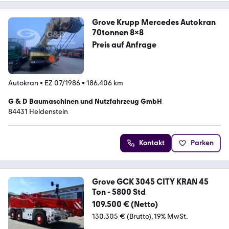
Grove Krupp Mercedes Autokran
70tonnen 8x8
Preis auf Anfrage
Autokran
•
EZ 07/1986
•
186.406 km
G & D Baumaschinen und Nutzfahrzeug GmbH
84431 Heldenstein
Kontakt
Parken
Grove GCK 3045 CITY KRAN 45
Ton - 5800 Std
109.500 € (Netto)
130.305 € (Brutto)
19% MwSt.