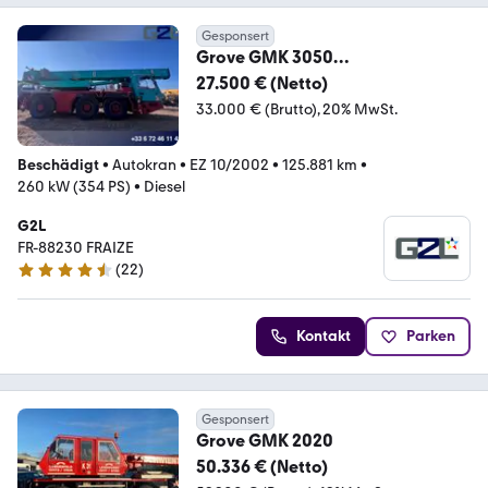
Gesponsert
Grove GMK 3050
*ACCIDENTE*DAMAGED*UNFALL*
27.500 € (Netto)
33.000 € (Brutto)
20% MwSt.
Beschädigt
•
Autokran
•
EZ 10/2002
•
125.881 km
•
260 kW (354 PS)
•
Diesel
G2L
FR-88230 FRAIZE
(
22
)
4.5 Sterne
Kontakt
Parken
Gesponsert
Grove GMK 2020
50.336 € (Netto)