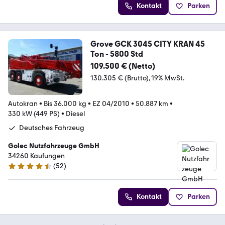
Kontakt
Parken
Grove GCK 3045 CITY KRAN 45
Ton - 5800 Std
109.500 € (Netto)
130.305 € (Brutto)
19% MwSt.
Autokran
•
Bis 36.000 kg
•
EZ 04/2010
•
50.887 km
•
330 kW (449 PS)
•
Diesel
Deutsches Fahrzeug
Golec Nutzfahrzeuge GmbH
34260 Kaufungen
(
52
)
4.7 Sterne
Kontakt
Parken