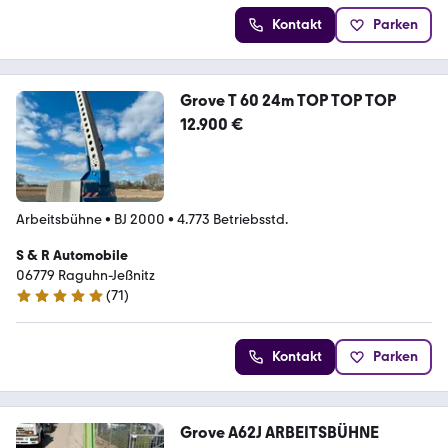
Kontakt
Parken
Grove T 60 24m TOP TOP TOP
12.900 €
Arbeitsbühne
•
BJ 2000
•
4.773 Betriebsstd.
S & R Automobile
06779 Raguhn-Jeßnitz
(
71
)
5 Sterne
Kontakt
Parken
Grove A62J ARBEITSBÜHNE