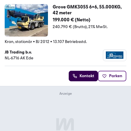
Grove GMK3055 6x6, 55.000KG,
42 meter
199.000 € (Netto)
240.790 € (Brutto)
21% MwSt.
Kran, stationär
•
BJ 2012
•
13.107 Betriebsstd.
JB Trading b.v.
NL-6716 AK Ede
Kontakt
Parken