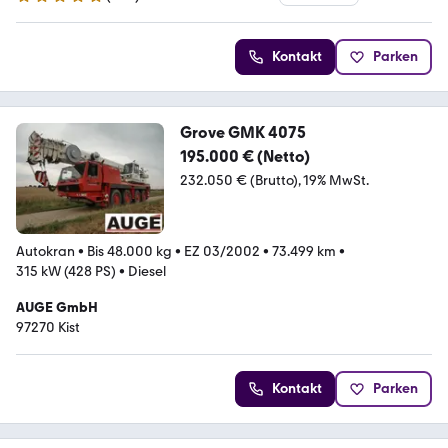
4.8 Sterne
Kontakt
Parken
Grove GMK 4075
195.000 € (Netto)
232.050 € (Brutto)
19% MwSt.
Autokran
•
Bis 48.000 kg
•
EZ 03/2002
•
73.499 km
•
315 kW (428 PS)
•
Diesel
AUGE GmbH
97270 Kist
Kontakt
Parken