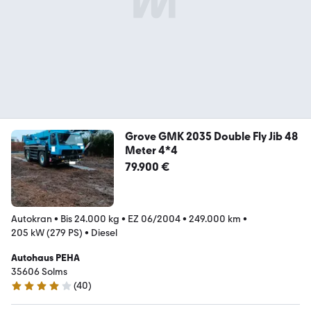
Grove GMK 2035 Double Fly Jib 48
Meter 4*4
79.900 €
Autokran
•
Bis 24.000 kg
•
EZ 06/2004
•
249.000 km
•
205 kW (279 PS)
•
Diesel
Autohaus PEHA
35606 Solms
(
40
)
4 Sterne