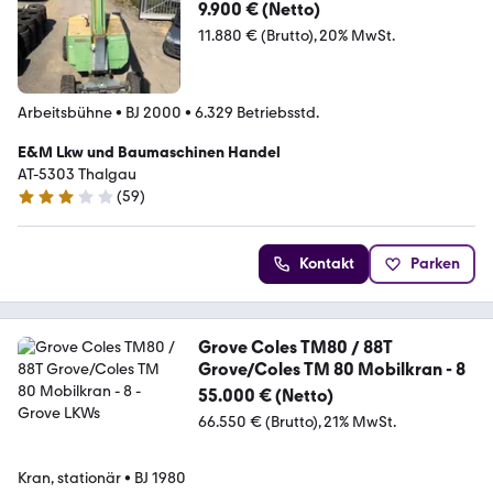
9.900 € (Netto)
11.880 € (Brutto)
20% MwSt.
Arbeitsbühne
•
BJ 2000
•
6.329 Betriebsstd.
E&M Lkw und Baumaschinen Handel
AT-5303 Thalgau
(
59
)
3.1 Sterne
Kontakt
Parken
Grove Coles TM80 / 88T
Grove/Coles TM 80 Mobilkran - 8
55.000 € (Netto)
66.550 € (Brutto)
21% MwSt.
Kran, stationär
•
BJ 1980