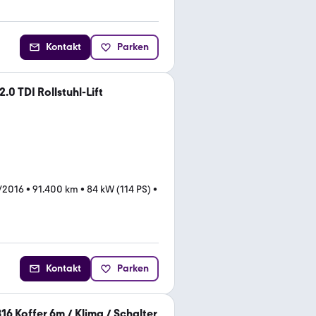
Kontakt
Parken
.0 TDI Rollstuhl-Lift
/2016
•
91.400 km
•
84 kW (114 PS)
•
Kontakt
Parken
6 Koffer 6m / Klima / Schalter