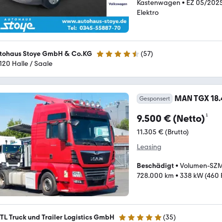
Kastenwagen
•
EZ 05/202
Elektro
tohaus Stoye GmbH & Co.KG
(
57
)
4.7 Sterne
120 Halle / Saale
MAN TGX 18
Gesponsert
¹
9.500 € (Netto)
11.305 € (Brutto)
Leasing
Beschädigt
•
Volumen-SZ
728.000 km
•
338 kW (460 
TL Truck und Trailer Logistics GmbH
(
35
)
4.8 Sterne