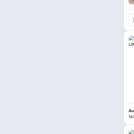
Au
167