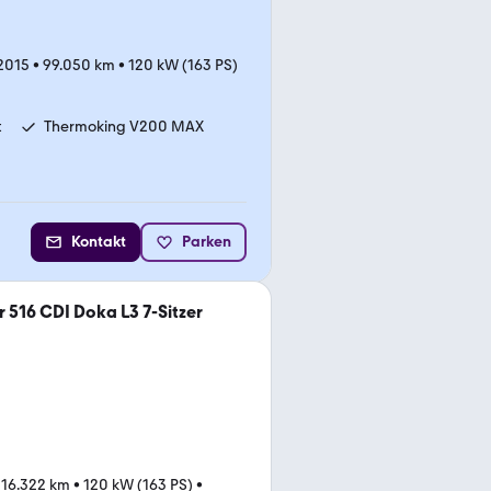
2015
•
99.050 km
•
120 kW (163 PS)
t
Thermoking V200 MAX
Kontakt
Parken
 516 CDI Doka L3 7-Sitzer
116.322 km
•
120 kW (163 PS)
•