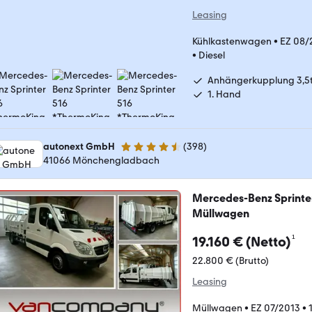
Leasing
Kühlkastenwagen
•
EZ 08/
•
Diesel
Anhängerkupplung 3,5
1. Hand
autonext GmbH
(
398
)
4.7 Sterne
41066 Mönchengladbach
Mercedes-Benz Sprinter
Müllwagen
¹
19.160 € (Netto)
22.800 € (Brutto)
Leasing
Müllwagen
•
EZ 07/2013
•