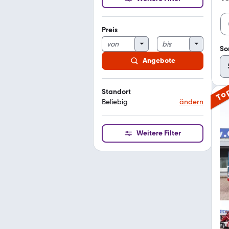
Preis
So
Angebote
To
Standort
Beliebig
ändern
Weitere Filter