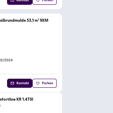
Kontakt
Parken
albrundmulde 53,1 m³ SKM
12/2024
Kontakt
Parken
ortline KR 1.4TSI
A