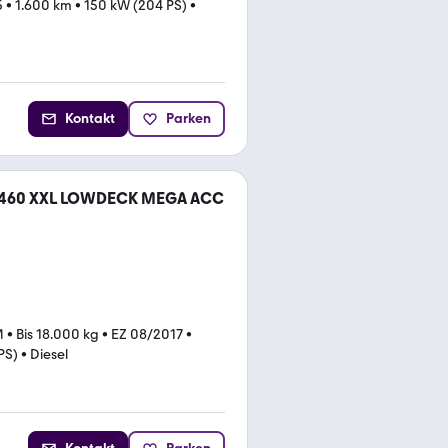
5
•
1.600 km
•
150 kW (204 PS)
•
Kontakt
Parken
.460 XXL LOWDECK MEGA ACC
M
•
Bis 18.000 kg
•
EZ 08/2017
•
PS)
•
Diesel