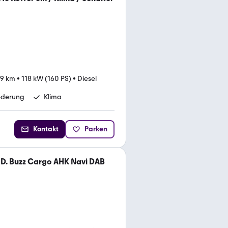
39 km
•
118 kW (160 PS)
•
Diesel
ederung
Klima
Kontakt
Parken
D. Buzz Cargo AHK Navi DAB