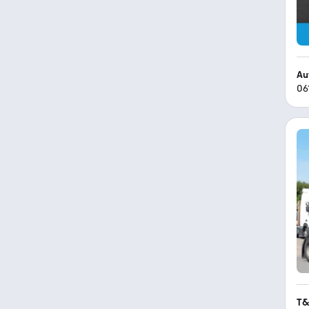
Au
06
T&