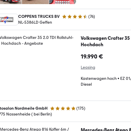
COPPENS TRUCKS BV
(
76
)
4.3 Sterne
NL-5386LD Geffen
Volkswagen Crafter 35 2
Hochdach
19.990 €
Leasing
Kastenwagen hoch
•
EZ 01
Diesel
tosalon Nordmeile GmbH
(
175
)
4.9 Sterne
75 ­­­Nassenheide ( bei Berlin)
Mercedes-Benz Atego 81