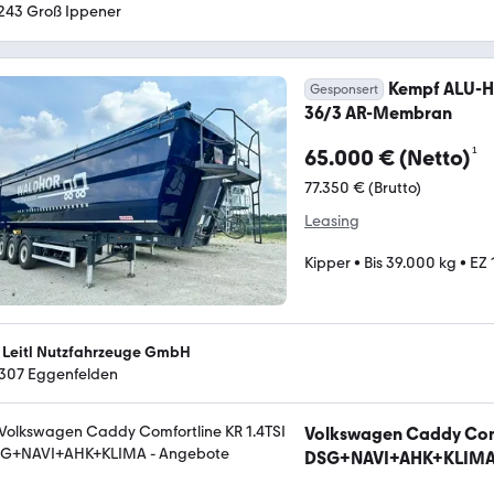
243 Groß Ippener
Kempf ALU-H
Gesponsert
36/3 AR-Membran
¹
65.000 € (Netto)
77.350 € (Brutto)
Leasing
Kipper
•
Bis 39.000 kg
•
EZ 
 Leitl Nutzfahrzeuge GmbH
307 Eggenfelden
Volkswagen Caddy Comf
DSG+NAVI+AHK+KLIM