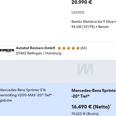
20.990 €
Leasing
Kombi, Kleinbus bis 9 Sitze
96 kW (131 PS)
•
Benzin
Autohof Reimers GmbH
(
65
)
5 Sterne
25462 Rellingen / Hamburg
Mercedes-Benz Sprint
-20° Tief*
¹
16.490 € (Netto)
19.623 € (Brutto)