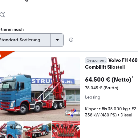
rtieren nach
p
Volvo FH 460
Gesponsert
Combilift Silostell
¹
64.500 € (Netto)
78.045 € (Brutto)
Leasing
Kipper
•
Bis 35.000 kg
•
EZ
338 kW (460 PS)
•
Diesel