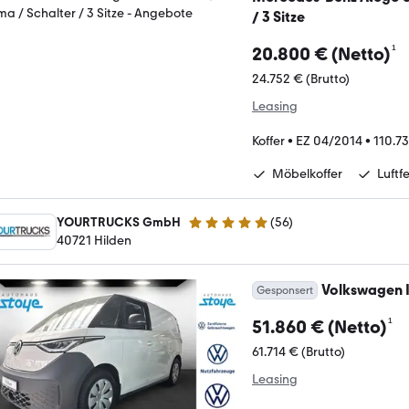
/ 3 Sitze
¹
20.800 € (Netto)
24.752 € (Brutto)
Leasing
Koffer
•
EZ 04/2014
•
110.7
Möbelkoffer
Luftf
YOURTRUCKS GmbH
(
56
)
5 Sterne
40721 Hilden
Volkswagen I
Gesponsert
¹
51.860 € (Netto)
61.714 € (Brutto)
Leasing