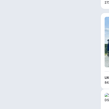
27
LN
84