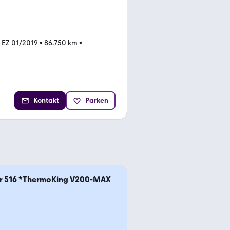
•
EZ 01/2019
•
86.750 km
•
Kontakt
Parken
er 516 *ThermoKing V200-MAX