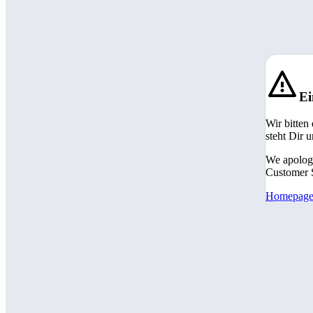
Ei
Wir bitten
steht Dir 
We apologi
Customer S
Homepag