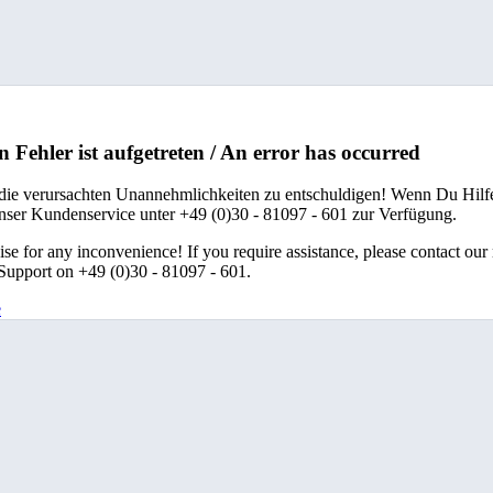
n Fehler ist aufgetreten / An error has occurred
 die verursachten Unannehmlichkeiten zu entschuldigen! Wenn Du Hilfe
unser Kundenservice unter +49 (0)30 - 81097 - 601 zur Verfügung.
se for any inconvenience! If you require assistance, please contact our
upport on +49 (0)30 - 81097 - 601.
e