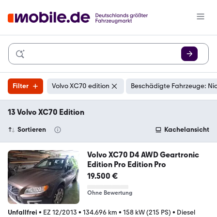
Filter
Volvo XC70 edition
Beschädigte Fahrzeuge: Ni
13 Volvo XC70 Edition
Sortieren
Kachelansicht
Volvo XC70 D4 AWD Geartronic
Edition Pro Edition Pro
19.500 €
Ohne Bewertung
Unfallfrei
•
EZ 12/2013
•
134.696 km
•
158 kW (215 PS)
•
Diesel