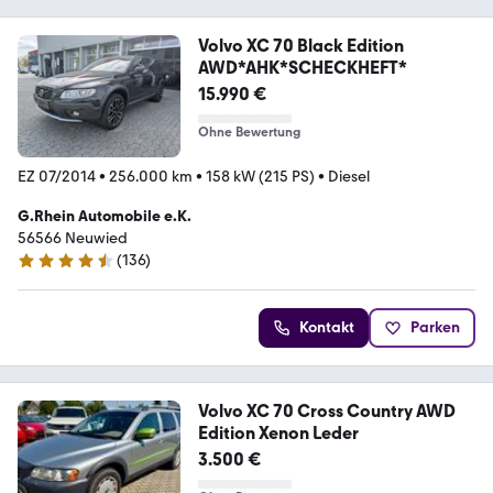
Volvo XC 70 Black Edition
AWD*AHK*SCHECKHEFT*
15.990 €
Ohne Bewertung
EZ 07/2014
•
256.000 km
•
158 kW (215 PS)
•
Diesel
G.Rhein Automobile e.K.
56566 Neuwied
(
136
)
4.6 Sterne
Kontakt
Parken
Volvo XC 70 Cross Country AWD
Edition Xenon Leder
3.500 €