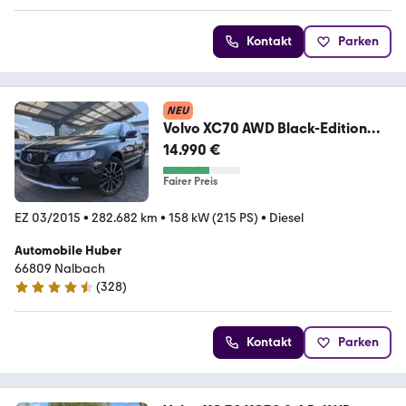
Kontakt
Parken
NEU
Volvo XC70 AWD Black-Edition
Aut. Leder Navi Xenon TOP
14.990 €
Fairer Preis
EZ 03/2015
•
282.682 km
•
158 kW (215 PS)
•
Diesel
Automobile Huber
66809 Nalbach
(
328
)
4.7 Sterne
Kontakt
Parken