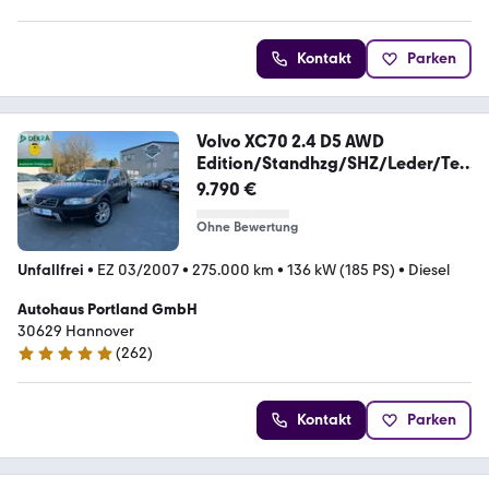
4.8 Sterne
Kontakt
Parken
Volvo XC70 2.4 D5 AWD
Edition/Standhzg/SHZ/Leder/Te
mpo
9.790 €
Ohne Bewertung
Unfallfrei
•
EZ 03/2007
•
275.000 km
•
136 kW (185 PS)
•
Diesel
Autohaus Portland GmbH
30629 Hannover
(
262
)
4.8 Sterne
Kontakt
Parken