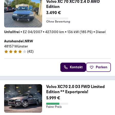
Volvo XC 70 XC70 2.4 D AWD
Edition
3.490 €
Ohne Bewertung
Unfallfrei
•
EZ 04/2007
•
427.000 km
•
136 kW (185 PS)
•
Diesel
Autohandel.NRW
48157 Münster
(
42
)
4.2 Sterne
Kontakt
Parken
Volvo XC70 2.0 D3 FWD Limited
Edition ** Exportpreis!
5.999 €
Fairer Preis