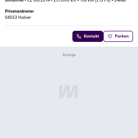
Unfallfrei
•
EZ 06/2014
•
251.000 km
•
158 kW (215 PS)
•
Diesel
Privatanbieter
58553 Halver
Kontakt
Parken