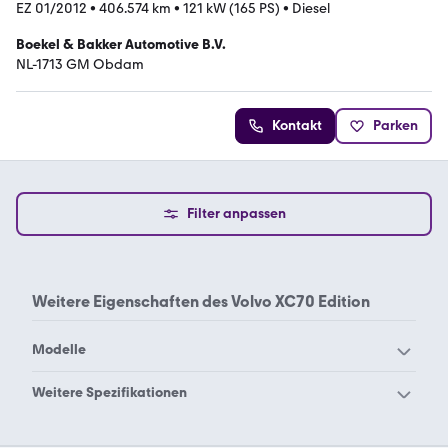
EZ 01/2012
•
406.574 km
•
121 kW (165 PS)
•
Diesel
Boekel & Bakker Automotive B.V.
NL-1713 GM Obdam
Kontakt
Parken
Filter anpassen
Weitere Eigenschaften des
Volvo XC70 Edition
Modelle
Volvo 240
Volvo 244
Weitere Spezifikationen
Volvo 245
Volvo 262
Volvo XC70 2.4
Volvo XC70 3.2