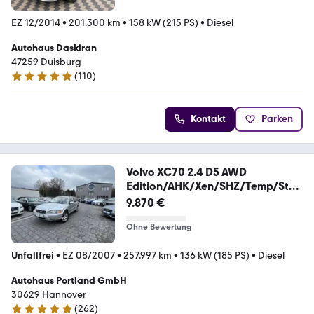
EZ 12/2014
•
201.300 km
•
158 kW (215 PS)
•
Diesel
Autohaus Daskiran
47259 Duisburg
(
110
)
4.9 Sterne
Kontakt
Parken
Volvo XC70 2.4 D5 AWD
Edition/AHK/Xen/SHZ/Temp/Stan
dhz
9.870 €
Ohne Bewertung
Unfallfrei
•
EZ 08/2007
•
257.997 km
•
136 kW (185 PS)
•
Diesel
Autohaus Portland GmbH
30629 Hannover
(
262
)