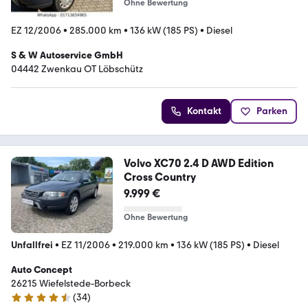
Ohne Bewertung
EZ 12/2006
•
285.000 km
•
136 kW (185 PS)
•
Diesel
S & W Autoservice GmbH
04442 Zwenkau OT Löbschütz
Kontakt
Parken
Volvo XC70 2.4 D AWD Edition
Cross Country
9.999 €
Ohne Bewertung
Unfallfrei
•
EZ 11/2006
•
219.000 km
•
136 kW (185 PS)
•
Diesel
Auto Concept
26215 Wiefelstede-Borbeck
(
34
)
4.7 Sterne