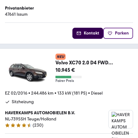
Privatanbieter
47661 Issum
Kontakt
Parken
NEU
Volvo XC70 2.0 D4 FWD
Inscription Edition Aut. *ADAPTI
10.945 €
Fairer Preis
EZ 02/2016
•
244.486 km
•
133 kW (181 PS)
•
Diesel
Sitzheizung
HAVERKAMPS AUTOMOBIELEN B.V.
NL-7395SH Teuge/Holland
(
230
)
4.5 Sterne