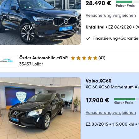
28.490 €
Fairer Preis
Versicherung vergleichen
Unfallfrei
•
EZ 06/2020
•
9
Finanzierung+Garantie
Özder Automobile eGbR
(
41
)
4.9 Sterne
35457 Lollar
Volvo XC60
XC 60 XC60 Momentum 
17.900 €
Guter Preis
Versicherung vergleichen
EZ 08/2015
•
115.000 km
•