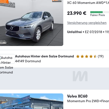
XC 60 Momentum AWD*1
23.990 €
Fairer Preis
Versicherung vergleichen
Unfallfrei
•
EZ 07/2018
•
11
Autohaus Hinter dem Salze Dortmund
(
19
)
4.4 Sterne
44149 Dortmund
Volvo XC60
Momentum Pro 2WD+Finan