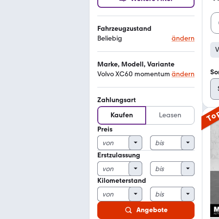
Fahrzeugzustand
Beliebig
ändern
V
Marke, Modell, Variante
So
Volvo XC60 momentum
ändern
Zahlungsart
To
Kaufen
Leasen
Preis
Erstzulassung
Kilometerstand
Angebote