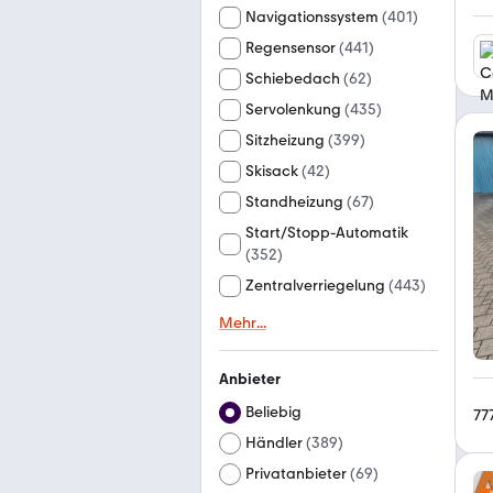
Navigationssystem
(
401
)
Regensensor
(
441
)
Schiebedach
(
62
)
Servolenkung
(
435
)
Sitzheizung
(
399
)
Skisack
(
42
)
Standheizung
(
67
)
Start/Stopp-Automatik
(
352
)
Zentralverriegelung
(
443
)
Mehr
...
Anbieter
Beliebig
77
Händler
(
389
)
Privatanbieter
(
69
)