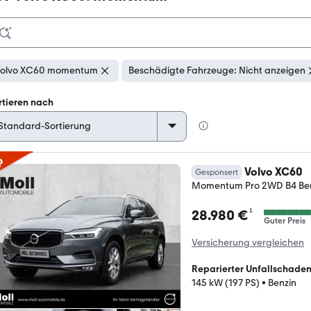
olvo XC60 momentum
Beschädigte Fahrzeuge: Nicht anzeigen
rtieren nach
p
Volvo XC60
Gesponsert
Momentum Pro 2WD B4 Ben
¹
28.980 €
Guter Preis
Versicherung vergleichen
Reparierter Unfallschade
145 kW (197 PS)
•
Benzin