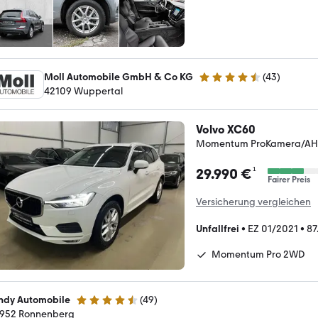
Moll Automobile GmbH & Co KG
(
43
)
4.5 Sterne
42109 Wuppertal
Volvo XC60
Momentum ProKamera/AH
¹
29.990 €
Fairer Preis
Versicherung vergleichen
Unfallfrei
•
EZ 01/2021
•
87
Momentum Pro 2WD
ndy Automobile
(
49
)
4.7 Sterne
952 Ronnenberg