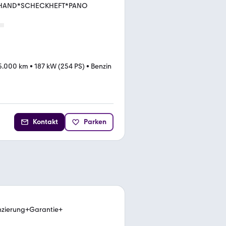
.HAND*SCHECKHEFT*PANO
5.000 km
•
187 kW (254 PS)
•
Benzin
Kontakt
Parken
zierung+Garantie+