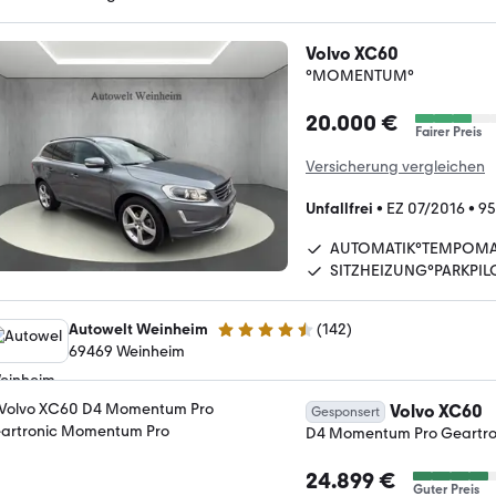
Volvo XC60
°MOMENTUM°
20.000 €
Fairer Preis
Versicherung vergleichen
Unfallfrei
•
EZ 07/2016
•
95
AUTOMATIK°TEMPOM
SITZHEIZUNG°PARKPIL
Autowelt Weinheim
(
142
)
4.7 Sterne
69469 Weinheim
Volvo XC60
Gesponsert
D4 Momentum Pro Geartr
24.899 €
Guter Preis