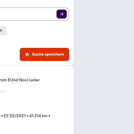
Suche speichern
zin EU6d Navi Leder
n
•
EZ 02/2021
•
41.314 km
•