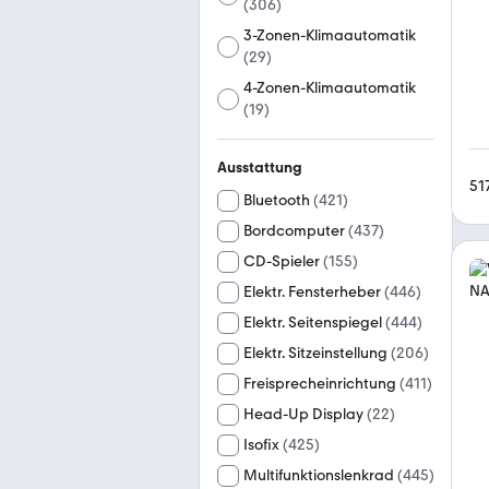
(
306
)
3-Zonen-Klimaautomatik
(
29
)
4-Zonen-Klimaautomatik
(
19
)
Ausstattung
51
Bluetooth
(
421
)
Bordcomputer
(
437
)
CD-Spieler
(
155
)
Elektr. Fensterheber
(
446
)
Elektr. Seitenspiegel
(
444
)
Elektr. Sitzeinstellung
(
206
)
Freisprecheinrichtung
(
411
)
Head-Up Display
(
22
)
Isofix
(
425
)
Multifunktionslenkrad
(
445
)