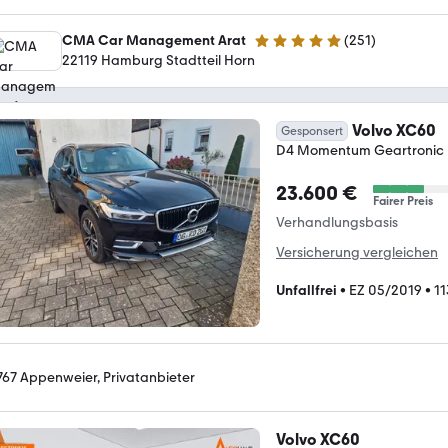
CMA Car Management Arat
(
251
)
4.9 Sterne
22119 Hamburg Stadtteil Horn
Volvo XC60
Gesponsert
D4 Momentum Geartroni
23.600 €
Fairer Preis
Verhandlungsbasis
Versicherung vergleichen
Unfallfrei
•
EZ 05/2019
•
1
767 Appenweier, Privatanbieter
Volvo XC60