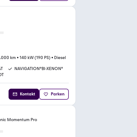
.000 km
•
140 kW (190 PS)
•
Diesel
AT
NAVIGATION°BI-XENON°
OT
Kontakt
Parken
onic Momentum Pro