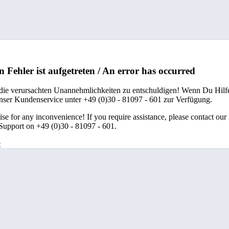
n Fehler ist aufgetreten / An error has occurred
 die verursachten Unannehmlichkeiten zu entschuldigen! Wenn Du Hilfe
unser Kundenservice unter +49 (0)30 - 81097 - 601 zur Verfügung.
se for any inconvenience! If you require assistance, please contact our
upport on +49 (0)30 - 81097 - 601.
e