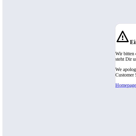
Ei
Wir bitten
steht Dir 
We apologi
Customer S
Homepag